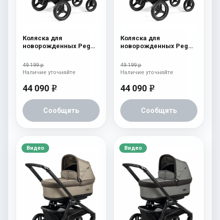
Коляска для
Коляска для
новорожденных Peg
новорожденных Peg
Perego Team Pop Up
Perego Team Pop Up
Terracotta
Horizon
49 199 р
49 199 р
Наличие уточняйте
Наличие уточняйте
44 090
44 090
e
e
Сообщить
Сообщить
Видео
Видео