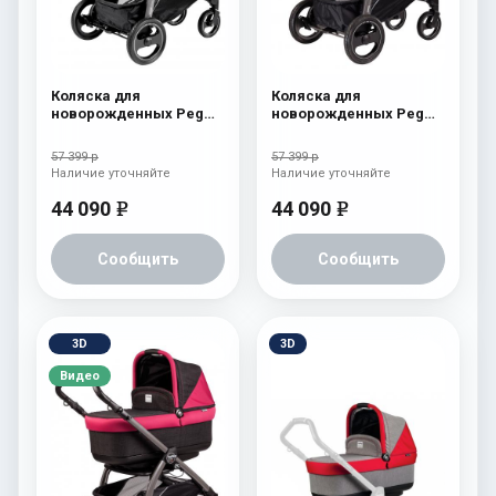
Коляска для
Коляска для
новорожденных Peg
новорожденных Peg
Perego Book S Pop-Up
Perego Book S Pop-Up
(шасси White/Black)
(шасси White/Black)
57 399 р
57 399 р
aquamarine
Cream
Наличие уточняйте
Наличие уточняйте
44 090
44 090
e
e
Сообщить
Сообщить
3D
3D
Видео