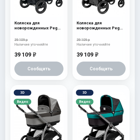
Коляска для
Коляска для
новорожденных Peg
новорожденных Peg
Perego Book S Pop-Up
Perego Book S Pop-Up
(шасси Jet) Tulip
(шасси Jet) Onyx
39 109 р
39 109 р
Наличие уточняйте
Наличие уточняйте
39 109
39 109
e
e
Сообщить
Сообщить
3D
3D
Видео
Видео