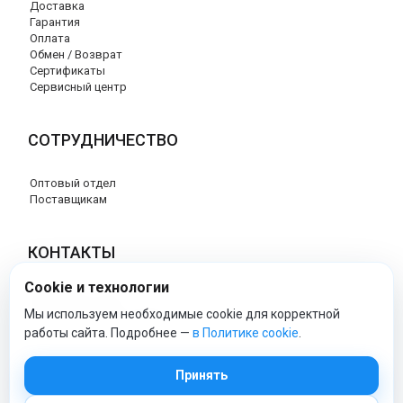
Доставка
Гарантия
Оплата
Обмен / Возврат
Сертификаты
Сервисный центр
СОТРУДНИЧЕСТВО
Оптовый отдел
Поставщикам
КОНТАКТЫ
Cookie и технологии
8 (800) 707-17-56
info@peg-perego-market.ru
Мы используем необходимые cookie для корректной
работы сайта. Подробнее —
в Политике cookie
.
peg-perego-market - Официальный сайт
Принять