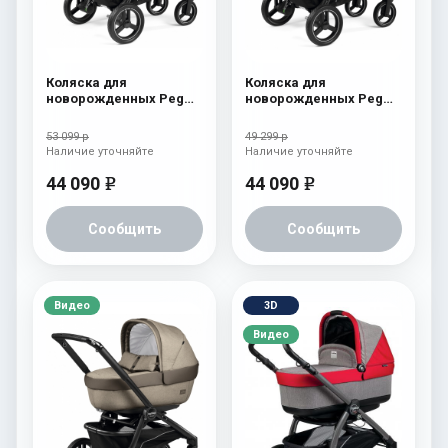
Коляска для
Коляска для
новорожденных Peg
новорожденных Peg
Perego Team Elite Onyx
Perego Team Elite
Atmosphere
53 099 р
49 299 р
Наличие уточняйте
Наличие уточняйте
44 090
44 090
e
e
Сообщить
Сообщить
Видео
3D
Видео