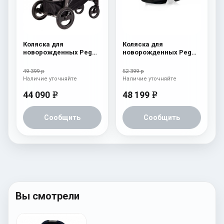
Коляска для
Коляска для
новорожденных Peg
новорожденных Peg
Perego Book S Pop-Up
Perego Four (люлька
(шасси White/Black)
Pop-Up) Tulip
49 399 р
52 399 р
Fleur
Наличие уточняйте
Наличие уточняйте
44 090
48 199
e
e
Сообщить
Сообщить
Вы смотрели