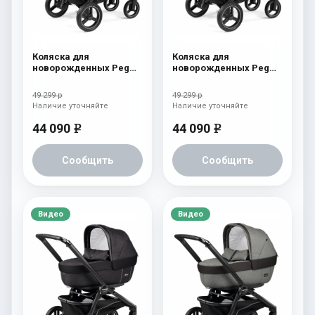
Коляска для
Коляска для
новорожденных Peg
новорожденных Peg
Perego Team Elite
Perego Team Elite
Terracotta
Horizon
49 299 р
49 299 р
Наличие уточняйте
Наличие уточняйте
44 090
44 090
e
e
Сообщить
Сообщить
Видео
Видео