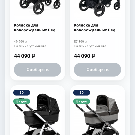
Коляска для
Коляска для
новорожденных Peg
новорожденных Peg
Perego Team Elite
Perego Book S Pop-Up
Cream
(шасси White/Black)
49 299 р
57 399 р
Tulip
Наличие уточняйте
Наличие уточняйте
44 090
44 090
e
e
Сообщить
Сообщить
3D
3D
Видео
Видео