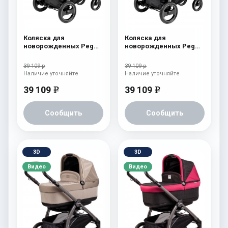
Коляска для
Коляска для
новорожденных Peg
новорожденных Peg
Perego Book S Pop-Up
Perego Book S Pop-Up
(шасси Jet) atmosphere
(шасси Jet)
39 109 р
39 109 р
aquamarine
Наличие уточняйте
Наличие уточняйте
39 109
39 109
e
e
Сообщить
Сообщить
3D
3D
Видео
Видео