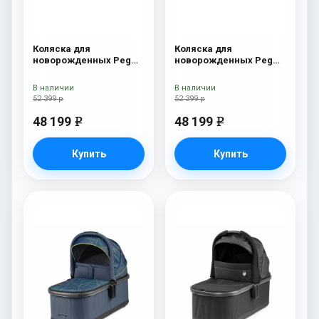
Коляска для
Коляска для
новорожденных Peg
новорожденных Peg
Perego Four (люлька
Perego Four (люлька
Pop-Up) Onyx
Pop-Up) Fleur
В наличии
В наличии
52 399 р
52 399 р
48 199
48 199
e
e
Купить
Купить