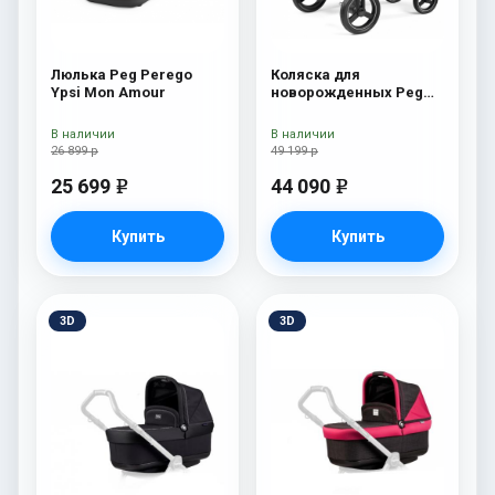
Люлька Peg Perego
Коляска для
Ypsi Mon Amour
новорожденных Peg
Perego Team Pop Up
Onyx
В наличии
В наличии
26 899 р
49 199 р
25 699
44 090
e
e
Купить
Купить
3D
3D