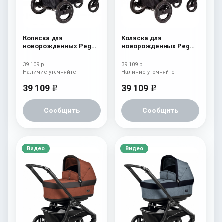
Коляска для
Коляска для
новорожденных Peg
новорожденных Peg
Perego Book S Pop-Up
Perego Book S Pop-Up
(шасси Jet) Cream
(шасси Jet) Fleur
39 109 р
39 109 р
Наличие уточняйте
Наличие уточняйте
39 109
39 109
e
e
Сообщить
Сообщить
Видео
Видео