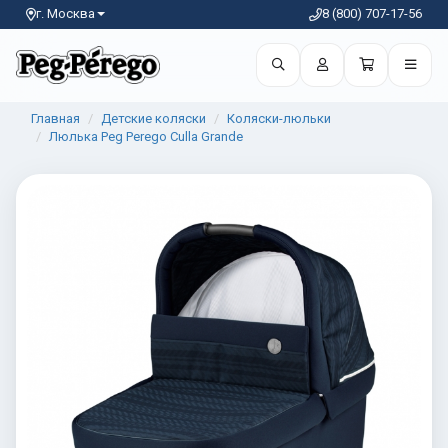
г. Москва
8 (800) 707-17-56
Главная
Детские коляски
Коляски-люльки
Люлька Peg Perego Culla Grande