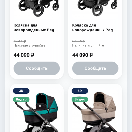
Коляска для
Коляска для
новорожденных Peg
новорожденных Peg
Perego Book S Pop-Up
Perego Book S Pop-Up
(шасси White/Black)
(шасси White/Black)
49 399 р
57 399 р
Onyx
atmosphere
Наличие уточняйте
Наличие уточняйте
44 090
44 090
e
e
Сообщить
Сообщить
3D
3D
Видео
Видео