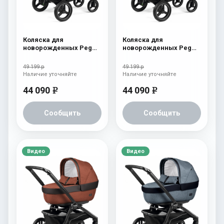
Коляска для
Коляска для
новорожденных Peg
новорожденных Peg
Perego Team Pop Up
Perego Team Pop Up
Cream
Atmosphere
49 199 р
49 199 р
Наличие уточняйте
Наличие уточняйте
44 090
44 090
e
e
Сообщить
Сообщить
Видео
Видео