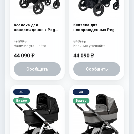
Коляска для
Коляска для
новорожденных Peg
новорожденных Peg
Perego Team Elite
Perego Book S Pop-Up
Cream
(шасси White/Black)
49 299 р
57 399 р
Tulip
Наличие уточняйте
Наличие уточняйте
44 090
44 090
e
e
Сообщить
Сообщить
3D
3D
Видео
Видео