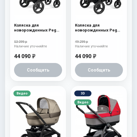
Коляска для
Коляска для
новорожденных Peg
новорожденных Peg
Perego Team Elite Onyx
Perego Team Elite
Atmosphere
53 099 р
49 299 р
Наличие уточняйте
Наличие уточняйте
44 090
44 090
e
e
Сообщить
Сообщить
Видео
3D
Видео