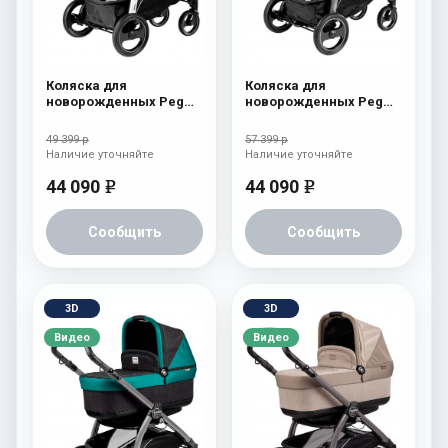
Коляска для
Коляска для
новорожденных Peg
новорожденных Peg
Perego Book S Pop-Up
Perego Book S Pop-Up
(шасси White/Black)
(шасси White/Black)
49 399 р
57 399 р
Onyx
atmosphere
Наличие уточняйте
Наличие уточняйте
44 090
44 090
e
e
Сообщить
Сообщить
3D
3D
Видео
Видео