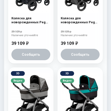
Коляска для
Коляска для
новорожденных Peg
новорожденных Peg
Perego Book S Pop-Up
Perego Book S Pop-Up
(шасси Jet) Tulip
(шасси Jet) Onyx
39 109 р
39 109 р
Наличие уточняйте
Наличие уточняйте
39 109
39 109
e
e
Сообщить
Сообщить
3D
3D
Видео
Видео