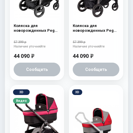
Коляска для
Коляска для
новорожденных Peg
новорожденных Peg
Perego Book S Pop-Up
Perego Book S Pop-Up
(шасси White/Black)
(шасси White/Black)
57 399 р
57 399 р
aquamarine
Cream
Наличие уточняйте
Наличие уточняйте
44 090
44 090
e
e
Сообщить
Сообщить
3D
3D
Видео