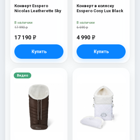
Конверт Esspero
Конверт в коляску
Nicolas Leatherette Sky
Esspero Cosy Lux Black
В наличии
В наличии
17 990 р
6 690 р
17 190
4 990
e
e
Купить
Купить
Видео