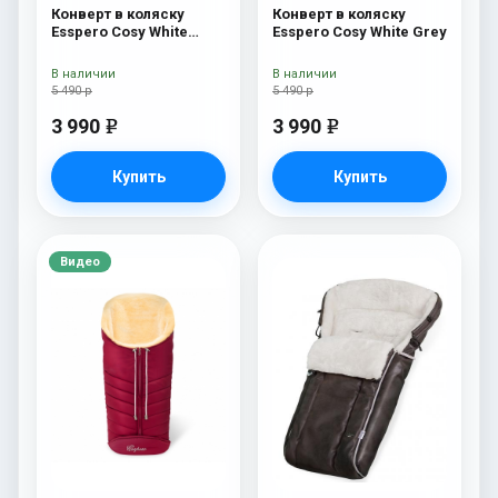
Конверт в коляску
Конверт в коляску
Esspero Cosy White
Esspero Cosy White Grey
Navy
В наличии
В наличии
5 490 р
5 490 р
3 990
3 990
e
e
Купить
Купить
Видео