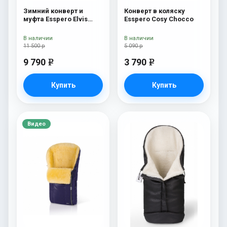
Зимний конверт и
Конверт в коляску
муфта Esspero Elvis
Esspero Cosy Chocco
(100% шерсть) Sky
В наличии
В наличии
11 500 р
5 090 р
9 790
3 790
e
e
Купить
Купить
Видео