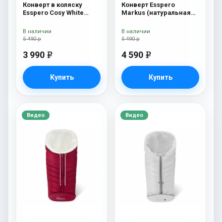
Конверт в коляску
Конверт Esspero
Esspero Cosy White
Markus (натуральная
Beige
100% шерсть) Chocolat
В наличии
В наличии
5 490 р
5 490 р
3 990
4 590
e
e
Купить
Купить
Видео
Видео