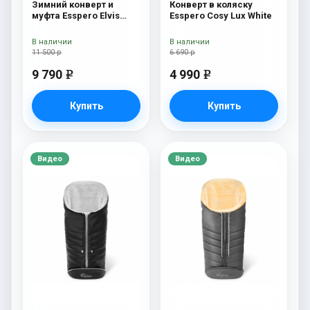
Зимний конверт и
Конверт в коляску
муфта Esspero Elvis
Esspero Cosy Lux White
(100% шерсть) L-Grey
В наличии
В наличии
11 500 р
6 690 р
9 790
4 990
e
e
Купить
Купить
Видео
Видео