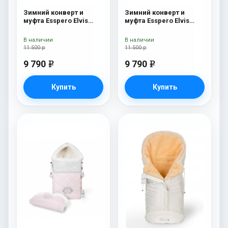
Зимний конверт и
Зимний конверт и
муфта Esspero Elvis
муфта Esspero Elvis
(100% шерсть) Milky
(100% шерсть) L-Lilac
В наличии
В наличии
11 500 р
11 500 р
9 790
9 790
e
e
Купить
Купить