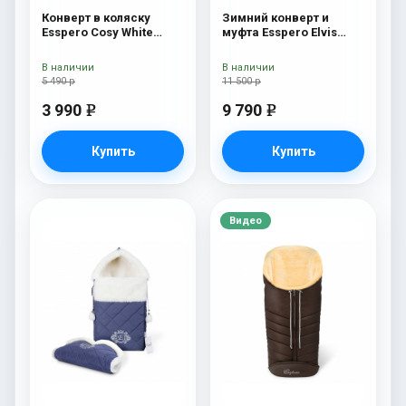
Конверт в коляску
Зимний конверт и
Esspero Cosy White
муфта Esspero Elvis
Chocco
(100% шерсть) Snow
Like
В наличии
В наличии
5 490 р
11 500 р
3 990
9 790
e
e
Купить
Купить
Видео