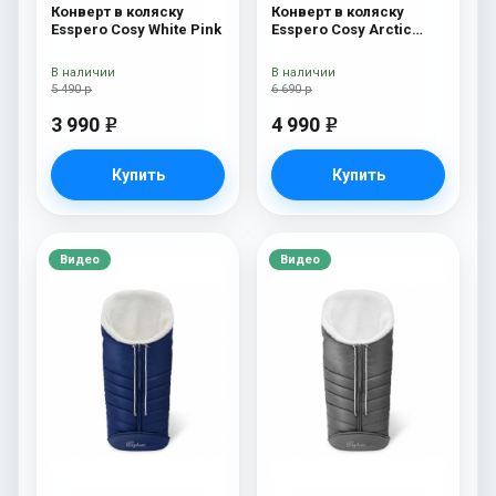
Конверт в коляску
Конверт в коляску
Esspero Cosy White Pink
Esspero Cosy Arctic
White
В наличии
В наличии
5 490 р
6 690 р
3 990
4 990
e
e
Купить
Купить
Видео
Видео