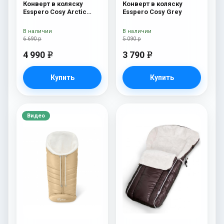
Конверт в коляску
Конверт в коляску
Esspero Cosy Arctic
Esspero Cosy Grey
Black
В наличии
В наличии
6 690 р
5 090 р
4 990
3 790
e
e
Купить
Купить
Видео