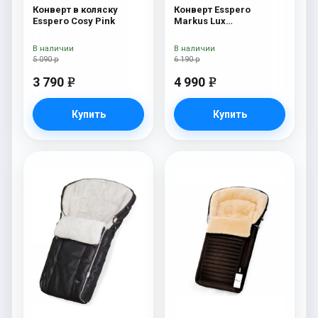
Конверт в коляску
Конверт Esspero
Esspero Cosy Pink
Markus Lux
(натуральная 100%
овечья шерсть) Brown
В наличии
В наличии
5 090 р
6 190 р
3 790
4 990
e
e
Купить
Купить