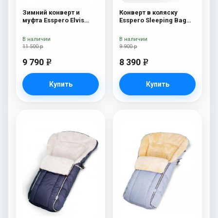
Зимний конверт и
Конверт в коляску
муфта Esspero Elvis
Esspero Sleeping Bag
(100% шерсть) Hushed
(натуральная 100%
Violet
шерсть) Beige
В наличии
В наличии
11 500 р
9 900 р
9 790
8 390
e
e
Купить
Купить