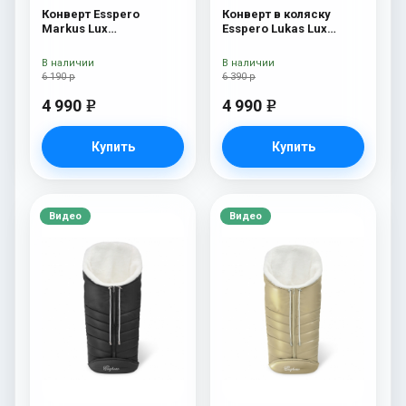
Конверт Esspero
Конверт в коляску
Markus Lux
Esspero Lukas Lux
(натуральная 100%
(натуральная 100%
овечья шерсть) Black
шерсть) Brown
В наличии
В наличии
6 190 р
6 390 р
4 990
4 990
e
e
Купить
Купить
Видео
Видео