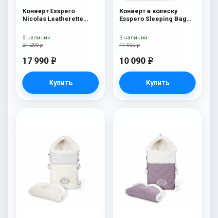
Конверт Esspero
Конверт в коляску
Nicolas Leatherette
Esspero Sleeping Bag
Aubergine
Arctic (натуральная
100% шерсть) Black
В наличии
В наличии
21 200 р
11 900 р
17 990
10 090
e
e
Купить
Купить