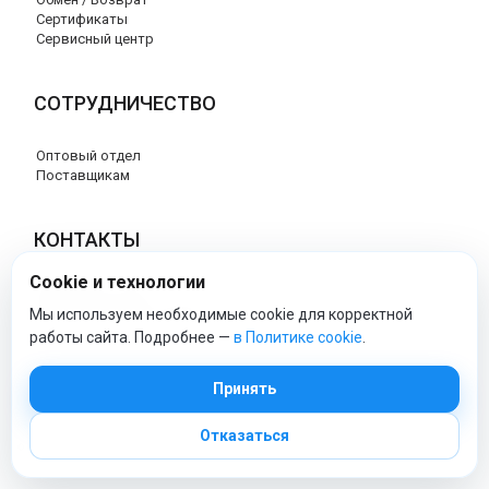
Сертификаты
Сервисный центр
СОТРУДНИЧЕСТВО
Оптовый отдел
Поставщикам
КОНТАКТЫ
Cookie и технологии
8 (800) 707-17-56
info@peg-perego-market.ru
Мы используем необходимые cookie для корректной
работы сайта. Подробнее —
в Политике cookie
.
peg-perego-market - Официальный сайт
Принять
Отказаться
© 2026 Официальный сайт Peg Perego
Политика обработки персональных данных
|
Политика cookie