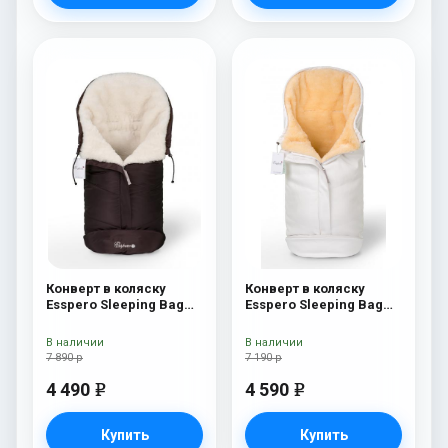
Конверт в коляску
Конверт в коляску
Esspero Sleeping Bag
Esspero Sleeping Bag
White (натуральная
Lux (натуральная 100%
100% шерсть) Chocolat
шерсть) White
В наличии
В наличии
7 890 р
7 190 р
4 490
4 590
e
e
Купить
Купить