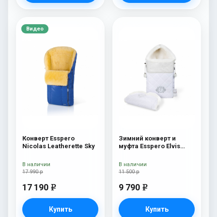
Видео
Конверт Esspero
Зимний конверт и
Nicolas Leatherette Sky
муфта Esspero Elvis
(100% шерсть) Snow
Like
В наличии
В наличии
17 990 р
11 500 р
17 190
9 790
e
e
Купить
Купить