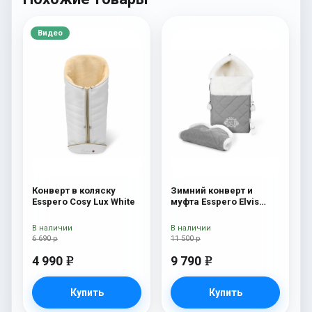
Видео
Конверт в коляску
Зимний конверт и
Esspero Cosy Lux White
муфта Esspero Elvis
(100% шерсть) L-Grey
В наличии
В наличии
6 690 р
11 500 р
4 990
9 790
e
e
Купить
Купить