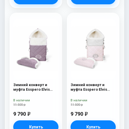
Зимний конверт и
Зимний конверт и
муфта Esspero Elvis
муфта Esspero Elvis
(100% шерсть) L-Lilac
(100% шерсть) Hushed
Violet
В наличии
В наличии
11 500 р
11 500 р
9 790
9 790
e
e
Купить
Купить