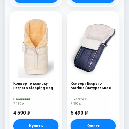
Конверт в коляску
Конверт Esspero
Esspero Sleeping Bag
Markus (натуральная
Lux (натуральная 100%
100% шерсть) Navy
шерсть) Beige
В наличии
В наличии
7 190 р
7 590 р
4 590
5 490
e
e
Купить
Купить