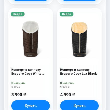
Видео
Видео
Конверт в коляску
Конверт в коляску
Esspero Cosy White
Esspero Cosy Lux Black
Chocco
В наличии
В наличии
5 490 р
6 690 р
3 990
4 990
e
e
Купить
Купить