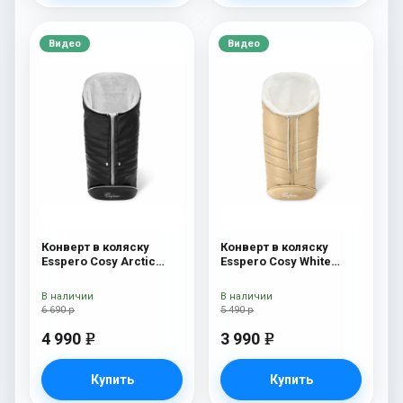
Видео
Видео
Конверт в коляску
Конверт в коляску
Esspero Cosy Arctic
Esspero Cosy White
Black
Beige
В наличии
В наличии
6 690 р
5 490 р
4 990
3 990
e
e
Купить
Купить