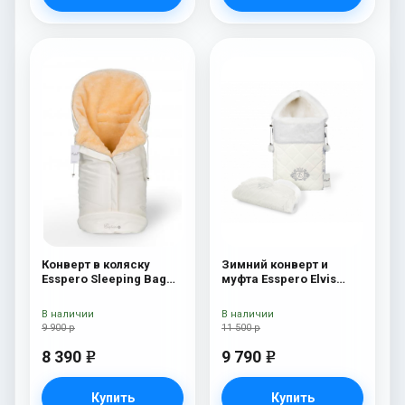
Конверт в коляску
Зимний конверт и
Esspero Sleeping Bag
муфта Esspero Elvis
(натуральная 100%
(100% шерсть) Milky
шерсть) Beige
В наличии
В наличии
9 900 р
11 500 р
8 390
9 790
e
e
Купить
Купить