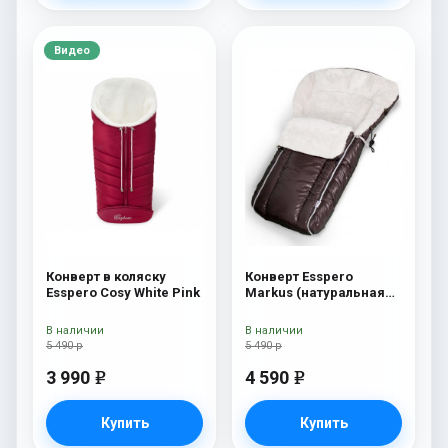
Видео
Конверт в коляску
Конверт Esspero
Esspero Cosy White Pink
Markus (натуральная
100% шерсть) Chocolat
В наличии
В наличии
5 490 р
5 490 р
3 990
4 590
e
e
Купить
Купить