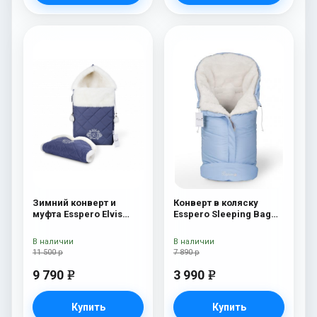
Зимний конверт и
Конверт в коляску
муфта Esspero Elvis
Esspero Sleeping Bag
(100% шерсть) Sky
White (натуральная
100% шерсть) Blue
В наличии
В наличии
Mountain
11 500 р
7 890 р
9 790
3 990
e
e
Купить
Купить