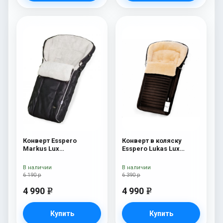
Конверт Esspero
Конверт в коляску
Markus Lux
Esspero Lukas Lux
(натуральная 100%
(натуральная 100%
овечья шерсть) Black
шерсть) Brown
В наличии
В наличии
6 190 р
6 390 р
4 990
4 990
e
e
Купить
Купить