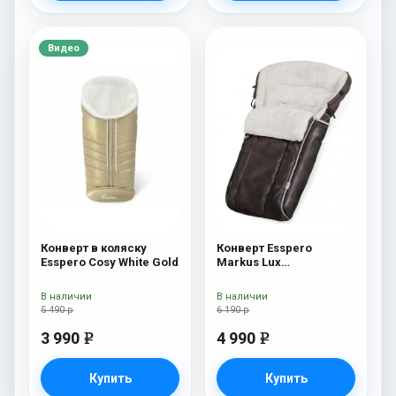
Видео
Конверт в коляску
Конверт Esspero
Esspero Cosy White Gold
Markus Lux
(натуральная 100%
овечья шерсть) Brown
В наличии
В наличии
5 490 р
6 190 р
3 990
4 990
e
e
Купить
Купить