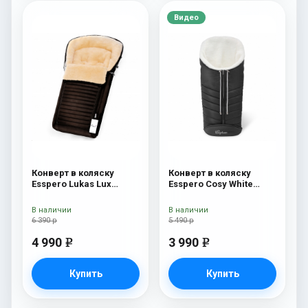
Видео
Конверт в коляску
Конверт в коляску
Esspero Lukas Lux
Esspero Cosy White
(натуральная 100%
Black
шерсть) Brown
В наличии
В наличии
6 390 р
5 490 р
4 990
3 990
e
e
Купить
Купить