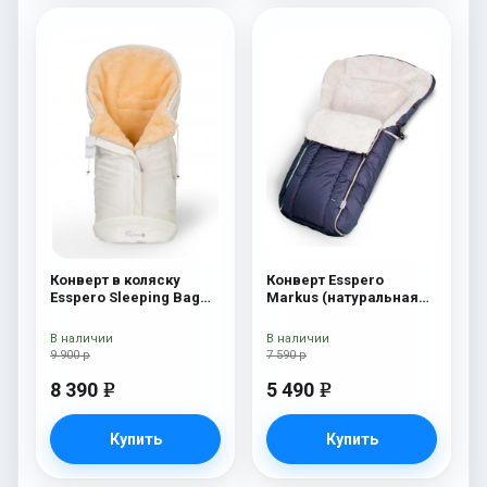
Конверт в коляску
Конверт Esspero
Esspero Sleeping Bag
Markus (натуральная
(натуральная 100%
100% шерсть) Navy
шерсть) Beige
В наличии
В наличии
9 900 р
7 590 р
8 390
5 490
e
e
Купить
Купить