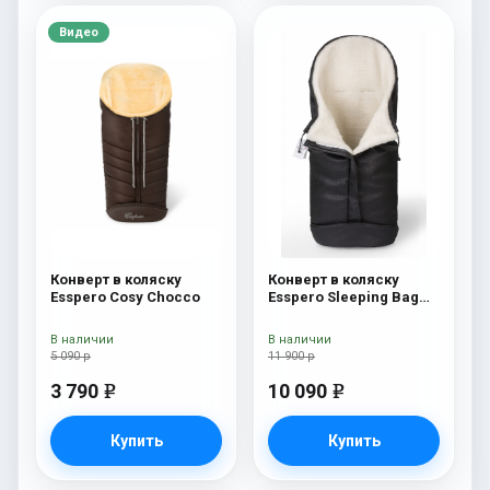
Видео
Конверт в коляску
Конверт в коляску
Esspero Cosy Chocco
Esspero Sleeping Bag
Arctic (натуральная
100% шерсть) Black
В наличии
В наличии
5 090 р
11 900 р
3 790
10 090
e
e
Купить
Купить