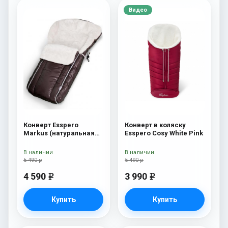
Видео
Конверт Esspero
Конверт в коляску
Markus (натуральная
Esspero Cosy White Pink
100% шерсть) Chocolat
В наличии
В наличии
5 490 р
5 490 р
4 590
3 990
e
e
Купить
Купить