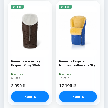
Видео
Видео
Конверт в коляску
Конверт Esspero
Esspero Cosy White
Nicolas Leatherette Sky
Chocco
В наличии
В наличии
5 490 р
17 990 р
3 990
17 190
e
e
Купить
Купить