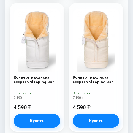
Конверт в коляску
Конверт в коляску
Esspero Sleeping Bag
Esspero Sleeping Bag
Lux (натуральная 100%
Lux (натуральная 100%
шерсть) White
шерсть) Beige
В наличии
В наличии
7 190 р
7 190 р
4 590
4 590
e
e
Купить
Купить