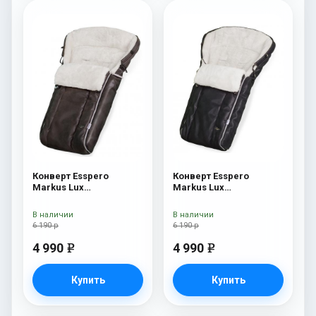
Конверт Esspero
Конверт Esspero
Markus Lux
Markus Lux
(натуральная 100%
(натуральная 100%
овечья шерсть) Brown
овечья шерсть) Black
В наличии
В наличии
6 190 р
6 190 р
4 990
4 990
e
e
Купить
Купить