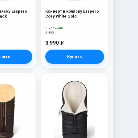
ляску Esspero
Конверт в коляску Esspero
lack
Cosy White Gold
В наличии
5 490 р
3 990
e
упить
Купить