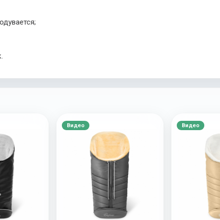
родувается;
к.
Видео
Видео