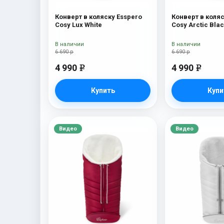
Конверт в коляску Esspero
Конверт в коляс
Cosy Lux White
Cosy Arctic Bla
В наличии
В наличии
6 690 р
6 690 р
4 990
4 990
e
e
Купить
Купи
Видео
Видео