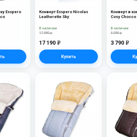
ку Esspero
Конверт Esspero Nicolas
Конверт в ко
cco
Leatherette Sky
Cosy Chocco
В наличии
В наличии
17 990 р
5 090 р
17 190
3 790
e
e
ть
Купить
К