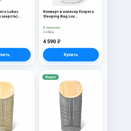
ero Lukas
Конверт в коляску Esspero
я шерсть)
Sleeping Bag Lux
(натуральная 100% шерсть)
White
В наличии
7 190 р
4 590
e
упить
Купить
Видео