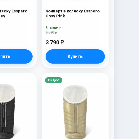
ляску Esspero
Конверт в коляску Esspero
rey
Cosy Pink
В наличии
5 090 р
3 790
e
упить
Купить
Видео