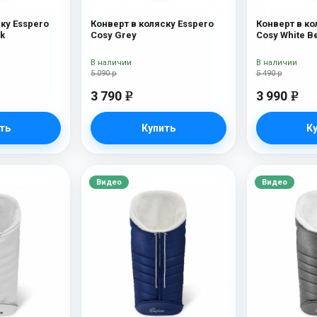
ку Esspero
Конверт в коляску Esspero
Конверт в ко
ck
Cosy Grey
Cosy White B
В наличии
В наличии
5 090 р
5 490 р
3 790
3 990
e
e
ть
Купить
К
Видео
Видео