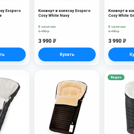
ку Esspero
Конверт в коляску Esspero
Конверт в ко
e
Cosy White Navy
Cosy White G
В наличии
В наличии
5 490 р
5 490 р
3 990
3 990
e
e
ть
Купить
К
Видео