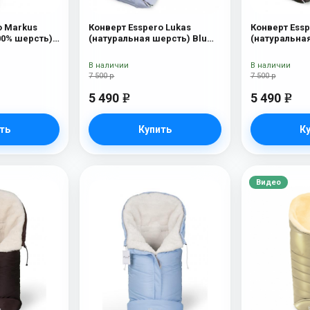
o Markus
Конверт Esspero Lukas
Конверт Essp
00% шерсть)
(натуральная шерсть) Blu
(натуральна
Mountain
Chocolat
В наличии
В наличии
7 500 р
7 500 р
5 490
5 490
e
e
ть
Купить
К
Видео