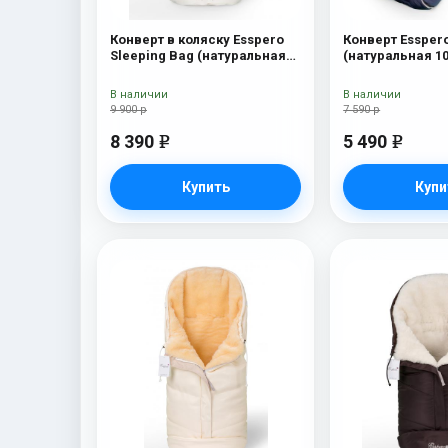
Конверт в коляску Esspero
Конверт Essper
Sleeping Bag (натуральная
(натуральная 1
100% шерсть) Beige
Navy
В наличии
В наличии
9 900 р
7 590 р
8 390
5 490
e
e
Купить
Купи