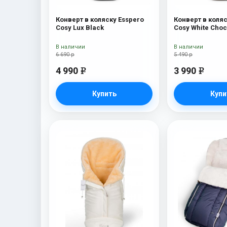
Конверт в коляску Esspero
Конверт в коляс
Cosy Lux Black
Cosy White Cho
В наличии
В наличии
6 690 р
5 490 р
4 990
3 990
e
e
Купить
Купи