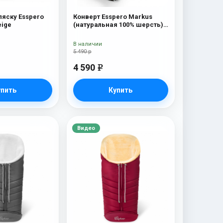
ляску Esspero
Конверт Esspero Markus
eige
(натуральная 100% шерсть)
Chocolat
В наличии
5 490 р
4 590
e
упить
Купить
Видео