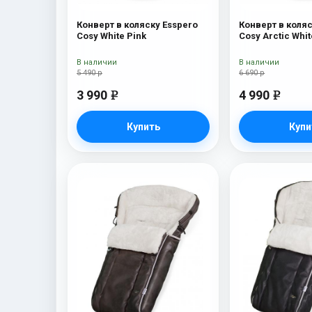
Конверт в коляску Esspero
Конверт в коляс
Cosy White Pink
Cosy Arctic Whit
В наличии
В наличии
5 490 р
6 690 р
3 990
4 990
e
e
Купить
Купи