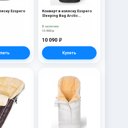
ляску Esspero
Конверт в коляску Esspero
Sleeping Bag Arctic
(натуральная 100% шерсть)
Black
В наличии
11 900 р
10 090
e
упить
Купить