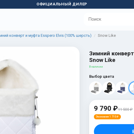
ОФИЦИАЛЬНЫЙ ДИЛЕР
мний конверт и муфта Esspero Elvis (100% шерсть)
Snow Like
Зимний конверт 
Snow Like
В наличии
Выбор цвета
9 790 ₽
11 500 ₽
Экономия 1 710 ₽