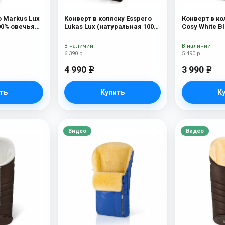
o Markus Lux
Конверт в коляску Esspero
Конверт в ко
00% овечья
Lukas Lux (натуральная 100%
Cosy White B
шерсть) Brown
В наличии
В наличии
6 390 р
5 490 р
4 990
3 990
e
e
ть
Купить
К
Видео
Видео