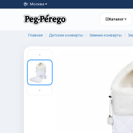
г. Москва
Каталог
▾
Главная
Детские конверты
Зимние конверты
Зи
‹
›