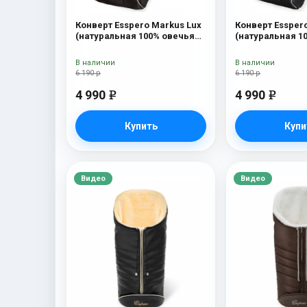
Конверт Esspero Markus Lux
Конверт Essper
(натуральная 100% овечья
(натуральная 1
шерсть) Brown
шерсть) Black
В наличии
В наличии
6 190 р
6 190 р
4 990
4 990
e
e
Купить
Купи
Видео
Видео