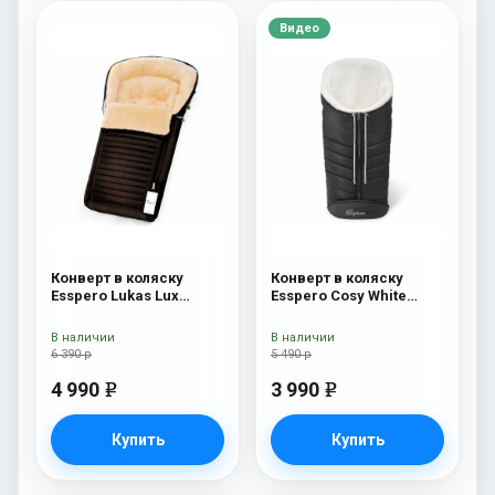
Видео
Конверт в коляску
Конверт в коляску
Esspero Lukas Lux
Esspero Cosy White
(натуральная 100%
Black
шерсть) Brown
В наличии
В наличии
6 390 р
5 490 р
4 990
3 990
e
e
Купить
Купить