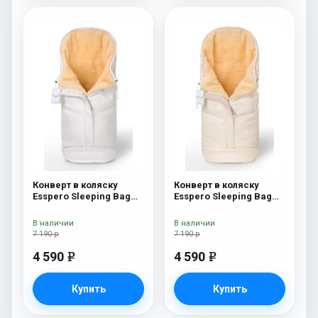
Конверт в коляску
Конверт в коляску
Esspero Sleeping Bag
Esspero Sleeping Bag
Lux (натуральная 100%
Lux (натуральная 100%
шерсть) White
шерсть) Beige
В наличии
В наличии
7 190 р
7 190 р
4 590
4 590
e
e
Купить
Купить