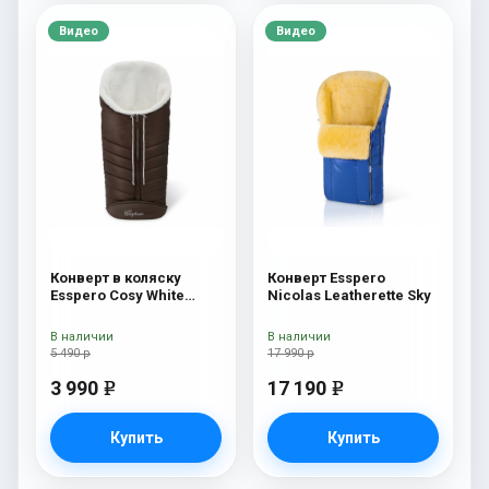
Видео
Видео
Конверт в коляску
Конверт Esspero
Esspero Cosy White
Nicolas Leatherette Sky
Chocco
В наличии
В наличии
5 490 р
17 990 р
3 990
17 190
e
e
Купить
Купить