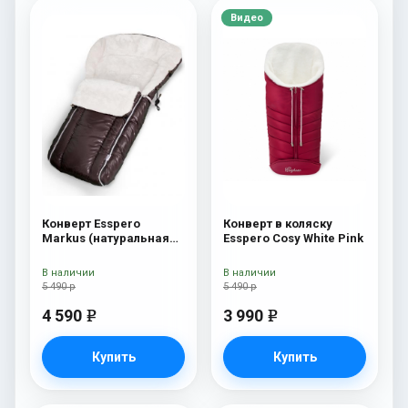
Видео
Конверт Esspero
Конверт в коляску
Markus (натуральная
Esspero Cosy White Pink
100% шерсть) Chocolat
В наличии
В наличии
5 490 р
5 490 р
4 590
3 990
e
e
Купить
Купить