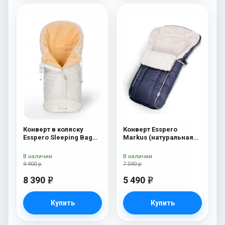
Конверт в коляску
Конверт Esspero
Esspero Sleeping Bag
Markus (натуральная
(натуральная 100%
100% шерсть) Navy
шерсть) Beige
В наличии
В наличии
9 900 р
7 590 р
8 390
5 490
e
e
Купить
Купить