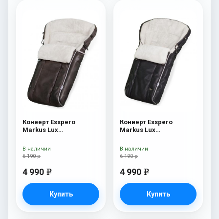
Конверт Esspero
Конверт Esspero
Markus Lux
Markus Lux
(натуральная 100%
(натуральная 100%
овечья шерсть) Brown
овечья шерсть) Black
В наличии
В наличии
6 190 р
6 190 р
4 990
4 990
e
e
Купить
Купить