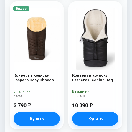
Видео
Конверт в коляску
Конверт в коляску
Esspero Cosy Chocco
Esspero Sleeping Bag
Arctic (натуральная
100% шерсть) Black
В наличии
В наличии
5 090 р
11 900 р
3 790
10 090
e
e
Купить
Купить