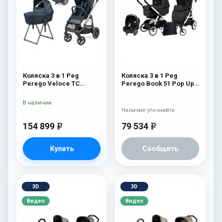
Коляска 3 в 1 Peg
Коляска 3 в 1 Peg
Perego Veloce TC
Perego Book 51 Pop Up
Belvedere Lounge 500
Set Modular (шасси
New
White/Black) Onyx
В наличии
Наличие уточняйте
154 899
79 534
e
e
Купить
Сообщить
3D
3D
Видео
Видео