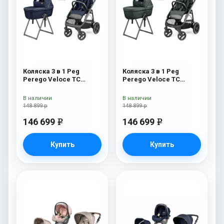
Коляска 3 в 1 Peg
Коляска 3 в 1 Peg
Perego Veloce TC
Perego Veloce TC
Belvedere Lounge Blue
Belvedere Lounge Metal
Shine New
New
В наличии
В наличии
148 899 р
148 899 р
146 699
146 699
e
e
Купить
Купить