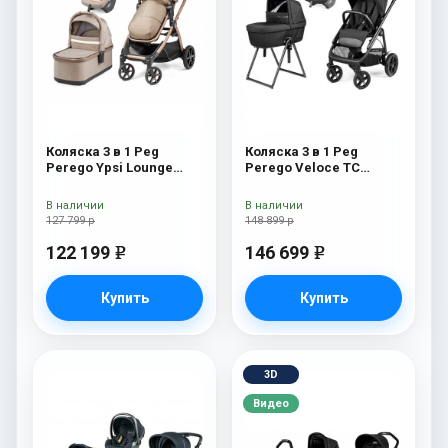
Коляска 3 в 1 Peg
Коляска 3 в 1 Peg
Perego Ypsi Lounge
Perego Veloce TC
Modular Mon Amour
Belvedere Lounge True
Black New
В наличии
В наличии
127 799 р
148 899 р
122 199
146 699
e
e
Купить
Купить
3D
Видео