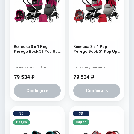
Коляска 3 в 1 Peg
Коляска 3 в 1 Peg
Perego Book 51 Pop Up
Perego Book 51 Pop Up
Set Modular (шасси
Set Modular (шасси
White/Black) Fleur
White/Black) Tulip
Наличие уточняйте
Наличие уточняйте
79 534
79 534
e
e
Сообщить
Сообщить
3D
3D
Видео
Видео