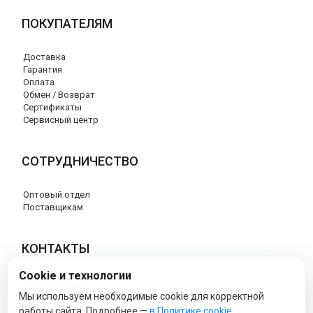
ПОКУПАТЕЛЯМ
Доставка
Гарантия
Оплата
Обмен / Возврат
Сертификаты
Сервисный центр
СОТРУДНИЧЕСТВО
Оптовый отдел
Поставщикам
КОНТАКТЫ
Cookie и технологии
8 (800) 707-17-56
info@peg-perego-market.ru
Мы используем необходимые cookie для корректной
работы сайта. Подробнее —
в Политике cookie
.