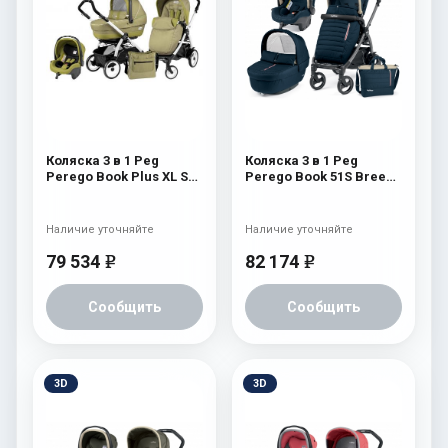
Коляска 3 в 1 Peg
Коляска 3 в 1 Peg
Perego Book Plus XL Set
Perego Book 51S Breeze
Modular (прогулочный
Modular (шасси Jet)
блок Pop-Up Completo)
Breeze Blue
Green Tea
Наличие уточняйте
Наличие уточняйте
79 534
82 174
e
e
Сообщить
Сообщить
3D
3D