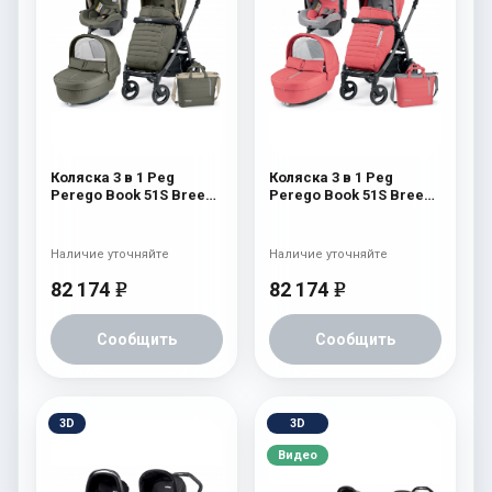
Коляска 3 в 1 Peg
Коляска 3 в 1 Peg
Perego Book 51S Breeze
Perego Book 51S Breeze
Modular (шасси Jet)
Modular (шасси Jet)
Breeze Kaki
Breeze Coral
Наличие уточняйте
Наличие уточняйте
82 174
82 174
e
e
Сообщить
Сообщить
3D
3D
Видео