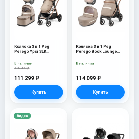
Коляска 3 в 1 Peg
Коляска 3 в 1 Peg
Perego Ypsi SLK
Perego Book Lounge
Modular Mon Amour
Modular Mon Amour
В наличии
В наличии
116 399 р
111 299
114 099
e
e
Купить
Купить
Видео