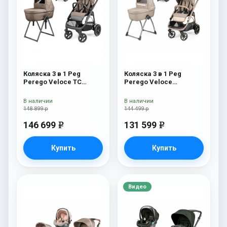
Коляска 3 в 1 Peg
Коляска 3 в 1 Peg
Perego Veloce TC
Perego Veloce
Belvedere Lounge Pine
Belvedere Lounge Mon
Bark New
Amour
В наличии
В наличии
148 899 р
144 499 р
146 699
131 599
e
e
Купить
Купить
Видео