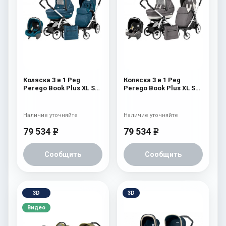
Коляска 3 в 1 Peg
Коляска 3 в 1 Peg
Perego Book Plus XL Set
Perego Book Plus XL Set
Modular (прогулочный
Modular (прогулочный
блок Pop-Up Completo)
блок Pop-Up Completo)
Saxony Blue
Piccadilly
Наличие уточняйте
Наличие уточняйте
79 534
79 534
e
e
Сообщить
Сообщить
3D
3D
Видео