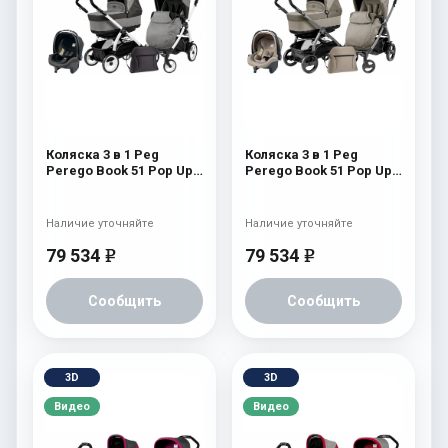
Коляска 3 в 1 Peg
Коляска 3 в 1 Peg
Perego Book 51 Pop Up
Perego Book 51 Pop Up
Set Modular (шасси
Set Modular (шасси
White/Black)
White/Black) Cream
Atmosphere
Наличие уточняйте
Наличие уточняйте
79 534
79 534
e
e
Сообщить
Сообщить
3D
3D
Видео
Видео