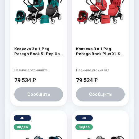
Коляска 3 в 1 Peg
Коляска 3 в 1 Peg
Perego Book 51 Pop Up
Perego Book Plus XL Set
Set Modular (шасси
Modular (прогулочный
White/Black)
блок Pop-Up Completo)
Aquamarine
Sunset
Наличие уточняйте
Наличие уточняйте
79 534
79 534
e
e
Сообщить
Сообщить
3D
3D
Видео
Видео