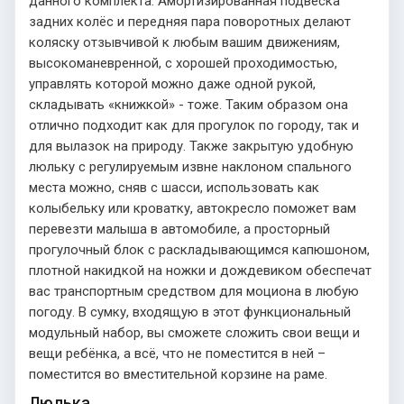
данного комплекта. Амортизированная подвеска
задних колёс и передняя пара поворотных делают
коляску отзывчивой к любым вашим движениям,
высокоманевренной, с хорошей проходимостью,
управлять которой можно даже одной рукой,
складывать «книжкой» - тоже. Таким образом она
отлично подходит как для прогулок по городу, так и
для вылазок на природу. Также закрытую удобную
люльку с регулируемым извне наклоном спального
места можно, сняв с шасси, использовать как
колыбельку или кроватку, автокресло поможет вам
перевезти малыша в автомобиле, а просторный
прогулочный блок с раскладывающимся капюшоном,
плотной накидкой на ножки и дождевиком обеспечат
вас транспортным средством для моциона в любую
погоду. В сумку, входящую в этот функциональный
модульный набор, вы сможете сложить свои вещи и
вещи ребёнка, а всё, что не поместится в ней –
поместится во вместительной корзине на раме.
Люлька