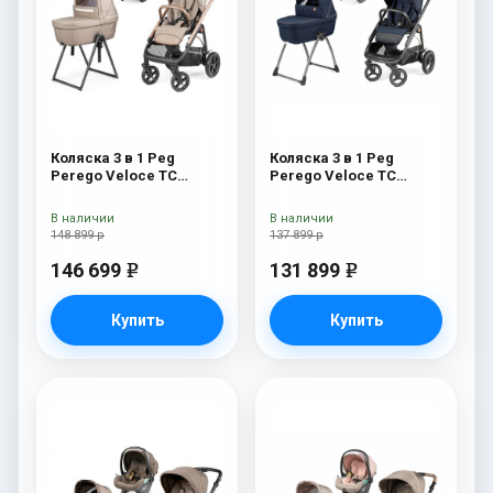
Коляска 3 в 1 Peg
Коляска 3 в 1 Peg
Perego Veloce TC
Perego Veloce TC
Belvedere Lounge Mon
Belvedere SLK Blue
Amour New
Shine
В наличии
В наличии
148 899 р
137 899 р
146 699
131 899
e
e
Купить
Купить