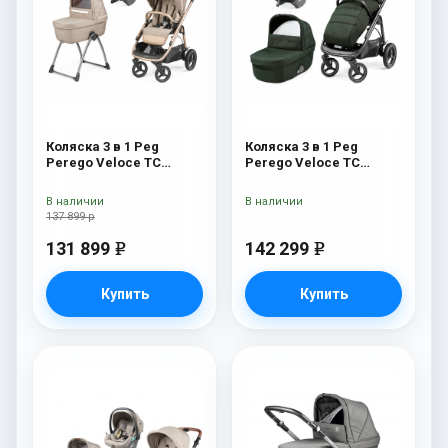
Коляска 3 в 1 Peg
Коляска 3 в 1 Peg
Perego Veloce TC
Perego Veloce TC
Belvedere SLK Mon
Lounge Green
Amour
В наличии
В наличии
137 899 р
131 899
142 299
e
e
Купить
Купить