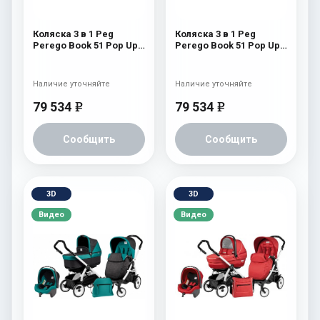
Коляска 3 в 1 Peg
Коляска 3 в 1 Peg
Perego Book 51 Pop Up
Perego Book 51 Pop Up
Set Modular (шасси
Set Modular (шасси
White/Black) Fleur
White/Black) Tulip
Наличие уточняйте
Наличие уточняйте
79 534
79 534
e
e
Сообщить
Сообщить
3D
3D
Видео
Видео