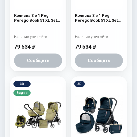
Коляска 3 в 1 Peg
Коляска 3 в 1 Peg
Perego Book 51 XL Set
Perego Book 51 XL Set
Modular (прогулочный
Modular (прогулочный
блок Pop-Up Completo,
блок Pop-Up Completo,
шасси White/Black)
шасси White/Black)
Наличие уточняйте
Наличие уточняйте
Saxony Blue
Piccadilly
79 534
79 534
e
e
Сообщить
Сообщить
3D
3D
Видео