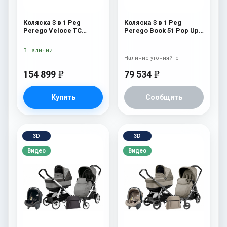
Коляска 3 в 1 Peg
Коляска 3 в 1 Peg
Perego Veloce TC
Perego Book 51 Pop Up
Belvedere Lounge 500
Set Modular (шасси
New
White/Black) Onyx
В наличии
Наличие уточняйте
154 899
79 534
e
e
Купить
Сообщить
3D
3D
Видео
Видео