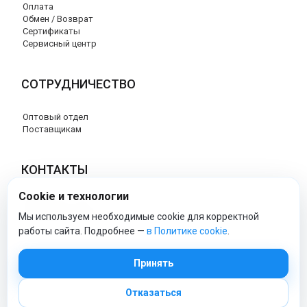
Оплата
Обмен / Возврат
Сертификаты
Сервисный центр
СОТРУДНИЧЕСТВО
Оптовый отдел
Поставщикам
КОНТАКТЫ
Cookie и технологии
8 (800) 707-17-56
info@peg-perego-market.ru
Мы используем необходимые cookie для корректной
работы сайта. Подробнее —
в Политике cookie
.
peg-perego-market - Официальный сайт
Принять
Отказаться
© 2026 Официальный сайт Peg Perego