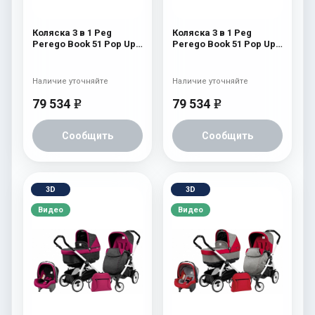
Коляска 3 в 1 Peg
Коляска 3 в 1 Peg
Perego Book 51 Pop Up
Perego Book 51 Pop Up
Set Modular (шасси
Set Modular (шасси
White/Black)
White/Black) Cream
Atmosphere
Наличие уточняйте
Наличие уточняйте
79 534
79 534
e
e
Сообщить
Сообщить
3D
3D
Видео
Видео