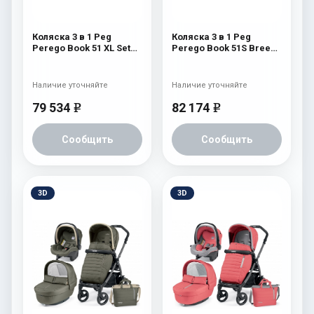
Коляска 3 в 1 Peg
Коляска 3 в 1 Peg
Perego Book 51 XL Set
Perego Book 51S Breeze
Modular (прогулочный
Modular (шасси Jet)
блок Pop-Up Completo,
Breeze Blue
шасси White/Black)
Наличие уточняйте
Наличие уточняйте
Green Tea
79 534
82 174
e
e
Сообщить
Сообщить
3D
3D