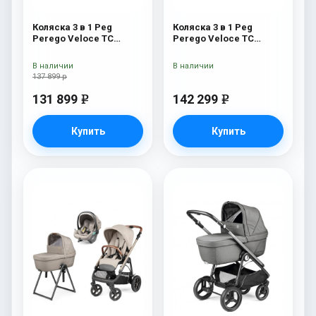
Коляска 3 в 1 Peg
Коляска 3 в 1 Peg
Perego Veloce TC
Perego Veloce TC
Belvedere SLK Mon
Lounge Green
Amour
В наличии
В наличии
137 899 р
131 899
142 299
e
e
Купить
Купить