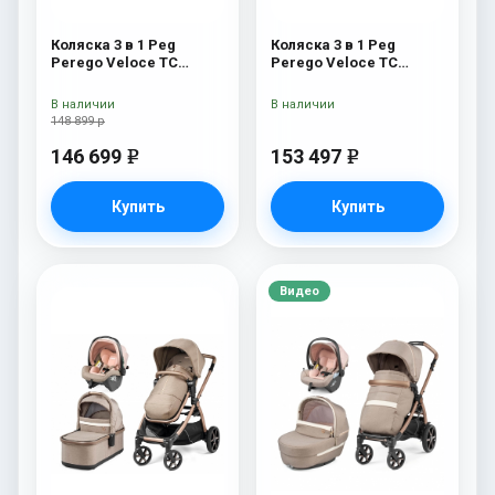
Коляска 3 в 1 Peg
Коляска 3 в 1 Peg
Perego Veloce TC
Perego Veloce TC
Belvedere Lounge Astral
Belvedere Lounge
New
Mercury
В наличии
В наличии
148 899 р
146 699
153 497
e
e
Купить
Купить
Видео