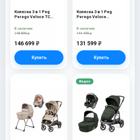
Коляска 3 в 1 Peg
Коляска 3 в 1 Peg
Perego Veloce TC
Perego Veloce
Belvedere Lounge Pine
Belvedere Lounge Mon
Bark New
Amour
В наличии
В наличии
148 899 р
144 499 р
146 699
131 599
e
e
Купить
Купить
Видео