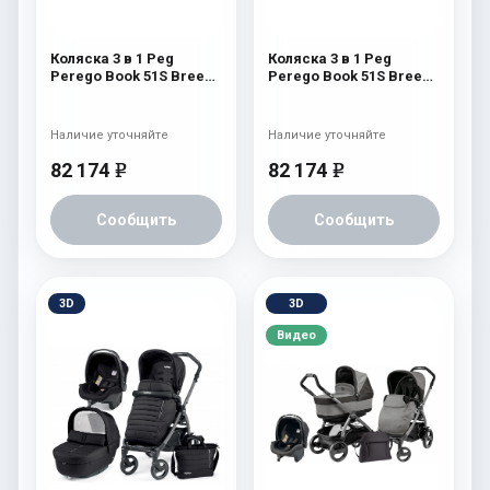
Коляска 3 в 1 Peg
Коляска 3 в 1 Peg
Perego Book 51S Breeze
Perego Book 51S Breeze
Modular (шасси Jet)
Modular (шасси Jet)
Breeze Kaki
Breeze Coral
Наличие уточняйте
Наличие уточняйте
82 174
82 174
e
e
Сообщить
Сообщить
3D
3D
Видео