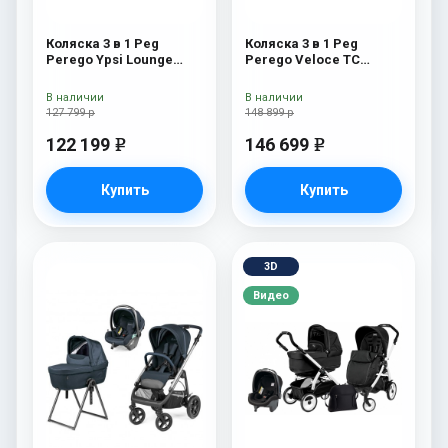
Коляска 3 в 1 Peg
Коляска 3 в 1 Peg
Perego Ypsi Lounge
Perego Veloce TC
Modular Mon Amour
Belvedere Lounge True
Black New
В наличии
В наличии
127 799 р
148 899 р
122 199
146 699
e
e
Купить
Купить
3D
Видео