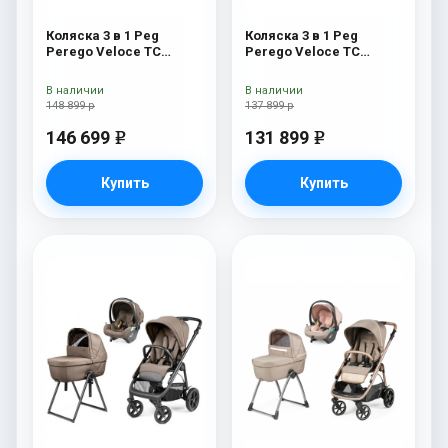
Коляска 3 в 1 Peg
Коляска 3 в 1 Peg
Perego Veloce TC
Perego Veloce TC
Belvedere Lounge Mon
Belvedere SLK Blue
Amour New
Shine
В наличии
В наличии
148 899 р
137 899 р
146 699
131 899
e
e
Купить
Купить