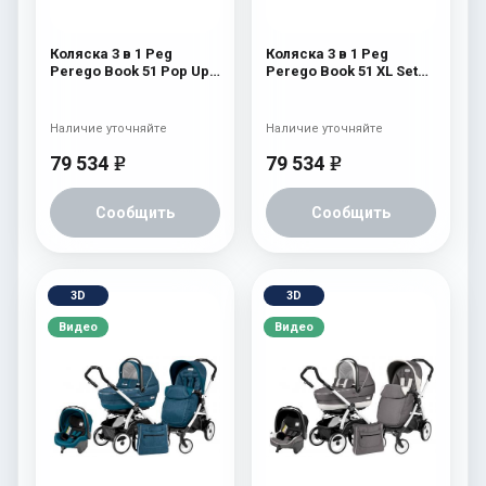
Коляска 3 в 1 Peg
Коляска 3 в 1 Peg
Perego Book 51 Pop Up
Perego Book 51 XL Set
Set Modular (шасси
Modular (прогулочный
White/Black)
блок Pop-Up Completo,
Aquamarine
шасси White/Black)
Наличие уточняйте
Наличие уточняйте
Sunset
79 534
79 534
e
e
Сообщить
Сообщить
3D
3D
Видео
Видео