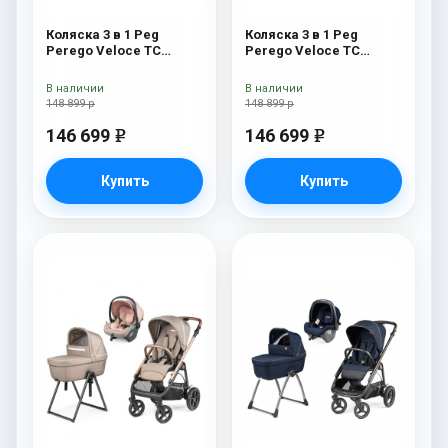
Коляска 3 в 1 Peg
Коляска 3 в 1 Peg
Perego Veloce TC
Perego Veloce TC
Belvedere Lounge Blue
Belvedere Lounge Metal
Shine New
New
В наличии
В наличии
148 899 р
148 899 р
146 699
146 699
e
e
Купить
Купить