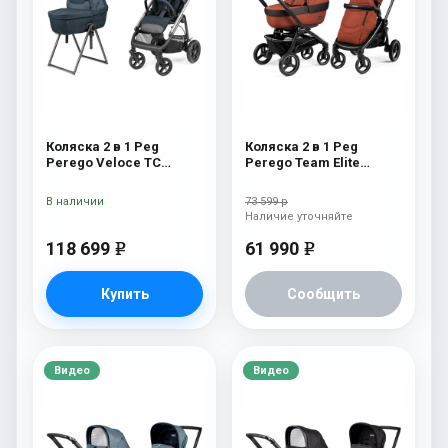
Коляска 2 в 1 Peg
Коляска 2 в 1 Peg
Perego Veloce TC
Perego Team Elite
Belvedere 500 New
Combo Terracotta
В наличии
73 599 р
Наличие уточняйте
118 699
61 990
e
e
Купить
Сообщить
Видео
Видео