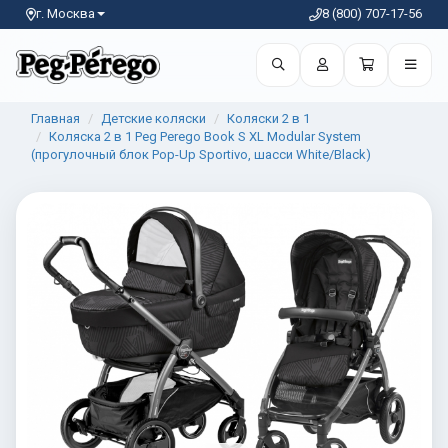
г. Москва
8 (800) 707-17-56
Главная
Детские коляски
Коляски 2 в 1
Коляска 2 в 1 Peg Perego Book S XL Modular System
(прогулочный блок Pop-Up Sportivo, шасси White/Black)