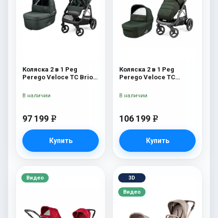
Коляска 2 в 1 Peg
Коляска 2 в 1 Peg
Perego Veloce TC Brio
Perego Veloce TC
Metal
Green
В наличии
В наличии
97 199
106 199
e
e
Купить
Купить
Видео
3D
Видео