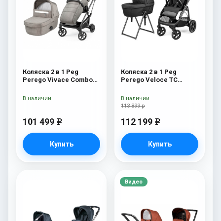
Коляска 2 в 1 Peg
Коляска 2 в 1 Peg
Perego Vivace Combo
Perego Veloce TC
City Grey
Belvedere True Black
New
В наличии
В наличии
113 899 р
101 499
112 199
e
e
Купить
Купить
Видео