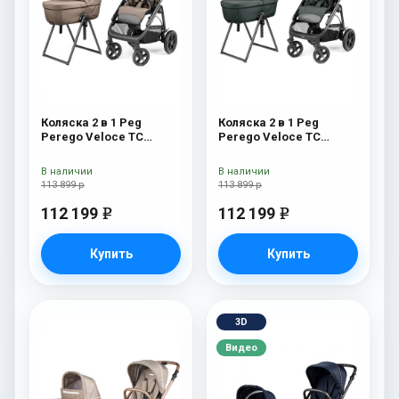
Коляска 2 в 1 Peg
Коляска 2 в 1 Peg
Perego Veloce TC
Perego Veloce TC
Belvedere Pine Bark
Belvedere Metal New
New
В наличии
В наличии
113 899 р
113 899 р
112 199
112 199
e
e
Купить
Купить
3D
Видео