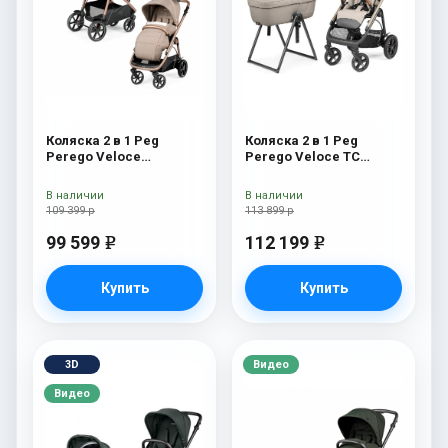
Коляска 2 в 1 Peg
Коляска 2 в 1 Peg
Perego Veloce
Perego Veloce TC
Belvedere Mon Amour
Belvedere Mercury New
В наличии
В наличии
109 399 р
113 899 р
99 599
112 199
e
e
Купить
Купить
3D
Видео
Видео