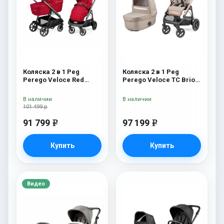
Коляска 2 в 1 Peg
Коляска 2 в 1 Peg
Perego Veloce Red
Perego Veloce TC Brio
Shine
Mon Amour
В наличии
В наличии
101 499 р
91 799
97 199
e
e
Купить
Купить
Видео