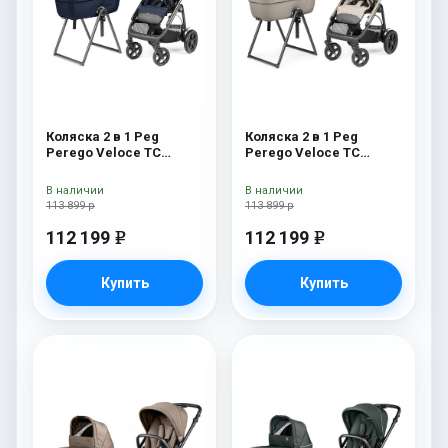
Коляска 2 в 1 Peg
Коляска 2 в 1 Peg
Perego Veloce TC
Perego Veloce TC
Belvedere Blue Shine
Belvedere Astral New
New
В наличии
В наличии
113 899 р
113 899 р
112 199
112 199
e
e
Купить
Купить