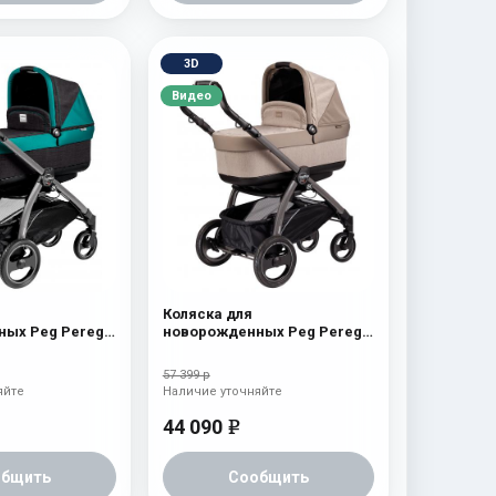
3D
Видео
Коляска для
ых Peg Perego
новорожденных Peg Perego
Up (шасси
Book S Pop-Up (шасси
 aquamarine
White/Black) Cream
57 399 р
яйте
Наличие уточняйте
44 090
e
общить
Сообщить