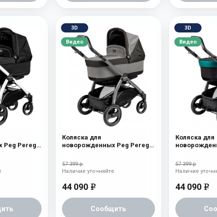
3D
3D
Видео
Видео
Коляска для
Коляска для
 Peg Perego
новорожденных Peg Perego
новорожденн
(шасси
Book S Pop-Up (шасси
Book S Pop-
yx
White/Black) atmosphere
White/Black)
57 399 р
57 399 р
е
Наличие уточняйте
Наличие уточн
44 090
44 090
e
e
ить
Сообщить
Со