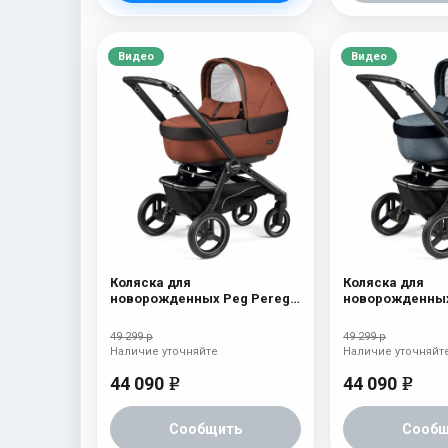
Видео
Видео
Коляска для
Коляска для
новорожденных Peg Perego
новорожденных
Team Elite Terracotta
Team Elite Hori
49 299 р
49 299 р
Наличие уточняйте
Наличие уточняйт
44 090
44 090
e
e
Сообщить
Сообщ