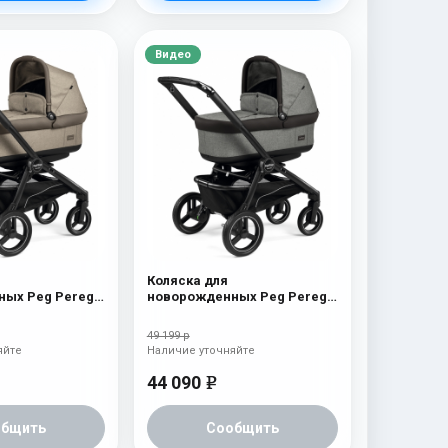
Видео
Коляска для
ых Peg Perego
новорожденных Peg Perego
 Cream
Team Pop Up Atmosphere
49 199 р
яйте
Наличие уточняйте
44 090
e
общить
Сообщить