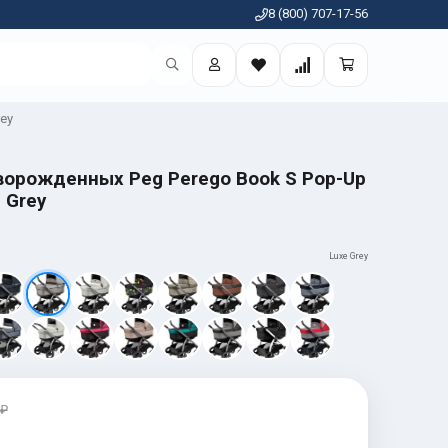
8 (800) 707-17-56
rey
ворожденных Peg Perego Book S Pop-Up
 Grey
Luxe Grey
 ₽