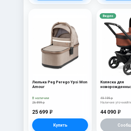
Видео
Люлька Peg Perego Ypsi Mon
Коляска для
Amour
новорожденных
Team Pop Up Ter
В наличии
49 199 р
26 899 р
Наличие уточняйт
25 699
44 090
e
e
Купить
Сообщ