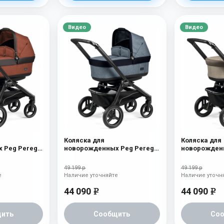
Видео
Видео
Коляска для
Коляска для
 Peg Perego
новорожденных Peg Perego
новорожденн
racotta
Team Pop Up Horizon
Team Pop Up
49 199 р
49 199 р
е
Наличие уточняйте
Наличие уточн
44 090
44 090
e
e
ить
Сообщить
Со