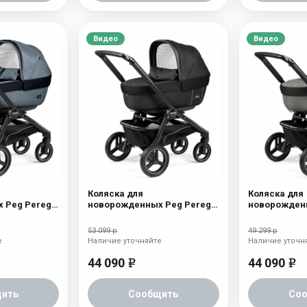
Видео
Видео
Коляска для
Коляска для
 Peg Perego
новорожденных Peg Perego
новорожденн
zon
Team Elite Onyx
Team Elite A
53 099 р
49 299 р
е
Наличие уточняйте
Наличие уточн
44 090
44 090
e
e
ить
Сообщить
Со