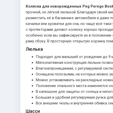
Коляска для новорожденных Peg Perego Book
прочной, но лёгкой люлькой. Благодаря своей м
разместить её в багажнике автомобиля и даже по
качалки или кроватки для сна, но чаще всё-так
с протекторами делают коляску хорошо проходи
особенно если вы зафиксируете их в положении «
раму сбоку. В просторную открытую корзину пом
Люлька
Подходит для малышей от рождения до 9 м
Мягконатяжная конструкция люльки позвол
Влагонепроницаемая, с регулируемой систе
Оснащена полозьями, на которых можно ук
Можно устанавливать на раскладные ножки
Положение спального места изменяется сн
В капюшоне для защиты от солнца и непог
Большая и удобная регулируемая ручка для
Все внешние чехлы и внутренняя обивка сн
Шасси