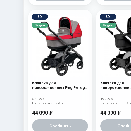
3D
3D
Видео
Видео
Коляска для
Коляска для
новорожденных Peg Perego
новорожденных
Book S Pop-Up (шасси
Book S Pop-Up 
White/Black) Tulip
White/Black) On
57 399 р
49 399 р
Наличие уточняйте
Наличие уточняйт
44 090
44 090
e
e
Сообщить
Сообщ