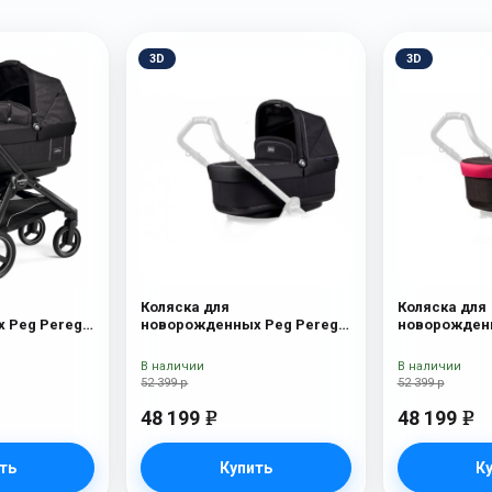
3D
3D
Коляска для
Коляска для
 Peg Perego
новорожденных Peg Perego
новорожденн
yx
Four (люлька Pop-Up) Onyx
Four (люлька
В наличии
В наличии
52 399 р
52 399 р
48 199
48 199
e
e
ть
Купить
К