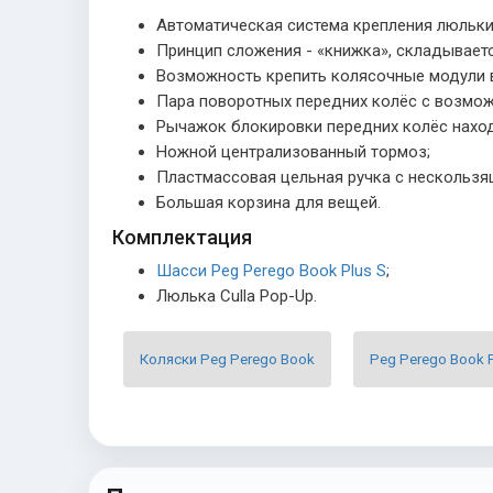
Автоматическая система крепления люльки
Принцип сложения - «книжка», складываетс
Возможность крепить колясочные модули в о
Пара поворотных передних колёс с возмож
Рычажок блокировки передних колёс находи
Ножной централизованный тормоз;
Пластмассовая цельная ручка с нескользящ
Большая корзина для вещей.
Комплектация
Шасси Peg Perego Book Plus S
;
Люлька
Culla Pop-Up.
Коляски Peg Perego Book
Peg Perego Book P