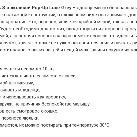
 S с люлькой Pop-Up Luxe Grey
– одновременно безопасная и
ягконатяжной конструкции, в сложенном виде она занимает до
д кроватью. Что, впрочем, является крайней мерой, так как он
и будет необходима для долгих, плодотворных и здоровых прог
мой, а передняя поворотная пара поможет совершать идеальн
прямо», для чего даже не нужно наклоняться вниз и пачкать р
естится много ваших вещей и вещей малыша или покупки из ма
есяцев и весом до 10 кг;
яет складывать её вместе с шасси;
мой вентиляции;
ачивать младенца;
 и использовать как кроватку;
аружи, не причиняя беспокойства малышу;
од есть смотровое окошко;
 переноса люльки;
имаются, их можно постирать при температуре 30°С.