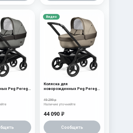
Видео
Коляска для
ых Peg Perego
новорожденных Peg Perego
tmosphere
Team Elite Cream
49 299 р
яйте
Наличие уточняйте
44 090
e
общить
Сообщить