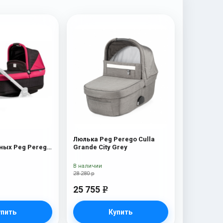
Люлька Peg Perego Culla
ых Peg Perego
Grande City Grey
 Pop-Up) Fleur
В наличии
28 280 р
25 755
e
упить
Купить