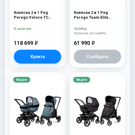
Коляска 2 в 1 Peg
Коляска 2 в 1 Peg
Perego Veloce TC
Perego Team Elite
Belvedere 500 New
Combo Terracotta
В наличии
73 599 р
Наличие уточняйте
118 699
61 990
e
e
Купить
Сообщить
Видео
Видео