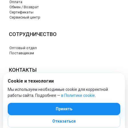
Оплата
Обмен / Возврат
Сертификаты
Сервисный центр
СОТРУДНИЧЕСТВО
Оптовый отдел
Поставщикам
КОНТАКТЫ
Cookie и технологии
8 (800) 707-17-56
info@peg-perego-market.ru
Мы используем необходимые cookie для корректной
работы сайта. Подробнее —
в Политике cookie
.
peg-perego-market - Официальный сайт
Принять
Отказаться
© 2026 Официальный сайт Peg Perego
Политика обработки персональных данных
|
Политика cookie