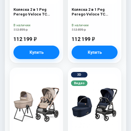
Коляска 2 в 1 Peg
Коляска 2 в 1 Peg
Perego Veloce TC
Perego Veloce TC
Belvedere Pine Bark
Belvedere Metal New
New
В наличии
В наличии
113 899 р
113 899 р
112 199
112 199
e
e
Купить
Купить
3D
Видео