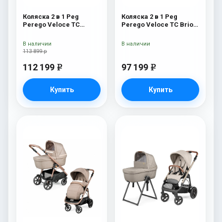
Коляска 2 в 1 Peg
Коляска 2 в 1 Peg
Perego Veloce TC
Perego Veloce TC Brio
Belvedere Mon Amour
Blue Shine
New
В наличии
В наличии
113 899 р
112 199
97 199
e
e
Купить
Купить