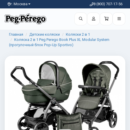
г. Москва
8 (800) 707-17-56
Главная
Детские коляски
Коляски 2 в 1
Коляска 2 в 1 Peg Perego Book Plus XL Modular System
(прогулочный блок Pop-Up Sportivo)