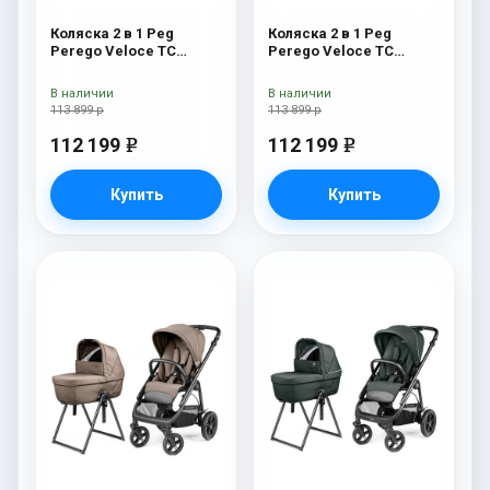
Коляска 2 в 1 Peg
Коляска 2 в 1 Peg
Perego Veloce TC
Perego Veloce TC
Belvedere Blue Shine
Belvedere Astral New
New
В наличии
В наличии
113 899 р
113 899 р
112 199
112 199
e
e
Купить
Купить