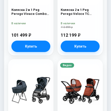
Коляска 2 в 1 Peg
Коляска 2 в 1 Peg
Perego Vivace Combo
Perego Veloce TC
City Grey
Belvedere True Black
New
В наличии
В наличии
113 899 р
101 499
112 199
e
e
Купить
Купить
Видео