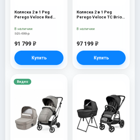
Коляска 2 в 1 Peg
Коляска 2 в 1 Peg
Perego Veloce Red
Perego Veloce TC Brio
Shine
Mon Amour
В наличии
В наличии
101 499 р
91 799
97 199
e
e
Купить
Купить
Видео