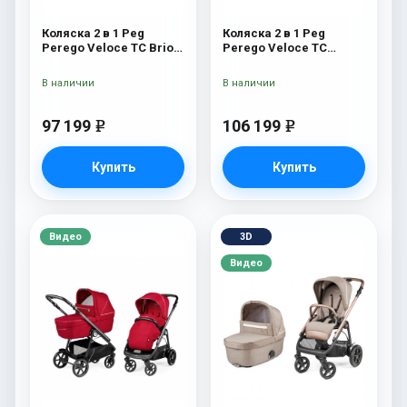
Коляска 2 в 1 Peg
Коляска 2 в 1 Peg
Perego Veloce TC Brio
Perego Veloce TC
Metal
Green
В наличии
В наличии
97 199
106 199
e
e
Купить
Купить
Видео
3D
Видео