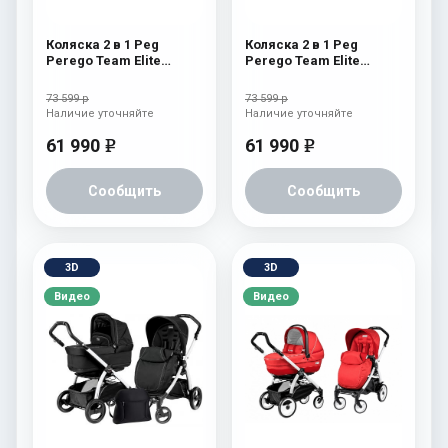
Коляска 2 в 1 Peg
Коляска 2 в 1 Peg
Perego Team Elite
Perego Team Elite
Combo Atmosphere
Combo Cream
73 599 р
73 599 р
Наличие уточняйте
Наличие уточняйте
61 990
61 990
e
e
Сообщить
Сообщить
3D
3D
Видео
Видео