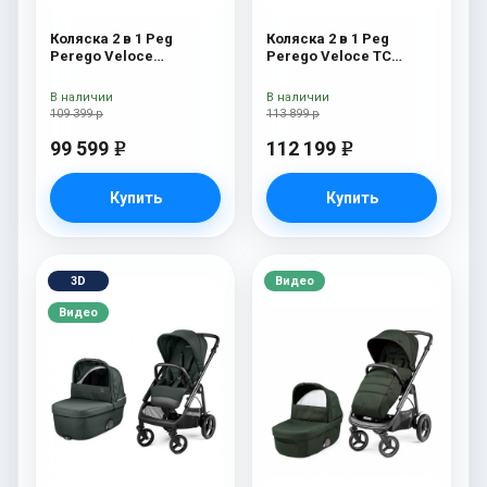
Коляска 2 в 1 Peg
Коляска 2 в 1 Peg
Perego Veloce
Perego Veloce TC
Belvedere Mon Amour
Belvedere Mercury New
В наличии
В наличии
109 399 р
113 899 р
99 599
112 199
e
e
Купить
Купить
3D
Видео
Видео