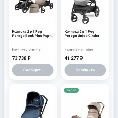
Коляска 2 в 1 Peg
Коляска 2 в 1 Peg
Perego Book Plus Pop-
Perego Unico Cinder
Up Modular System
(прогулочный блок
Pop-Up Completo)
Наличие уточняйте
Наличие уточняйте
Cream
73 738
41 277
e
e
Сообщить
Сообщить
Видео