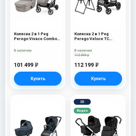
Коляска 2 в 1 Peg
Коляска 2 в 1 Peg
Perego Vivace Combo
Perego Veloce TC
City Grey
Belvedere True Black
New
В наличии
В наличии
113 899 р
101 499
112 199
e
e
Купить
Купить
3D
Видео