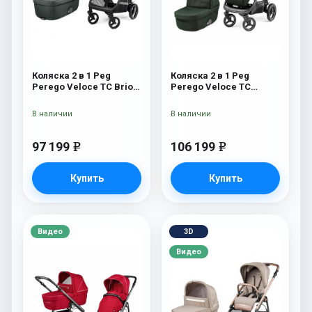
Коляска 2 в 1 Peg
Коляска 2 в 1 Peg
Perego Veloce TC Brio
Perego Veloce TC
Metal
Green
В наличии
В наличии
97 199
106 199
e
e
Купить
Купить
Видео
3D
Видео