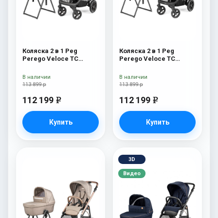
Коляска 2 в 1 Peg
Коляска 2 в 1 Peg
Perego Veloce TC
Perego Veloce TC
Belvedere Pine Bark
Belvedere Metal New
New
В наличии
В наличии
113 899 р
113 899 р
112 199
112 199
e
e
Купить
Купить
3D
Видео