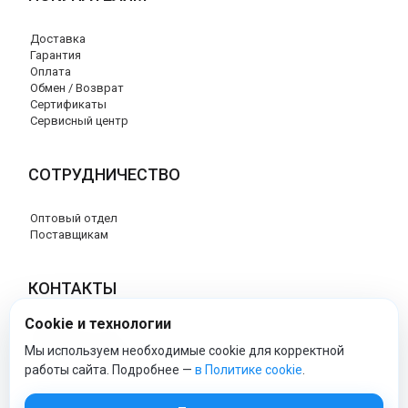
Доставка
Гарантия
Оплата
Обмен / Возврат
Сертификаты
Сервисный центр
СОТРУДНИЧЕСТВО
Оптовый отдел
Поставщикам
КОНТАКТЫ
Cookie и технологии
8 (800) 707-17-56
info@peg-perego-market.ru
Мы используем необходимые cookie для корректной
работы сайта. Подробнее —
в Политике cookie
.
peg-perego-market - Официальный сайт