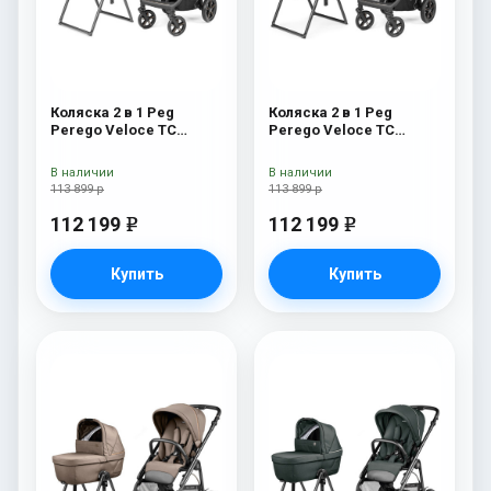
Коляска 2 в 1 Peg
Коляска 2 в 1 Peg
Perego Veloce TC
Perego Veloce TC
Belvedere Blue Shine
Belvedere Astral New
New
В наличии
В наличии
113 899 р
113 899 р
112 199
112 199
e
e
Купить
Купить