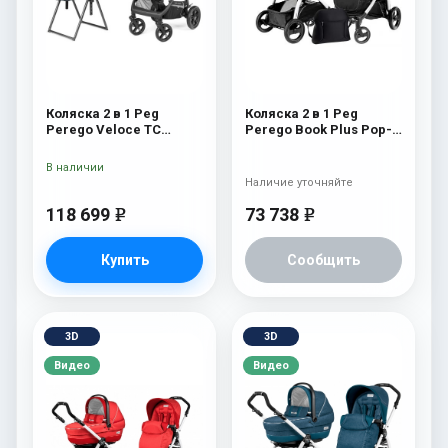
Коляска 2 в 1 Peg
Коляска 2 в 1 Peg
Perego Veloce TC
Perego Book Plus Pop-
Belvedere 500 New
Up Modular System
(прогулочный блок
В наличии
Pop-Up Completo) Onyx
Наличие уточняйте
118 699
73 738
e
e
Купить
Сообщить
3D
3D
Видео
Видео