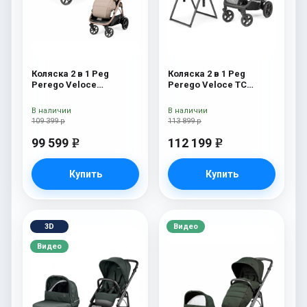
Коляска 2 в 1 Peg
Коляска 2 в 1 Peg
Perego Veloce
Perego Veloce TC
Belvedere Mon Amour
Belvedere Mercury New
В наличии
В наличии
109 399 р
113 899 р
99 599
112 199
e
e
Купить
Купить
3D
Видео
Видео