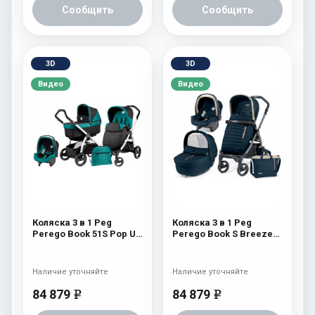
Сообщить
Сообщить
3D
3D
Видео
Видео
Коляска 3 в 1 Peg
Коляска 3 в 1 Peg
Perego Book 51S Pop Up
Perego Book S Breeze
Set Modular (шасси Jet)
Set Modular (шасси
Aquamarine
White/Black) Breeze
Blue
Наличие уточняйте
Наличие уточняйте
84 879
84 879
e
e