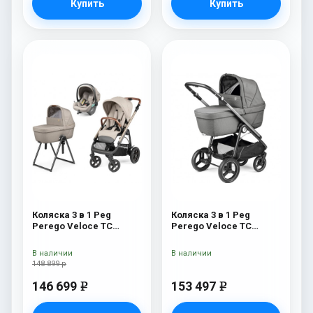
Купить
Купить
Коляска 3 в 1 Peg
Коляска 3 в 1 Peg
Perego Veloce TC
Perego Veloce TC
Belvedere Lounge Astral
Belvedere Lounge
New
Mercury
В наличии
В наличии
148 899 р
146 699
153 497
e
e