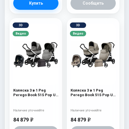
Купить
Сообщить
3D
3D
Видео
Видео
Коляска 3 в 1 Peg
Коляска 3 в 1 Peg
Perego Book 51S Pop Up
Perego Book 51S Pop Up
Set Modular (шасси Jet)
Set Modular (шасси Jet)
Atmosphere
Cream
Наличие уточняйте
Наличие уточняйте
84 879
84 879
e
e