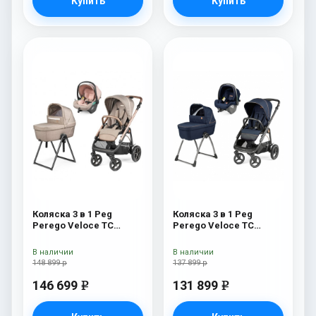
Купить
Купить
Коляска 3 в 1 Peg
Коляска 3 в 1 Peg
Perego Veloce TC
Perego Veloce TC
Belvedere Lounge Mon
Belvedere SLK Blue
Amour New
Shine
В наличии
В наличии
148 899 р
137 899 р
146 699
131 899
e
e