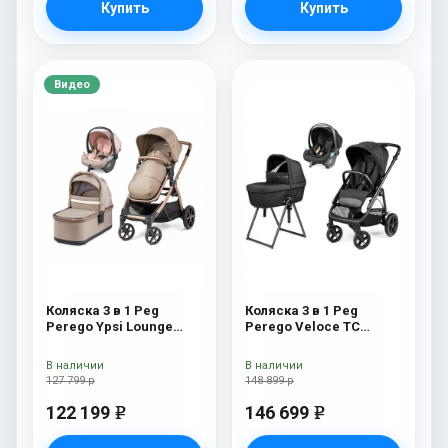
Купить
Купить
Видео
Коляска 3 в 1 Peg
Коляска 3 в 1 Peg
Perego Ypsi Lounge
Perego Veloce TC
Modular Mon Amour
Belvedere Lounge True
Black New
В наличии
В наличии
127 799 р
148 899 р
122 199
146 699
e
e