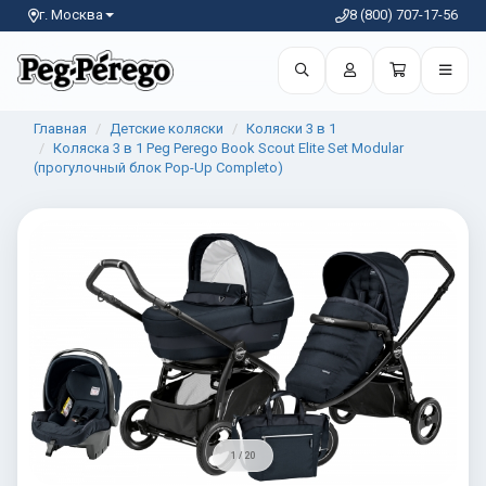
г. Москва
8 (800) 707-17-56
Главная
Детские коляски
Коляски 3 в 1
Коляска 3 в 1 Peg Perego Book Scout Elite Set Modular
(прогулочный блок Pop-Up Completo)
1 / 20