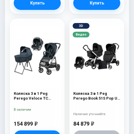
Купить
Купить
3D
Видео
Коляска 3 в 1 Peg
Коляска 3 в 1 Peg
Perego Veloce TC
Perego Book 51S Pop Up
Belvedere Lounge 500
Set Modular (шасси Jet)
New
Onyx
В наличии
Наличие уточняйте
154 899
84 879
e
e