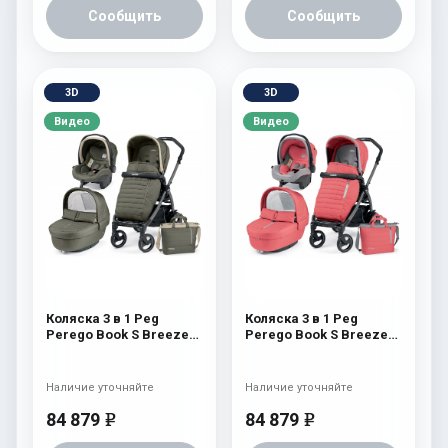
Сообщить
Сообщить
3D
3D
Видео
Видео
Коляска 3 в 1 Peg
Коляска 3 в 1 Peg
Perego Book S Breeze
Perego Book S Breeze
Set Modular (шасси
Set Modular (шасси
White/Black) Breeze
White/Black) Breeze
Kaki
Coral
Наличие уточняйте
Наличие уточняйте
84 879
84 879
e
e