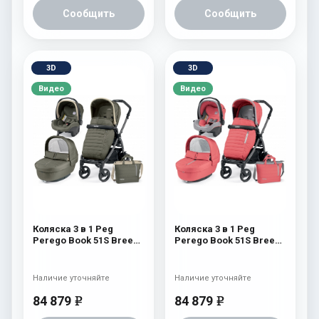
Сообщить
Сообщить
3D
3D
Видео
Видео
Коляска 3 в 1 Peg
Коляска 3 в 1 Peg
Perego Book 51S Breeze
Perego Book 51S Breeze
Set Modular (шасси
Set Modular (шасси
White/Black) Breeze
White/Black) Breeze
Kaki
Coral
Наличие уточняйте
Наличие уточняйте
84 879
84 879
e
e