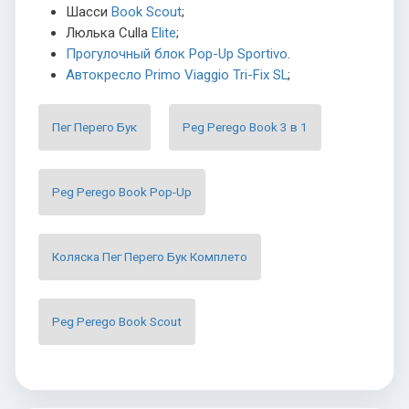
Шасси
Book Scout
;
Люлька Culla
Elite
;
Прогулочный блок Pop-Up Sportivo
.
Автокресло Primo Viaggio Tri-Fix SL
;
Пег Перего Бук
Peg Perego Book 3 в 1
Peg Perego Book Pop-Up
Коляска Пег Перего Бук Комплето
Peg Perego Book Scout