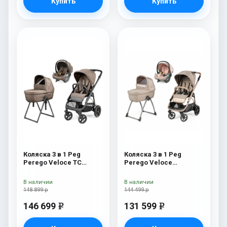
Купить
Купить
Коляска 3 в 1 Peg
Коляска 3 в 1 Peg
Perego Veloce TC
Perego Veloce
Belvedere Lounge Pine
Belvedere Lounge Mon
Bark New
Amour
В наличии
В наличии
148 899 р
144 499 р
146 699
131 599
e
e