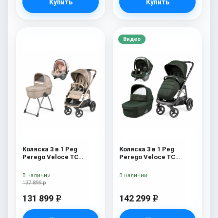
Купить
Купить
Видео
Коляска 3 в 1 Peg
Коляска 3 в 1 Peg
Perego Veloce TC
Perego Veloce TC
Belvedere SLK Mon
Lounge Green
Amour
В наличии
В наличии
137 899 р
131 899
142 299
e
e