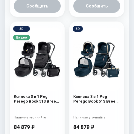
Сообщить
Сообщить
3D
3D
Видео
Коляска 3 в 1 Peg
Коляска 3 в 1 Peg
Perego Book 51S Breeze
Perego Book 51S Breeze
Set Modular (шасси
Set Modular (шасси Jet)
White/Black) Breeze
Breeze Blue
Noir
Наличие уточняйте
Наличие уточняйте
84 879
84 879
e
e