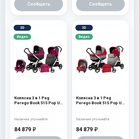
Сообщить
Сообщить
3D
3D
Видео
Видео
Коляска 3 в 1 Peg
Коляска 3 в 1 Peg
Perego Book 51S Pop Up
Perego Book 51S Pop Up
Set Modular (шасси Jet)
Set Modular (шасси Jet)
Fleur
Tulip
Наличие уточняйте
Наличие уточняйте
84 879
84 879
e
e