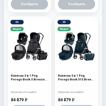
Сообщить
Сообщить
3D
3D
Видео
Видео
Коляска 3 в 1 Peg
Коляска 3 в 1 Peg
Perego Book S Breeze
Perego Book 51S Breeze
Set Modular (шасси
Set Modular (шасси
White/Black) Breeze
White/Black) Breeze
Noir
Blue
Наличие уточняйте
Наличие уточняйте
84 879
84 879
e
e