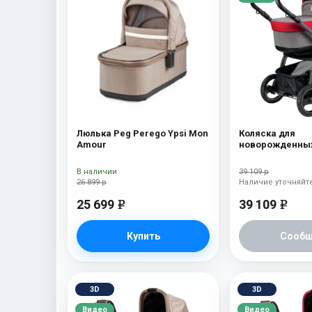
Люлька Peg Perego Ypsi Mon
Коляска для
Amour
новорожденных
Book S Pop-Up (
Tulip
В наличии
39 109 р
26 899 р
Наличие уточняйт
25 699
39 109
e
e
Купить
Сообщ
3D
3D
Видео
Видео