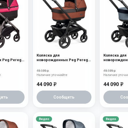
Коляска для
Коляска для
 Peg Perego
новорожденных Peg Perego
новорожденн
шасси Jet)
Team Pop Up Terracotta
Team Pop Up
49 199 р
49 199 р
е
Наличие уточняйте
Наличие уточн
44 090
44 090
e
e
ить
Сообщить
Со
Видео
Видео