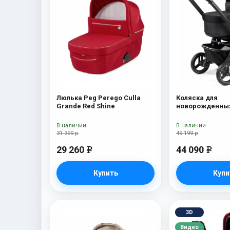
Люлька Peg Perego Culla
Коляска для
Grande Red Shine
новорожденных
Team Pop Up On
В наличии
В наличии
31 399 р
49 199 р
29 260
44 090
e
e
Купить
Купи
3D
Видео