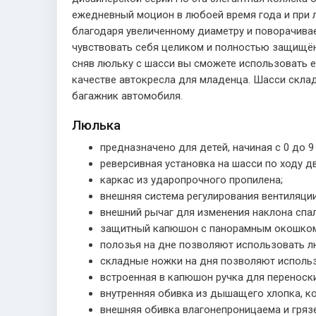
ежедневный моцион в любоей время года и при 
благодаря увеличенному диаметру и поворачива
чувствовать себя целиком и полностью защищён
сняв люльку с шасси вы сможете использовать е
качестве автокресла для младенца. Шасси скла
багажник автомобиля.
Люлька
предназначено для детей, начиная с 0 до 9
реверсивная установка на шасси по ходу дв
каркас из ударопрочного пропилена;
внешняя система регулирования вентиляции
внешний рычаг для изменения наклона спал
защитный капюшон с панорамным окошком
полозья на дне позволяют использовать л
складные ножки на дня позволяют использ
встроенная в капюшон ручка для переноски
внутренняя обивка из дышащего хлопка, к
внешняя обивка влагонепроницаема и грязе