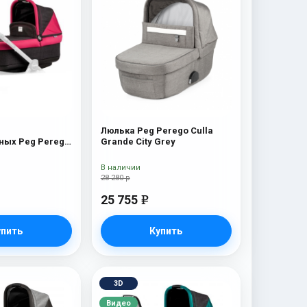
Люлька Peg Perego Culla
ых Peg Perego
Grande City Grey
 Pop-Up) Fleur
В наличии
28 280 р
25 755
e
упить
Купить
3D
Видео