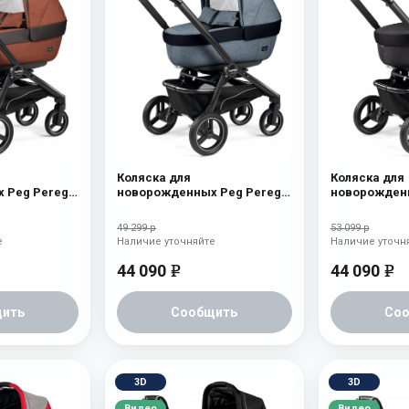
Коляска для
Коляска для
 Peg Perego
новорожденных Peg Perego
новорожденн
cotta
Team Elite Horizon
Team Elite On
49 299 р
53 099 р
е
Наличие уточняйте
Наличие уточн
44 090
44 090
e
e
ить
Сообщить
Со
3D
3D
Видео
Видео