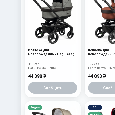
Коляска для
Коляска для
новорожденных Peg Perego
новорожденных
Team Pop Up Atmosphere
Team Elite Terra
49 199 р
49 299 р
Наличие уточняйте
Наличие уточняйт
44 090
44 090
e
e
Сообщить
Сообщ
Видео
3D
Видео