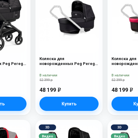
Коляска для
Коляска для
 Peg Perego
новорожденных Peg Perego
новорожденн
yx
Four (люлька Pop-Up) Onyx
Four (люлька
В наличии
В наличии
52 399 р
52 399 р
48 199
48 199
e
e
ть
Купить
К
3D
3D
Видео
Видео