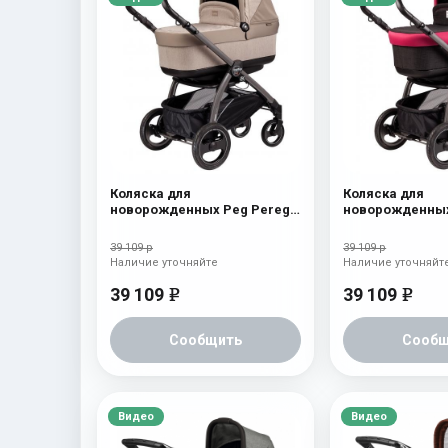
Коляска для
Коляска для
новорожденных Peg Perego
новорожденных
Book S Pop-Up (шасси Jet)
Book S Pop-Up (
Cream
Fleur
39 109 р
39 109 р
Наличие уточняйте
Наличие уточняйт
39 109
39 109
e
e
Сообщить
Сообщ
Видео
Видео