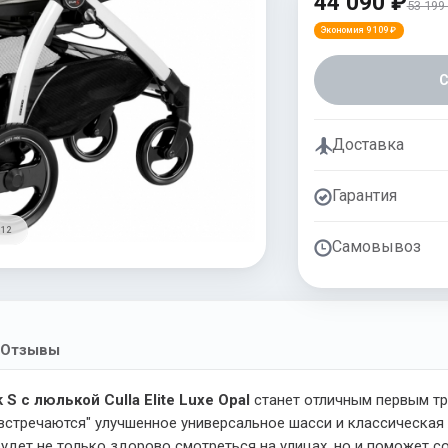
44 090 ₽
53 199
Экономия 9 109 ₽
Доставка
Гарантия
 12
Самовывоз
Отзывы
 с люлькой Culla Elite Luxe Opal
станет отличным первым тр
 "встречаются" улучшенное универсальное шасси и классическа
будет не только здорово смотреться на улицах, но и поможет 