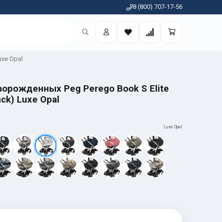
8 (800) 707-17-56
uxe Opal
орожденных Peg Perego Book S Elite
ck) Luxe Opal
Luxe Opal