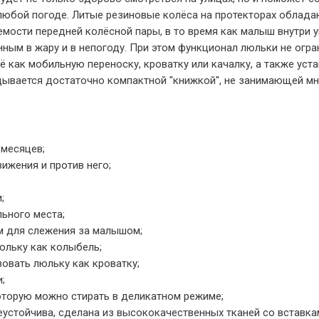
любой погоде. Литые резиновые колёса на протекторах облад
емости передней колёсной пары, в то время как малыш внутри 
ным в жару и в непогоду. При этом функционал люльки не огра
ё как мобильную переноску, кроватку или качалку, а также уст
дывается достаточно компактной "книжкой", не занимающей м
 месяцев;
ижения и против него;
;
ьного места;
 для слежения за малышом;
юльку как колыбель;
овать люльку как кроватку;
;
оторую можно стирать в деликатном режиме;
устойчива, сделана из высококачественных тканей со вставкам