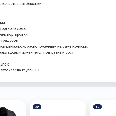
в качестве автолюльки.
ия;
фортного хода;
транспортировки;
 градусов;
ися рычажком, расположенным на раме коляски;
накладками изменяется под разный рост;
упок;
автокресла группы 0+.
3D
3D