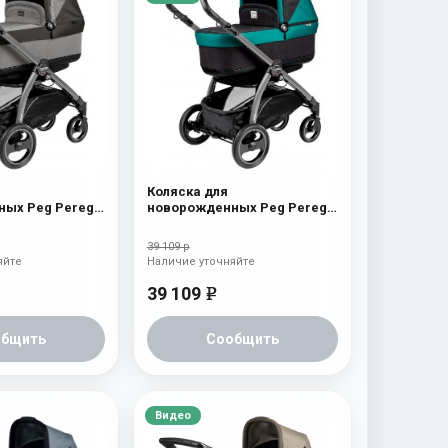
Коляска для
ых Peg Perego
новорожденных Peg Perego
p (шасси Jet)
Book S Pop-Up (шасси Jet)
aquamarine
39 109 р
яйте
Наличие уточняйте
39 109
e
общить
Сообщить
Видео