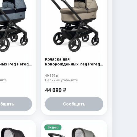
Коляска для
ых Peg Perego
новорожденных Peg Perego
 Horizon
Team Pop Up Cream
49 199 р
яйте
Наличие уточняйте
44 090
e
общить
Сообщить
Видео