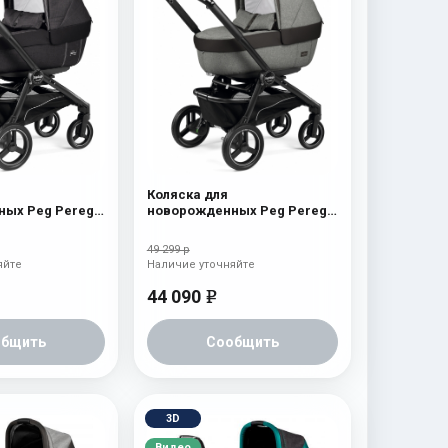
Коляска для
ых Peg Perego
новорожденных Peg Perego
yx
Team Elite Atmosphere
49 299 р
яйте
Наличие уточняйте
44 090
e
общить
Сообщить
3D
Видео