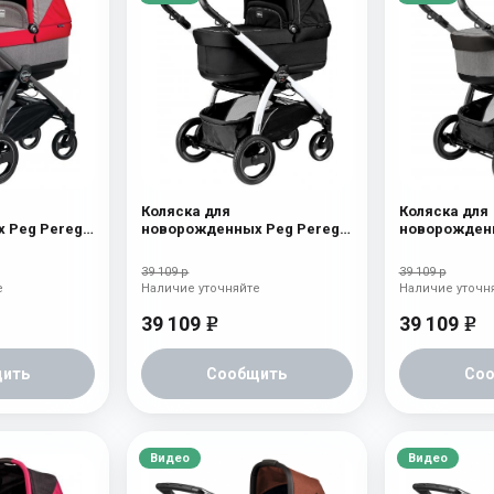
Коляска для
Коляска для
 Peg Perego
новорожденных Peg Perego
новорожденн
шасси Jet)
Book S Pop-Up (шасси Jet)
Book S Pop-U
Onyx
atmosphere
39 109 р
39 109 р
е
Наличие уточняйте
Наличие уточн
39 109
39 109
e
e
ить
Сообщить
Со
Видео
Видео