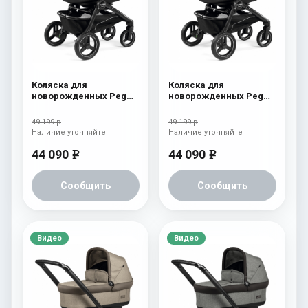
Коляска для
Коляска для
новорожденных Peg
новорожденных Peg
Perego Team Pop Up
Perego Team Pop Up
Terracotta
Horizon
49 199 р
49 199 р
Наличие уточняйте
Наличие уточняйте
44 090
44 090
e
e
Сообщить
Сообщить
Видео
Видео