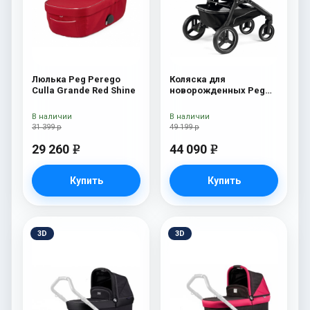
Люлька Peg Perego
Коляска для
Culla Grande Red Shine
новорожденных Peg
Perego Team Pop Up
Onyx
В наличии
В наличии
31 399 р
49 199 р
29 260
44 090
e
e
Купить
Купить
3D
3D