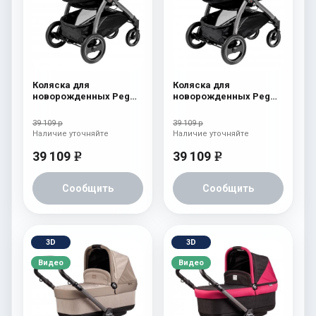
Коляска для
Коляска для
новорожденных Peg
новорожденных Peg
Perego Book S Pop-Up
Perego Book S Pop-Up
(шасси Jet) atmosphere
(шасси Jet)
39 109 р
39 109 р
aquamarine
Наличие уточняйте
Наличие уточняйте
39 109
39 109
e
e
Сообщить
Сообщить
3D
3D
Видео
Видео