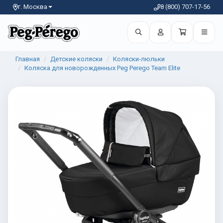
г. Москва
8 (800) 707-17-56
Главная
Детские коляски
Коляски-люльки
Коляска для новорожденных Peg Perego Team Elite