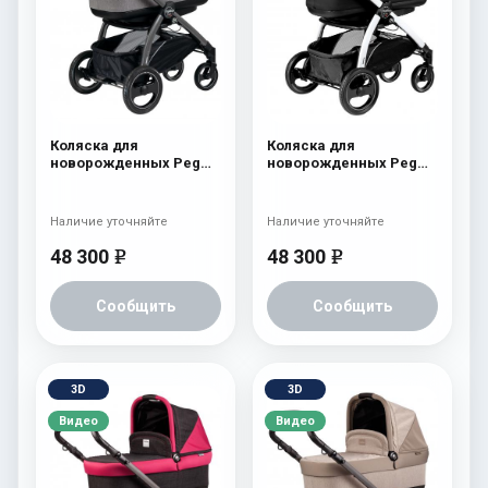
Коляска для
Коляска для
новорожденных Peg
новорожденных Peg
Perego Book Plus
Perego Book Plus
Navetta Pop-Up Tulip
Navetta Pop-Up Onyx
Наличие уточняйте
Наличие уточняйте
48 300
48 300
e
e
Сообщить
Сообщить
3D
3D
Видео
Видео