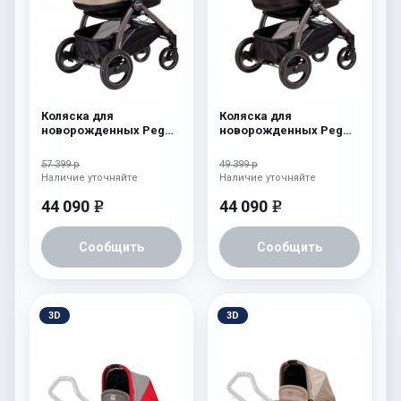
Коляска для
Коляска для
новорожденных Peg
новорожденных Peg
Perego Book S Pop-Up
Perego Book S Pop-Up
(шасси White/Black)
(шасси White/Black)
57 399 р
49 399 р
Cream
Fleur
Наличие уточняйте
Наличие уточняйте
44 090
44 090
e
e
Сообщить
Сообщить
3D
3D