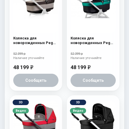
Коляска для
Коляска для
новорожденных Peg
новорожденных Peg
Perego Four (люлька
Perego Four (люлька
Pop-Up) Atmosphere
Pop-Up) Aquamarine
52 399 р
52 399 р
Наличие уточняйте
Наличие уточняйте
48 199
48 199
e
e
Сообщить
Сообщить
3D
3D
Видео
Видео