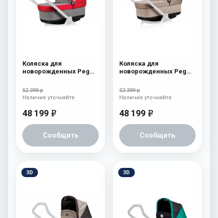
Коляска для
Коляска для
новорожденных Peg
новорожденных Peg
Perego Four (люлька
Perego Four (люлька
Pop-Up) Tulip
Pop-Up) Cream
52 399 р
52 399 р
Наличие уточняйте
Наличие уточняйте
48 199
48 199
e
e
Сообщить
Сообщить
3D
3D