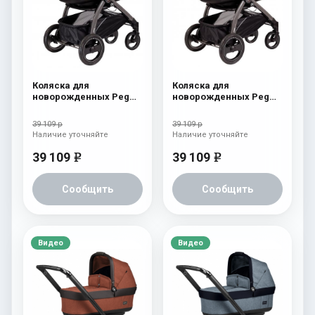
Коляска для
Коляска для
новорожденных Peg
новорожденных Peg
Perego Book S Pop-Up
Perego Book S Pop-Up
(шасси Jet) Cream
(шасси Jet) Fleur
39 109 р
39 109 р
Наличие уточняйте
Наличие уточняйте
39 109
39 109
e
e
Сообщить
Сообщить
Видео
Видео