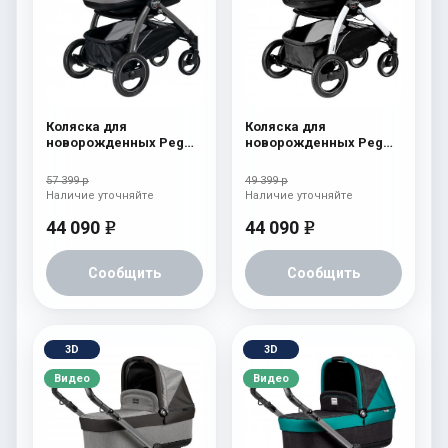
Коляска для
Коляска для
новорожденных Peg
новорожденных Peg
Perego Book S Pop-Up
Perego Book S Pop-Up
(шасси White/Black)
(шасси White/Black)
57 399 р
49 399 р
Tulip
Onyx
Наличие уточняйте
Наличие уточняйте
44 090
44 090
e
e
Сообщить
Сообщить
3D
3D
Видео
Видео