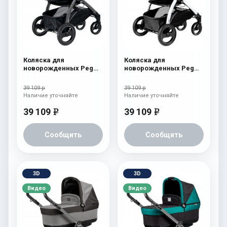
Коляска для
Коляска для
новорожденных Peg
новорожденных Peg
Perego Book S Pop-Up
Perego Book S Pop-Up
(шасси Jet) Tulip
(шасси Jet) Onyx
39 109 р
39 109 р
Наличие уточняйте
Наличие уточняйте
39 109
39 109
e
e
Сообщить
Сообщить
3D
3D
Видео
Видео