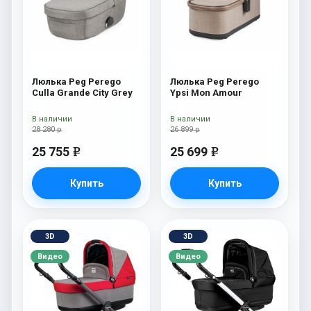
Люлька Peg Perego
Люлька Peg Perego
Culla Grande City Grey
Ypsi Mon Amour
В наличии
В наличии
28 280 р
26 899 р
25 755
25 699
e
e
Купить
Купить
3D
3D
Видео
Видео