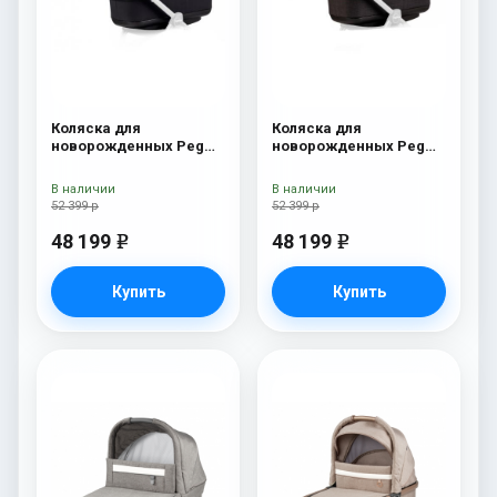
Коляска для
Коляска для
новорожденных Peg
новорожденных Peg
Perego Four (люлька
Perego Four (люлька
Pop-Up) Onyx
Pop-Up) Fleur
В наличии
В наличии
52 399 р
52 399 р
48 199
48 199
e
e
Купить
Купить