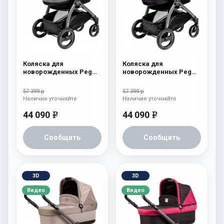
Коляска для
Коляска для
новорожденных Peg
новорожденных Peg
Perego Book S Pop-Up
Perego Book S Pop-Up
(шасси White/Black)
(шасси White/Black)
57 399 р
57 399 р
atmosphere
aquamarine
Наличие уточняйте
Наличие уточняйте
44 090
44 090
e
e
Сообщить
Сообщить
3D
3D
Видео
Видео