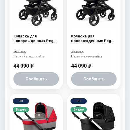
Коляска для
Коляска для
новорожденных Peg
новорожденных Peg
Perego Team Pop Up
Perego Team Pop Up
Cream
Atmosphere
49 199 р
49 199 р
Наличие уточняйте
Наличие уточняйте
44 090
44 090
e
e
Сообщить
Сообщить
3D
3D
Видео
Видео