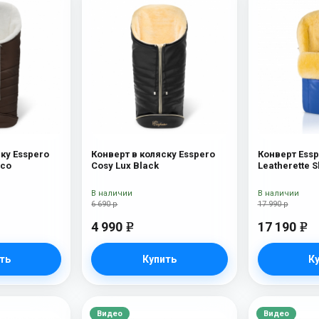
ку Esspero
Конверт в коляску Esspero
Конверт Essp
cco
Cosy Lux Black
Leatherette S
В наличии
В наличии
6 690 р
17 990 р
4 990
17 190
e
e
ть
Купить
К
Видео
Видео