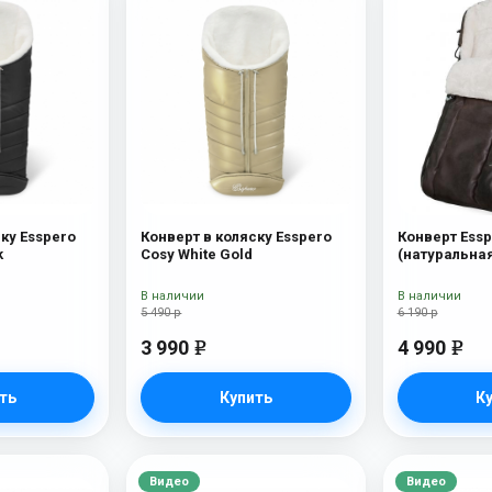
ку Esspero
Конверт в коляску Esspero
Конверт Essp
k
Cosy White Gold
(натуральна
шерсть) Bro
В наличии
В наличии
5 490 р
6 190 р
3 990
4 990
e
e
ть
Купить
К
Видео
Видео