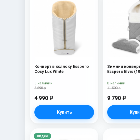
Конверт в коляску Esspero
Зимний конверт
Cosy Lux White
Esspero Elvis (
L-Grey
В наличии
В наличии
6 690 р
11 500 р
4 990
9 790
e
e
Купить
Купи
Видео