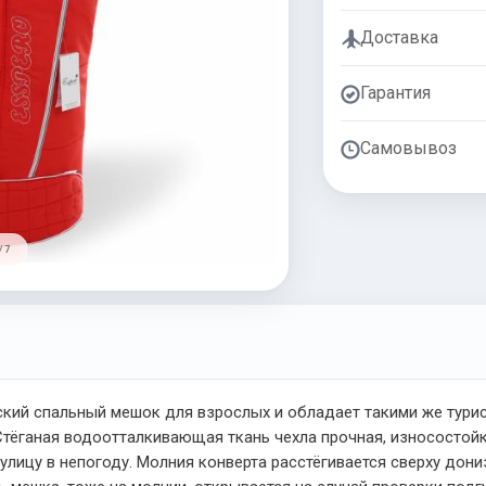
Доставка
Гарантия
Самовывоз
/ 7
ский спальный мешок для взрослых и обладает такими же турис
 Стёганая водоотталкивающая ткань чехла прочная, износостойка
лицу в непогоду. Молния конверта расстёгивается сверху дониз