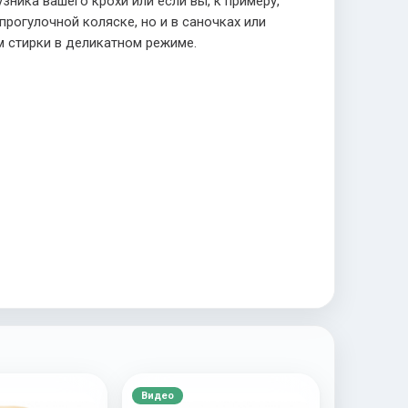
зника вашего крохи или если вы, к примеру,
прогулочной коляске, но и в саночках или
м стирки в деликатном режиме.
Видео