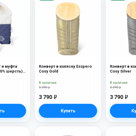
 и муфта
Конверт в коляску Esspero
Конверт в ко
100% шерсть)
Cosy Gold
Cosy Silver
В наличии
В наличии
5 090 р
5 090 р
3 790
3 790
e
e
ть
Купить
К