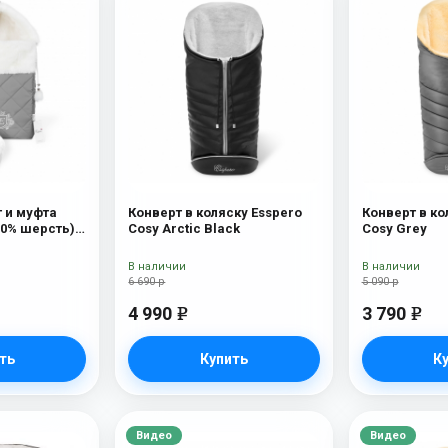
 и муфта
Конверт в коляску Esspero
Конверт в ко
100% шерсть)
Cosy Arctic Black
Cosy Grey
В наличии
В наличии
6 690 р
5 090 р
4 990
3 790
e
e
ть
Купить
К
Видео
Видео