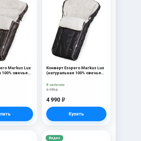
ero Markus Lux
Конверт Esspero Markus Lux
я 100% овечья
(натуральная 100% овечья
wn
шерсть) Black
В наличии
6 190 р
4 990
e
упить
Купить
Видео