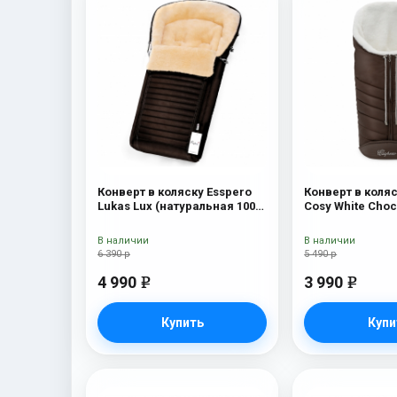
Конверт в коляску Esspero
Конверт в коляс
Lukas Lux (натуральная 100%
Cosy White Cho
шерсть) Brown
В наличии
В наличии
6 390 р
5 490 р
4 990
3 990
e
e
Купить
Купи