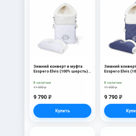
Зимний конверт и муфта
Зимний конверт
Esspero Elvis (100% шерсть)
Esspero Elvis (
Snow Like
Sky
В наличии
В наличии
11 500 р
11 500 р
9 790
9 790
e
e
Купить
Купи