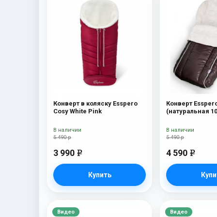
Конверт в коляску Esspero
Конверт Essper
Cosy White Pink
(натуральная 1
Chocolat
В наличии
В наличии
5 490 р
5 490 р
3 990
4 590
e
e
Купить
Купи
Видео
Видео