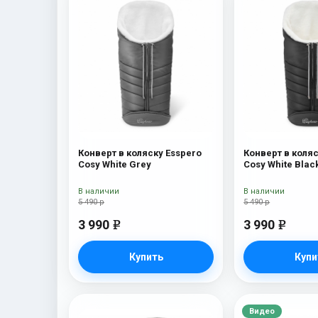
Конверт в коляску Esspero
Конверт в коляс
Cosy White Grey
Cosy White Blac
В наличии
В наличии
5 490 р
5 490 р
3 990
3 990
e
e
Купить
Купи
Видео