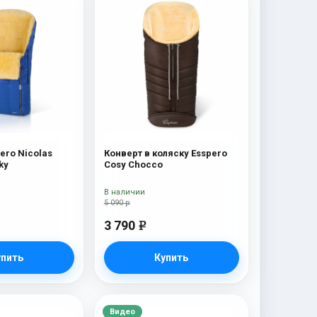
ero Nicolas
Конверт в коляску Esspero
ky
Cosy Chocco
В наличии
5 090 р
3 790
e
упить
Купить
Видео