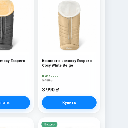
ляску Esspero
Конверт в коляску Esspero
Cosy White Beige
В наличии
5 490 р
3 990
e
упить
Купить
Видео