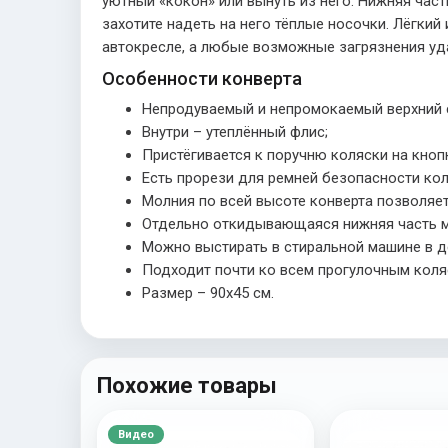
уютный «кокон» или вынуть из него. Нижняя част
захотите надеть на него тёплые носочки. Лёгкий
автокресле, а любые возможные загрязнения уда
Особенности конверта
Непродуваемый и непромокаемый верхний 
Внутри – утеплённый флис;
Пристёгивается к поручню коляски на кноп
Есть прорези для ремней безопасности кол
Молния по всей высоте конверта позволяет
Отдельно откидывающаяся нижняя часть 
Можно выстирать в стиральной машине в д
Подходит почти ко всем прогулочным коля
Размер – 90х45 см.
Похожие товары
Видео