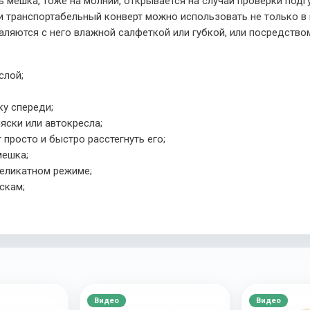
ь мешка, тоже на молнии, открывается на случай проверки подгу
 и транспортабельный конверт можно использовать не только в 
ляются с него влажной салфеткой или губкой, или посредство
слой;
ку спереди;
яски или автокресла;
 просто и быстро расстегнуть его;
мешка;
еликатном режиме;
скам;
Видео
Видео