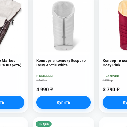
o Markus
Конверт в коляску Esspero
Конверт в ко
00% шерсть)
Cosy Arctic White
Cosy Pink
В наличии
В наличии
6 690 р
5 090 р
4 990
3 790
e
e
ть
Купить
К
Видео