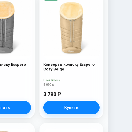
ляску Esspero
Конверт в коляску Esspero
Cosy Beige
В наличии
5 090 р
3 790
e
упить
Купить