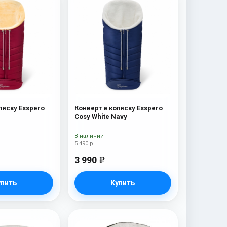
ляску Esspero
Конверт в коляску Esspero
Cosy White Navy
В наличии
5 490 р
3 990
e
упить
Купить