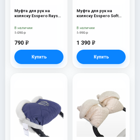
Муфта для рук на
Муфта для рук на
коляску Esspero Rays
коляску Esspero Soft
Navy
Fur Navy
В наличии
В наличии
1 090 р
1 990 р
790
1 390
e
e
Купить
Купить