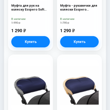
Муфта для рук на
Муфта - рукавички для
коляску Esspero Soft
коляски Esspero
Fur Lux (натуральная
Christer Navy
шерсть) Grey
В наличии
В наличии
1 990 р
1 790 р
1 290
1 290
e
e
Купить
Купить