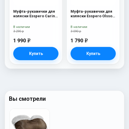
Муфта-рукавички для
Муфта-рукавички для
коляски Esspero Carina
коляски Esspero Olsson
(100% овечья шерсть)
(100% овечья шерсть)
Cream
Cream
В наличии
В наличии
3 290 р
3 090 р
1 990
1 790
e
e
Купить
Купить
Вы смотрели