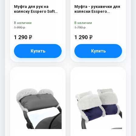
Муфта для рук на
Муфта - рукавички для
коляску Esspero Soft
коляски Esspero
Fur Lux (натуральная
Christer Chocolat
шерсть) Chocolat
В наличии
В наличии
1 990 р
1 790 р
1 290
1 290
e
e
Купить
Купить