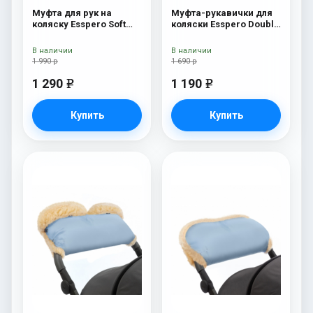
Муфта для рук на
Муфта-рукавички для
коляску Esspero Soft
коляски Esspero Double
Fur Lux (натуральная
Blue Mountain
шерсть) Blue Mountain
В наличии
В наличии
1 990 р
1 690 р
1 290
1 190
e
e
Купить
Купить