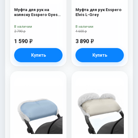
Муфта для рук на
Муфта для рук Esspero
коляску Esspero Gуеs
Elvis L-Grey
Lux White/Black
В наличии
В наличии
2 790 р
4 600 р
1 590
3 890
e
e
Купить
Купить