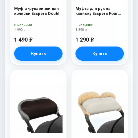
Муфта-рукавички для
Муфта для рук на
коляски Esspero Double
коляску Esspero Four
Navy
Lux (натуральная
шерсть) Chocolat
В наличии
В наличии
1 990 р
1 890 р
1 490
1 290
e
e
Купить
Купить