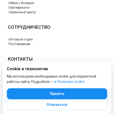
Обмен / Возврат
Сертификаты
Сервисный центр
СОТРУДНИЧЕСТВО
Оптовый отдел
Поставщикам
КОНТАКТЫ
Cookie и технологии
8 (800) 707-17-56
info@peg-perego-market.ru
Мы используем необходимые cookie для корректной
работы сайта. Подробнее —
в Политике cookie
.
peg-perego-market - Официальный сайт
Принять
Отказаться
© 2026 Официальный сайт Peg Perego
Политика обработки персональных данных
|
Политика cookie