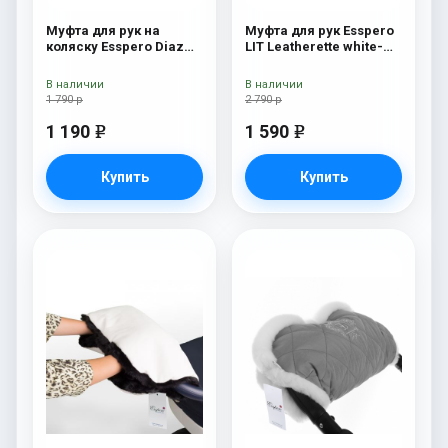
Муфта для рук на
Муфта для рук Esspero
коляску Esspero Diaz
LIT Leatherette white-
(натуральная шерсть)
black
Grey
В наличии
В наличии
1 790 р
2 790 р
1 190
1 590
e
e
Купить
Купить