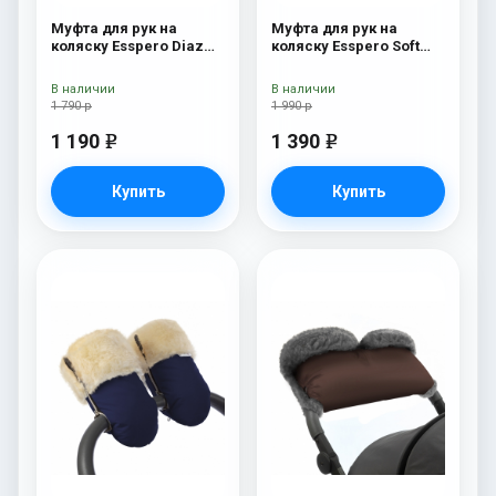
Муфта для рук на
Муфта для рук на
коляску Esspero Diaz
коляску Esspero Soft
(натуральная шерсть)
Fur Beige
Beige
В наличии
В наличии
1 790 р
1 990 р
1 190
1 390
e
e
Купить
Купить