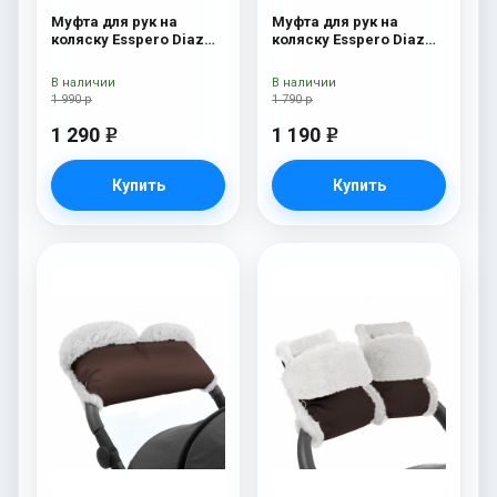
Муфта для рук на
Муфта для рук на
коляску Esspero Diaz
коляску Esspero Diaz
Lux (Натуральная
(натуральная шерсть)
шерсть) Blue Mountain
Blue Mountain
В наличии
В наличии
1 990 р
1 790 р
1 290
1 190
e
e
Купить
Купить