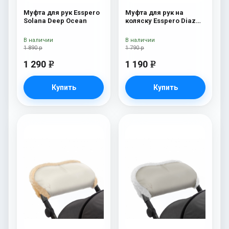
Муфта для рук Esspero
Муфта для рук на
Solana Deep Ocean
коляску Esspero Diaz
(натуральная шерсть)
Navy
В наличии
В наличии
1 890 р
1 790 р
1 290
1 190
e
e
Купить
Купить