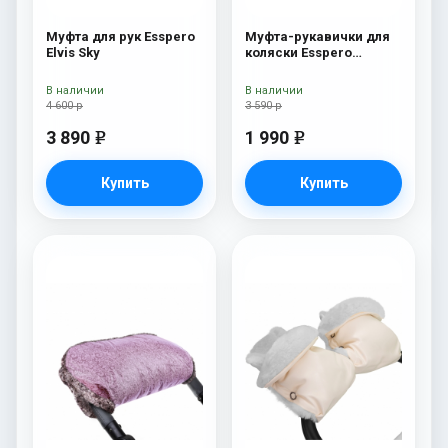
Муфта для рук Esspero
Муфта-рукавички для
Elvis Sky
коляски Esspero
Karolina (100% овечья
шерсть) Cream
В наличии
В наличии
4 600 р
3 590 р
3 890
1 990
e
e
Купить
Купить