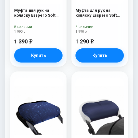
Муфта для рук на
Муфта для рук на
коляску Esspero Soft
коляску Esspero Soft
Fur Blue Mountain
Fur Lux (натуральная
шерсть) Beige
В наличии
В наличии
1 990 р
1 990 р
1 390
1 290
e
e
Купить
Купить