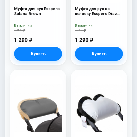
Муфта для рук Esspero
Муфта для рук на
Solana Brown
коляску Esspero Diaz
Lux (Натуральная
шерсть) Beige
В наличии
В наличии
1 890 р
1 990 р
1 290
1 290
e
e
Купить
Купить