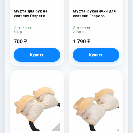
Муфта для рук на
Муфта-рукавички для
коляску Esspero
коляски Esspero
Jennifer Pink
Margareta (100%
овечья шерсть) Cream
В наличии
В наличии
890 р
2 990 р
700
1 790
e
e
Купить
Купить