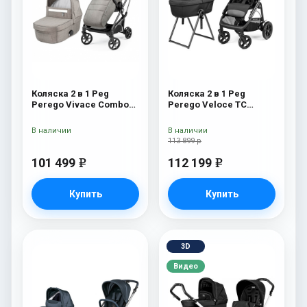
Коляска 2 в 1 Peg
Коляска 2 в 1 Peg
Perego Vivace Combo
Perego Veloce TC
City Grey
Belvedere True Black
New
В наличии
В наличии
113 899 р
101 499
112 199
e
e
Купить
Купить
3D
Видео