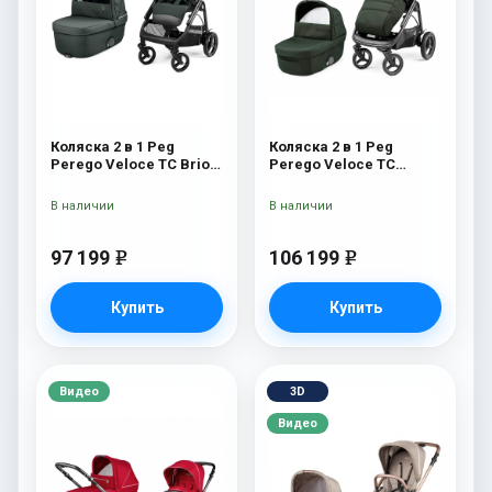
Коляска 2 в 1 Peg
Коляска 2 в 1 Peg
Perego Veloce TC Brio
Perego Veloce TC
Metal
Green
В наличии
В наличии
97 199
106 199
e
e
Купить
Купить
Видео
3D
Видео