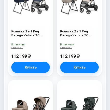
Коляска 2 в 1 Peg
Коляска 2 в 1 Peg
Perego Veloce TC
Perego Veloce TC
Belvedere Blue Shine
Belvedere Astral New
New
В наличии
В наличии
113 899 р
113 899 р
112 199
112 199
e
e
Купить
Купить