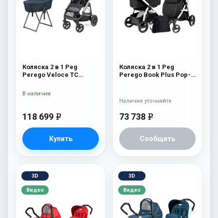
Коляска 2 в 1 Peg
Коляска 2 в 1 Peg
Perego Veloce TC
Perego Book Plus Pop-
Belvedere 500 New
Up Modular System
(прогулочный блок
В наличии
Pop-Up Completo) Onyx
Наличие уточняйте
118 699
73 738
e
e
Купить
Сообщить
3D
3D
Видео
Видео