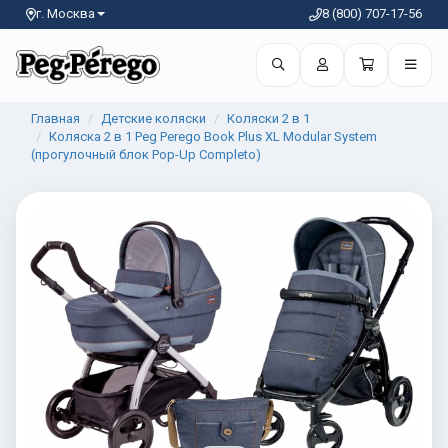
г. Москва
8 (800) 707-17-56
Главная
Детские коляски
Коляски 2 в 1
Коляска 2 в 1 Peg Perego Book Plus XL Modular System
(прогулочный блок Pop-Up Completo)