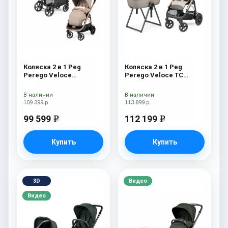
Коляска 2 в 1 Peg
Коляска 2 в 1 Peg
Perego Veloce
Perego Veloce TC
Belvedere Mon Amour
Belvedere Mercury New
В наличии
В наличии
109 399 р
113 899 р
99 599
112 199
e
e
Купить
Купить
3D
Видео
Видео