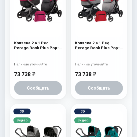
Коляска 2 в 1 Peg
Коляска 2 в 1 Peg
Perego Book Plus Pop-
Perego Book Plus Pop-
Up Modular System
Up Modular System
(прогулочный блок
(прогулочный блок
Pop-Up Completo) Fleur
Pop-Up Completo) Tulip
Наличие уточняйте
Наличие уточняйте
73 738
73 738
e
e
Сообщить
Сообщить
3D
3D
Видео
Видео