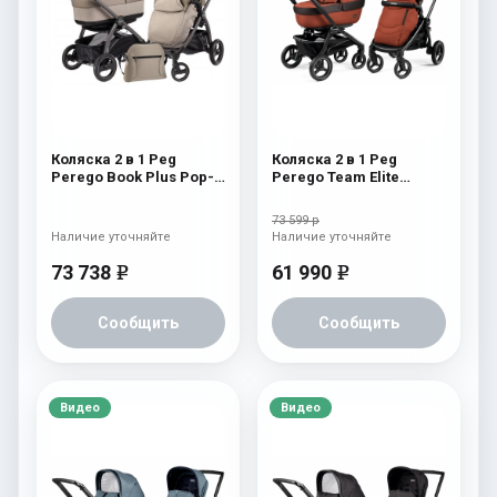
Коляска 2 в 1 Peg
Коляска 2 в 1 Peg
Perego Book Plus Pop-
Perego Team Elite
Up Modular System
Combo Terracotta
(прогулочный блок
73 599 р
Pop-Up Completo)
Наличие уточняйте
Наличие уточняйте
Cream
73 738
61 990
e
e
Сообщить
Сообщить
Видео
Видео