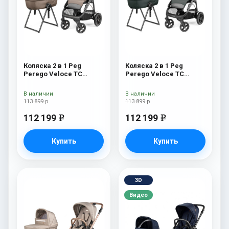
Коляска 2 в 1 Peg
Коляска 2 в 1 Peg
Perego Veloce TC
Perego Veloce TC
Belvedere Pine Bark
Belvedere Metal New
New
В наличии
В наличии
113 899 р
113 899 р
112 199
112 199
e
e
Купить
Купить
3D
Видео