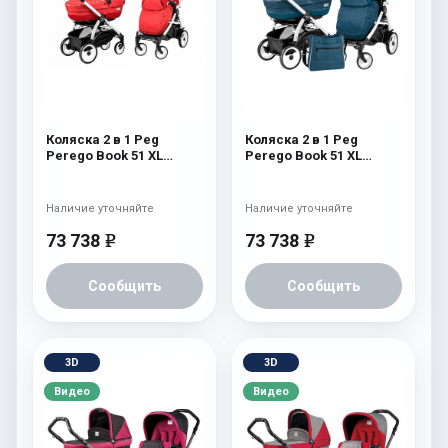
Коляска 2 в 1 Peg
Коляска 2 в 1 Peg
Perego Book 51 XL
Perego Book 51 XL
Modular System
Modular System
(прогулочный блок
(прогулочный блок
Pop-Up Completo,
Pop-Up Completo,
Наличие уточняйте
Наличие уточняйте
шасси White/Black)
шасси White/Black)
Sunset
Saxony Blue
73 738
73 738
e
e
Сообщить
Сообщить
3D
3D
Видео
Видео