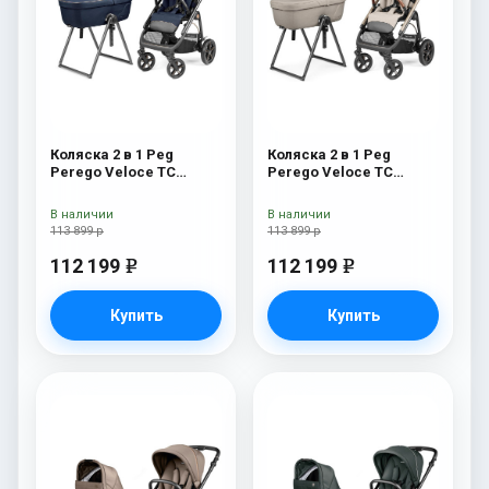
Коляска 2 в 1 Peg
Коляска 2 в 1 Peg
Perego Veloce TC
Perego Veloce TC
Belvedere Blue Shine
Belvedere Astral New
New
В наличии
В наличии
113 899 р
113 899 р
112 199
112 199
e
e
Купить
Купить