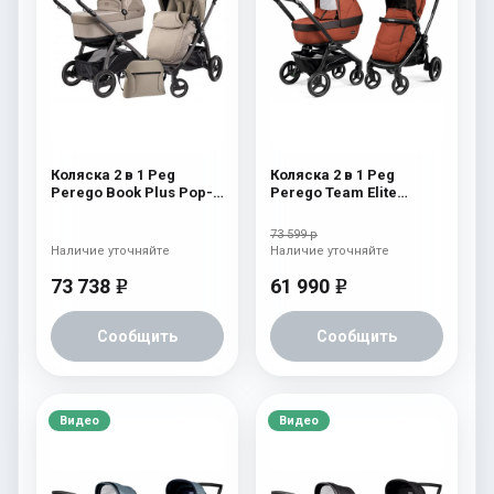
Коляска 2 в 1 Peg
Коляска 2 в 1 Peg
Perego Book Plus Pop-
Perego Team Elite
Up Modular System
Combo Terracotta
(прогулочный блок
73 599 р
Pop-Up Completo)
Наличие уточняйте
Наличие уточняйте
Cream
73 738
61 990
e
e
Сообщить
Сообщить
Видео
Видео