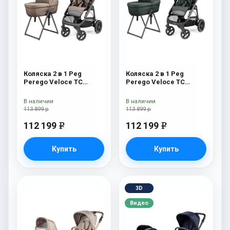
Коляска 2 в 1 Peg
Коляска 2 в 1 Peg
Perego Veloce TC
Perego Veloce TC
Belvedere Pine Bark
Belvedere Metal New
New
В наличии
В наличии
113 899 р
113 899 р
112 199
112 199
e
e
Купить
Купить
3D
Видео