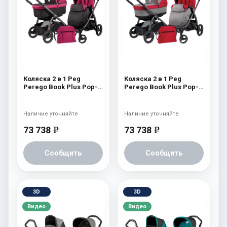
Коляска 2 в 1 Peg
Коляска 2 в 1 Peg
Perego Book Plus Pop-
Perego Book Plus Pop-
Up Modular System
Up Modular System
(прогулочный блок
(прогулочный блок
Pop-Up Completo) Fleur
Pop-Up Completo) Tulip
Наличие уточняйте
Наличие уточняйте
73 738
73 738
e
e
Сообщить
Сообщить
3D
3D
Видео
Видео