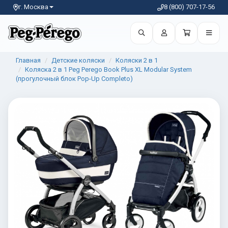
г. Москва
8 (800) 707-17-56
Главная
Детские коляски
Коляски 2 в 1
Коляска 2 в 1 Peg Perego Book Plus XL Modular System
(прогулочный блок Pop-Up Completo)