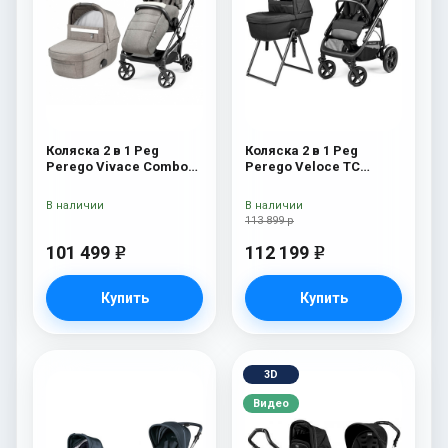
Коляска 2 в 1 Peg
Коляска 2 в 1 Peg
Perego Vivace Combo
Perego Veloce TC
City Grey
Belvedere True Black
New
В наличии
В наличии
113 899 р
101 499
112 199
e
e
Купить
Купить
3D
Видео