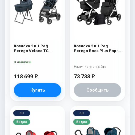
Коляска 2 в 1 Peg
Коляска 2 в 1 Peg
Perego Veloce TC
Perego Book Plus Pop-
Belvedere 500 New
Up Modular System
(прогулочный блок
В наличии
Pop-Up Completo) Onyx
Наличие уточняйте
118 699
73 738
e
e
Купить
Сообщить
3D
3D
Видео
Видео