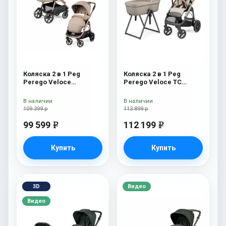
Коляска 2 в 1 Peg
Коляска 2 в 1 Peg
Perego Veloce
Perego Veloce TC
Belvedere Mon Amour
Belvedere Mercury New
В наличии
В наличии
109 399 р
113 899 р
99 599
112 199
e
e
Купить
Купить
3D
Видео
Видео