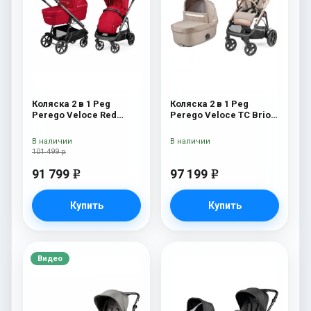
Коляска 2 в 1 Peg
Коляска 2 в 1 Peg
Perego Veloce Red
Perego Veloce TC Brio
Shine
Mon Amour
В наличии
В наличии
101 499 р
91 799
97 199
e
e
Купить
Купить
Видео