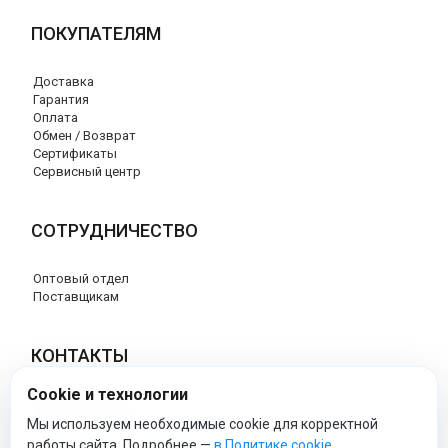
ПОКУПАТЕЛЯМ
Доставка
Гарантия
Оплата
Обмен / Возврат
Сертификаты
Сервисный центр
СОТРУДНИЧЕСТВО
Оптовый отдел
Поставщикам
КОНТАКТЫ
Cookie и технологии
8 (800) 707-17-56
info@peg-perego-market.ru
Мы используем необходимые cookie для корректной
работы сайта. Подробнее —
в Политике cookie
.