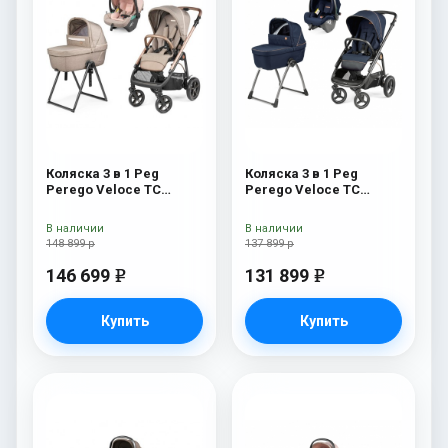
Коляска 3 в 1 Peg
Коляска 3 в 1 Peg
Perego Veloce TC
Perego Veloce TC
Belvedere Lounge Mon
Belvedere SLK Blue
Amour New
Shine
В наличии
В наличии
148 899 р
137 899 р
146 699
131 899
e
e
Купить
Купить