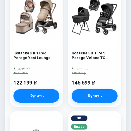
Коляска 3 в 1 Peg
Коляска 3 в 1 Peg
Perego Ypsi Lounge
Perego Veloce TC
Modular Mon Amour
Belvedere Lounge True
Black New
В наличии
В наличии
127 799 р
148 899 р
122 199
146 699
e
e
Купить
Купить
3D
Видео