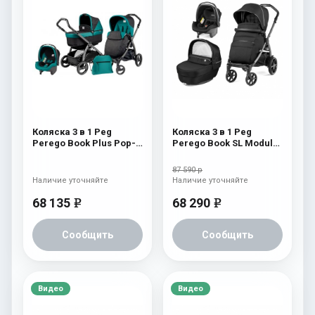
Коляска 3 в 1 Peg
Коляска 3 в 1 Peg
Perego Book Plus Pop-
Perego Book SL Modular
Up Modular System
Black Shine
(прогулочный блок
87 590 р
Pop-Up Completo)
Наличие уточняйте
Наличие уточняйте
Aquamarine
68 135
68 290
e
e
Сообщить
Сообщить
Видео
Видео