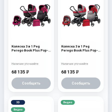
Коляска 3 в 1 Peg
Коляска 3 в 1 Peg
Perego Book Plus Pop-
Perego Book Plus Pop-
Up Modular System
Up Modular System
(прогулочный блок
(прогулочный блок
Pop-Up Completo) Fleur
Pop-Up Completo) Tulip
Наличие уточняйте
Наличие уточняйте
68 135
68 135
e
e
Сообщить
Сообщить
3D
Видео
Видео