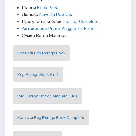
Шасси
Book Plus
;
Люлька
Navetta Pop-Up
;
Прогулочный блок
Pop-Up Completo
;
Автокресло Primo Viaggio Tri-Fix SL
;
Сумка Borsa Mamma.
Коляски Peg Perego Book
Peg Perego Book 3 в 1
Peg Perego Book Completo 3 в 1
Коляска Peg Perego Book Completo