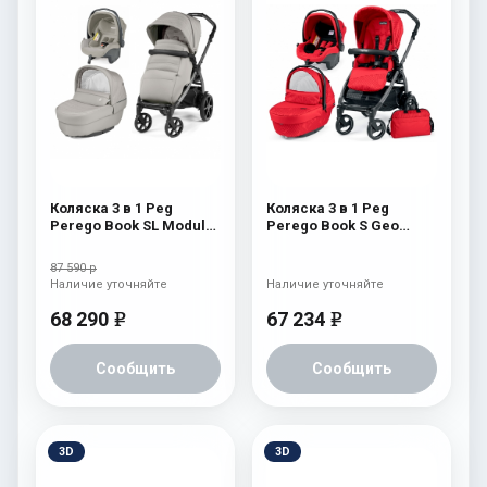
Коляска 3 в 1 Peg
Коляска 3 в 1 Peg
Perego Book SL Modular
Perego Book S Geo
Moonstone
Modular (шасси
White/Black) Geo Red
87 590 р
Наличие уточняйте
Наличие уточняйте
68 290
67 234
e
e
Сообщить
Сообщить
3D
3D