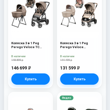
Коляска 3 в 1 Peg
Коляска 3 в 1 Peg
Perego Veloce TC
Perego Veloce
Belvedere Lounge Pine
Belvedere Lounge Mon
Bark New
Amour
В наличии
В наличии
148 899 р
144 499 р
146 699
131 599
e
e
Купить
Купить
Видео