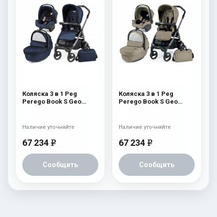
Коляска 3 в 1 Peg
Коляска 3 в 1 Peg
Perego Book S Geo
Perego Book S Geo
Modular (шасси
Modular (шасси
White/Black) Geo Navy
White/Black) Geo Beige
Наличие уточняйте
Наличие уточняйте
67 234
67 234
e
e
Сообщить
Сообщить