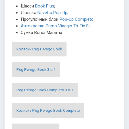
Шасси
Book Plus
;
Люлька
Navetta Pop-Up
;
Прогулочный блок
Pop-Up Completo
;
Автокресло Primo Viaggio Tri-Fix SL
;
Сумка Borsa Mamma.
Коляски Peg Perego Book
Peg Perego Book 3 в 1
Peg Perego Book Completo 3 в 1
Коляска Peg Perego Book Completo