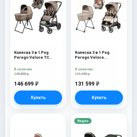
Коляска 3 в 1 Peg
Коляска 3 в 1 Peg
Perego Veloce TC
Perego Veloce
Belvedere Lounge Pine
Belvedere Lounge Mon
Bark New
Amour
В наличии
В наличии
148 899 р
144 499 р
146 699
131 599
e
e
Купить
Купить
Видео