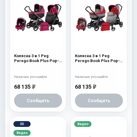
Коляска 3 в 1 Peg
Коляска 3 в 1 Peg
Perego Book Plus Pop-
Perego Book Plus Pop-
Up Modular System
Up Modular System
(прогулочный блок
(прогулочный блок
Pop-Up Completo) Fleur
Pop-Up Completo) Tulip
Наличие уточняйте
Наличие уточняйте
68 135
68 135
e
e
Сообщить
Сообщить
3D
Видео
Видео