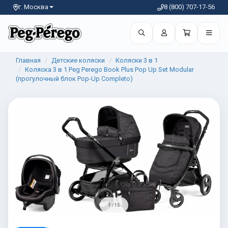
г. Москва
8 (800) 707-17-56
Главная
Детские коляски
Коляски 3 в 1
Коляска 3 в 1 Peg Perego Book Plus Pop Up Set Modular
(прогулочный блок Pop-Up Completo)
1 / 15