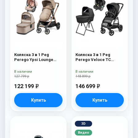
Коляска 3 в 1 Peg
Коляска 3 в 1 Peg
Perego Ypsi Lounge
Perego Veloce TC
Modular Mon Amour
Belvedere Lounge True
Black New
В наличии
В наличии
127 799 р
148 899 р
122 199
146 699
e
e
Купить
Купить
3D
Видео