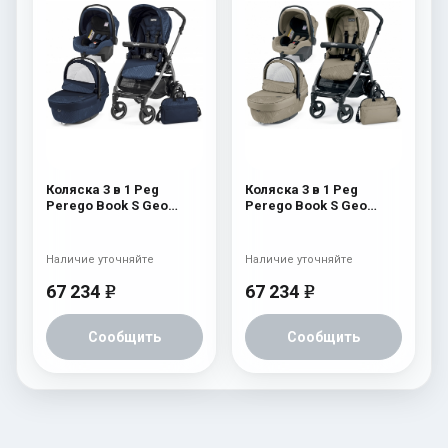
Коляска 3 в 1 Peg
Коляска 3 в 1 Peg
Perego Book S Geo
Perego Book S Geo
Modular (шасси
Modular (шасси
White/Black) Geo Navy
White/Black) Geo Beige
Наличие уточняйте
Наличие уточняйте
67 234
67 234
e
e
Сообщить
Сообщить