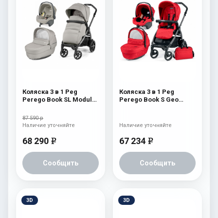
Коляска 3 в 1 Peg
Коляска 3 в 1 Peg
Perego Book SL Modular
Perego Book S Geo
Moonstone
Modular (шасси
White/Black) Geo Red
87 590 р
Наличие уточняйте
Наличие уточняйте
68 290
67 234
e
e
Сообщить
Сообщить
3D
3D