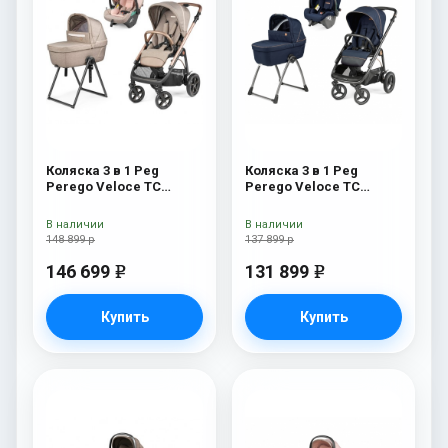
Коляска 3 в 1 Peg
Коляска 3 в 1 Peg
Perego Veloce TC
Perego Veloce TC
Belvedere Lounge Mon
Belvedere SLK Blue
Amour New
Shine
В наличии
В наличии
148 899 р
137 899 р
146 699
131 899
e
e
Купить
Купить