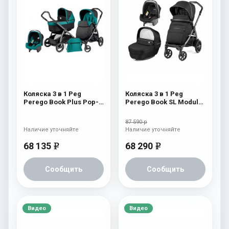
Коляска 3 в 1 Peg
Коляска 3 в 1 Peg
Perego Book Plus Pop-
Perego Book SL Modular
Up Modular System
Black Shine
(прогулочный блок
87 590 р
Pop-Up Completo)
Наличие уточняйте
Наличие уточняйте
Aquamarine
68 135
68 290
e
e
Сообщить
Сообщить
Видео
Видео