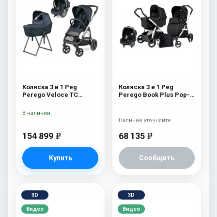
Коляска 3 в 1 Peg
Коляска 3 в 1 Peg
Perego Veloce TC
Perego Book Plus Pop-
Belvedere Lounge 500
Up Modular System
New
(прогулочный блок
В наличии
Pop-Up Completo) Onyx
Наличие уточняйте
154 899
68 135
e
e
Купить
Сообщить
3D
3D
Видео
Видео