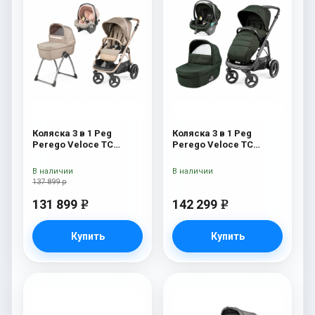
Коляска 3 в 1 Peg
Коляска 3 в 1 Peg
Perego Veloce TC
Perego Veloce TC
Belvedere SLK Mon
Lounge Green
Amour
В наличии
В наличии
137 899 р
131 899
142 299
e
e
Купить
Купить