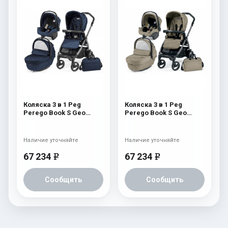
Коляска 3 в 1 Peg
Коляска 3 в 1 Peg
Perego Book S Geo
Perego Book S Geo
Modular (шасси
Modular (шасси
White/Black) Geo Navy
White/Black) Geo Beige
Наличие уточняйте
Наличие уточняйте
67 234
67 234
e
e
Сообщить
Сообщить