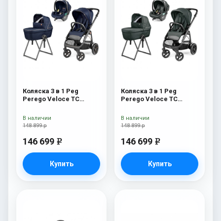
Коляска 3 в 1 Peg
Коляска 3 в 1 Peg
Perego Veloce TC
Perego Veloce TC
Belvedere Lounge Blue
Belvedere Lounge Metal
Shine New
New
В наличии
В наличии
148 899 р
148 899 р
146 699
146 699
e
e
Купить
Купить