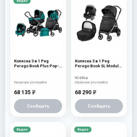
Видео
Коляска 3 в 1 Peg
Коляска 3 в 1 Peg
Perego Book Plus Pop-
Perego Book SL Modular
Up Modular System
Black Shine
(прогулочный блок
87 590 р
Pop-Up Completo)
Наличие уточняйте
Наличие уточняйте
Aquamarine
68 135
68 290
e
e
Сообщить
Сообщить
Видео
Видео