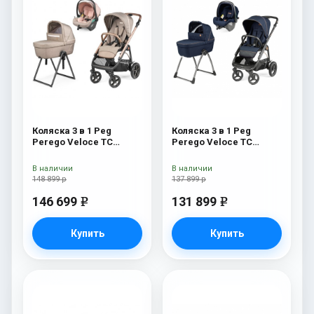
Коляска 3 в 1 Peg
Коляска 3 в 1 Peg
Perego Veloce TC
Perego Veloce TC
Belvedere Lounge Mon
Belvedere SLK Blue
Amour New
Shine
В наличии
В наличии
148 899 р
137 899 р
146 699
131 899
e
e
Купить
Купить