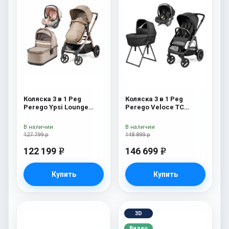
Коляска 3 в 1 Peg
Коляска 3 в 1 Peg
Perego Ypsi Lounge
Perego Veloce TC
Modular Mon Amour
Belvedere Lounge True
Black New
В наличии
В наличии
127 799 р
148 899 р
122 199
146 699
e
e
Купить
Купить
3D
Видео