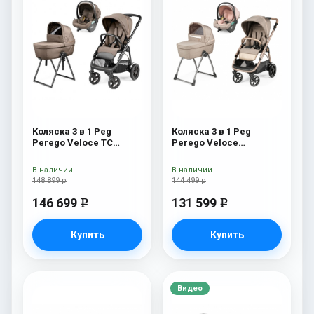
Коляска 3 в 1 Peg
Коляска 3 в 1 Peg
Perego Veloce TC
Perego Veloce
Belvedere Lounge Pine
Belvedere Lounge Mon
Bark New
Amour
В наличии
В наличии
148 899 р
144 499 р
146 699
131 599
e
e
Купить
Купить
Видео