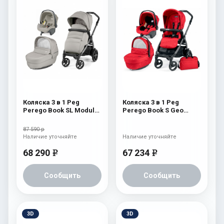
Коляска 3 в 1 Peg
Коляска 3 в 1 Peg
Perego Book SL Modular
Perego Book S Geo
Moonstone
Modular (шасси
White/Black) Geo Red
87 590 р
Наличие уточняйте
Наличие уточняйте
68 290
67 234
e
e
Сообщить
Сообщить
3D
3D