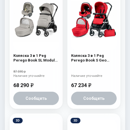
Коляска 3 в 1 Peg
Коляска 3 в 1 Peg
Perego Book SL Modular
Perego Book S Geo
Moonstone
Modular (шасси
White/Black) Geo Red
87 590 р
Наличие уточняйте
Наличие уточняйте
68 290
67 234
e
e
Сообщить
Сообщить
3D
3D