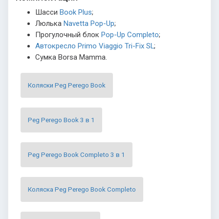
Шасси
Book Plus
;
Люлька
Navetta Pop-Up
;
Прогулочный блок
Pop-Up Completo
;
Автокресло Primo Viaggio Tri-Fix SL
;
Сумка Borsa Mamma.
Коляски Peg Perego Book
Peg Perego Book 3 в 1
Peg Perego Book Completo 3 в 1
Коляска Peg Perego Book Completo