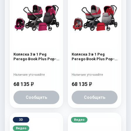
Коляска 3 в 1 Peg
Коляска 3 в 1 Peg
Perego Book Plus Pop-
Perego Book Plus Pop-
Up Modular System
Up Modular System
(прогулочный блок
(прогулочный блок
Pop-Up Completo) Fleur
Pop-Up Completo) Tulip
Наличие уточняйте
Наличие уточняйте
68 135
68 135
e
e
Сообщить
Сообщить
3D
Видео
Видео