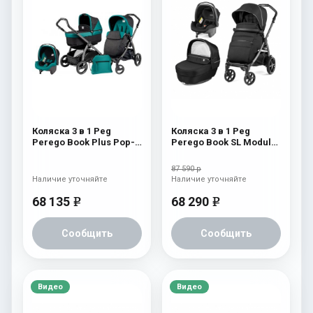
Коляска 3 в 1 Peg
Коляска 3 в 1 Peg
Perego Book Plus Pop-
Perego Book SL Modular
Up Modular System
Black Shine
(прогулочный блок
87 590 р
Pop-Up Completo)
Наличие уточняйте
Наличие уточняйте
Aquamarine
68 135
68 290
e
e
Сообщить
Сообщить
Видео
Видео