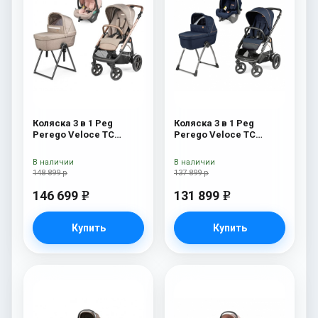
Коляска 3 в 1 Peg
Коляска 3 в 1 Peg
Perego Veloce TC
Perego Veloce TC
Belvedere Lounge Mon
Belvedere SLK Blue
Amour New
Shine
В наличии
В наличии
148 899 р
137 899 р
146 699
131 899
e
e
Купить
Купить