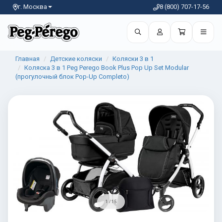
г. Москва
8 (800) 707-17-56
Главная
Детские коляски
Коляски 3 в 1
Коляска 3 в 1 Peg Perego Book Plus Pop Up Set Modular
(прогулочный блок Pop-Up Completo)
1 / 15