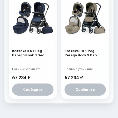
Коляска 3 в 1 Peg
Коляска 3 в 1 Peg
Perego Book S Geo
Perego Book S Geo
Modular (шасси
Modular (шасси
White/Black) Geo Navy
White/Black) Geo Beige
Наличие уточняйте
Наличие уточняйте
67 234
67 234
e
e
Сообщить
Сообщить