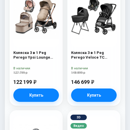
Коляска 3 в 1 Peg
Коляска 3 в 1 Peg
Perego Ypsi Lounge
Perego Veloce TC
Modular Mon Amour
Belvedere Lounge True
Black New
В наличии
В наличии
127 799 р
148 899 р
122 199
146 699
e
e
Купить
Купить
3D
Видео