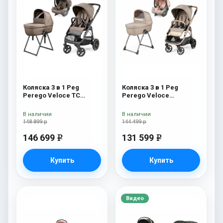
Коляска 3 в 1 Peg
Коляска 3 в 1 Peg
Perego Veloce TC
Perego Veloce
Belvedere Lounge Pine
Belvedere Lounge Mon
Bark New
Amour
В наличии
В наличии
148 899 р
144 499 р
146 699
131 599
e
e
Купить
Купить
Видео