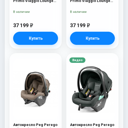
Primo Viaggio Lounge
Primo Viaggio Lounge
Blue Shine
Mon Amour
В наличии
В наличии
37 199
37 199
e
e
Купить
Купить
Видео
Автокресло Peg Perego
Автокресло Peg Perego