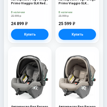
Primo Viaggio SLK Red
Primo Viaggio SLK
Shine
Vanilla Blend
В наличии
В наличии
25 999 р
25 999 р
24 899
25 599
e
e
Купить
Купить
Автокресло Peg Perego
Автокресло Peg Perego