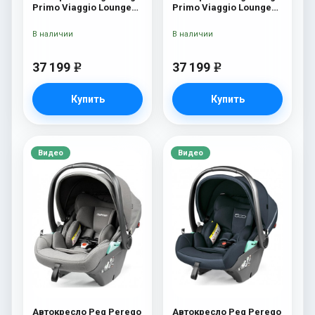
Primo Viaggio Lounge
Primo Viaggio Lounge
Astral
Green
В наличии
В наличии
37 199
37 199
e
e
Купить
Купить
Видео
Видео
Автокресло Peg Perego
Автокресло Peg Perego