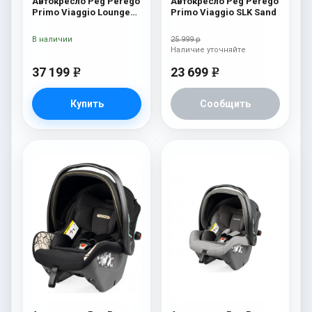
Автокресло Peg Perego
Автокресло Peg Perego
Primo Viaggio Lounge
Primo Viaggio SLK Sand
Vanilla Blend
В наличии
25 999 р
Наличие уточняйте
37 199
23 699
e
e
Купить
Сообщить