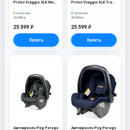
Primo Viaggio SLK Mon
Primo Viaggio SLK True
Amour
Black
В наличии
В наличии
25 999 р
25 999 р
25 599
25 599
e
e
Купить
Купить
Автокресло Peg Perego
Автокресло Peg Perego