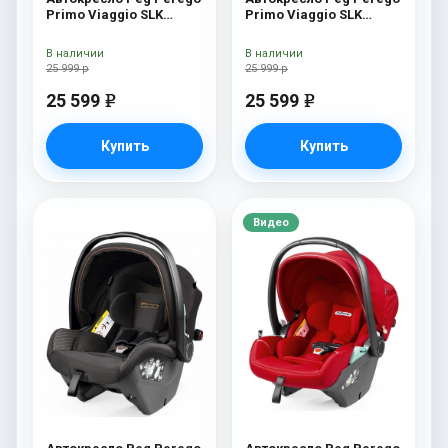
Primo Viaggio SLK
Primo Viaggio SLK
Mercury
Astral
В наличии
В наличии
25 999 р
25 999 р
25 599
25 599
e
e
Купить
Купить
Видео