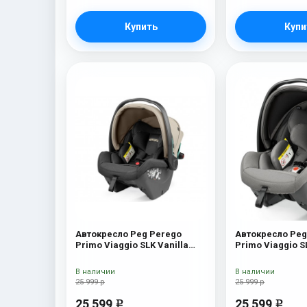
Купить
Купи
Автокресло Peg Perego
Автокресло Peg
Primo Viaggio SLK Vanilla
Primo Viaggio 
Blend
В наличии
В наличии
25 999 р
25 999 р
25 599
25 599
e
e