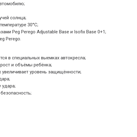
автомобилю;
учей солнца;
температуре 30°С;
и Peg Perego Adjustable Base и Isofix Base 0+1;
eg Perego.
ся в специальных выемках автокресла;
 рост и объёмы ребёнка;
 увеличивает уровень защищённости;
дара;
 удара;
 безопасность;