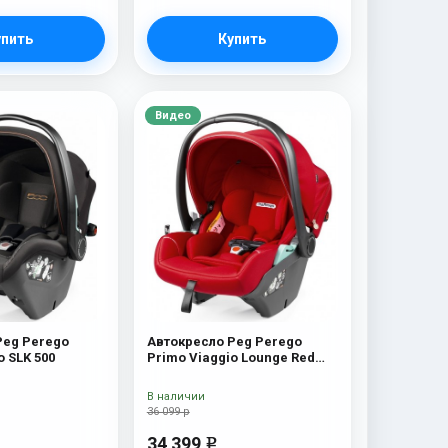
упить
Купить
Видео
Peg Perego
Автокресло Peg Perego
o SLK 500
Primo Viaggio Lounge Red
Shine
В наличии
36 099 р
34 399
e