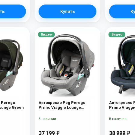
ть
Купить
К
Видео
Видео
 Perego
Автокресло Peg Perego
Автокресло 
Lounge Green
Primo Viaggio Lounge
Primo Viaggi
Mercury
New
В наличии
В наличии
37 199
38 999
e
e