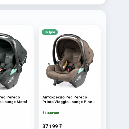
Видео
Peg Perego
Автокресло Peg Perego
o Lounge Metal
Primo Viaggio Lounge Pine
Bark
В наличии
37 199
e