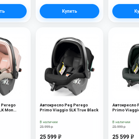
ть
Купить
К
 Perego
Автокресло Peg Perego
Автокресло 
SLK Mon
Primo Viaggio SLK True Black
Primo Viaggi
В наличии
В наличии
25 999 р
25 999 р
25 599
25 599
e
e