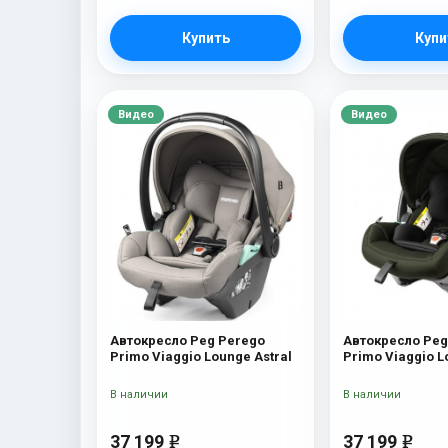
Купить
Купи
Видео
Видео
Автокресло Peg Perego
Автокресло Peg
Primo Viaggio Lounge Astral
Primo Viaggio 
В наличии
В наличии
37 199
37 199
e
e