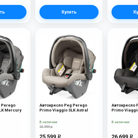
ть
Купить
К
 Perego
Автокресло Peg Perego
Автокресло 
SLK Mercury
Primo Viaggio SLK Astral
Primo Viaggi
В наличии
В наличии
25 999 р
25 599
26 699
e
e