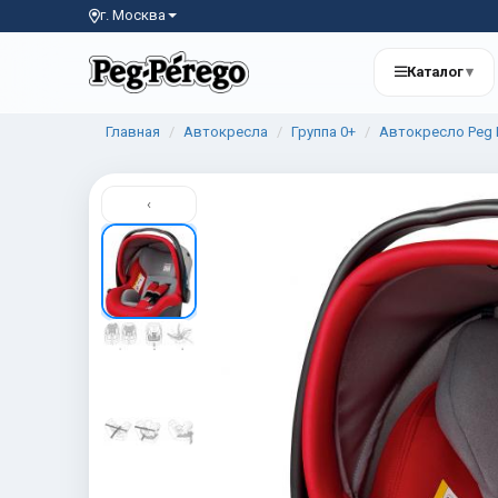
г. Москва
Каталог
▾
Главная
Автокресла
Группа 0+
Автокресло Peg Pe
‹