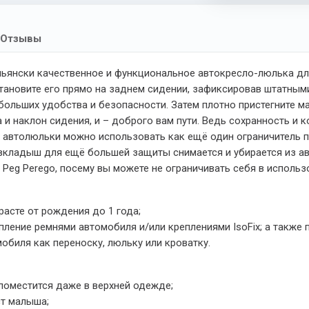
Отзывы
льянски качественное и функциональное автокресло-люлька дл
тановите его прямо на заднем сидении, зафиксировав штатными 
больших удобства и безопасности. Затем плотно пристегните 
 и наклон сидения, и – доброго вам пути. Ведь сохранность и
ку автолюльки можно использовать как ещё один ограничитель п
 вкладыш для ещё большей защиты снимается и убирается из ав
Peg Perego, посему вы можете не ограничивать себя в использ
асте от рождения до 1 года;
ление ремнями автомобиля и/или креплениями IsoFix; а также
биля как переноску, люльку или кроватку.
поместится даже в верхней одежде;
ст малыша;