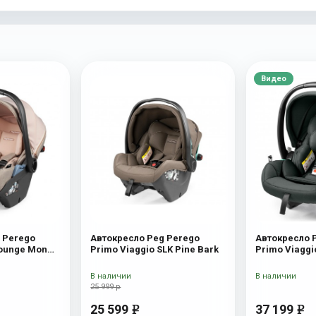
Видео
 Perego
Автокресло Peg Perego
Автокресло 
Lounge Mon
Primo Viaggio SLK Pine Bark
Primo Viaggi
В наличии
В наличии
25 999 р
25 599
37 199
e
e