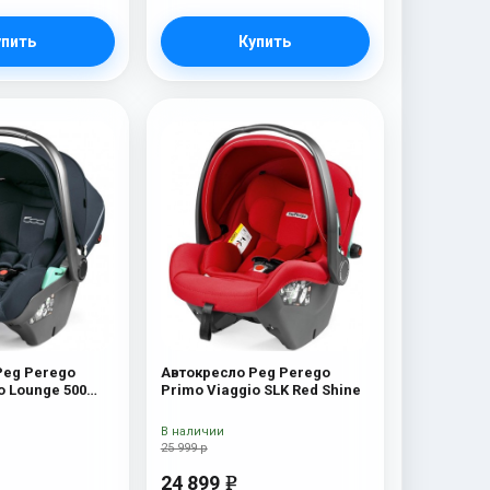
упить
Купить
Peg Perego
Автокресло Peg Perego
o Lounge 500
Primo Viaggio SLK Red Shine
В наличии
25 999 р
24 899
e