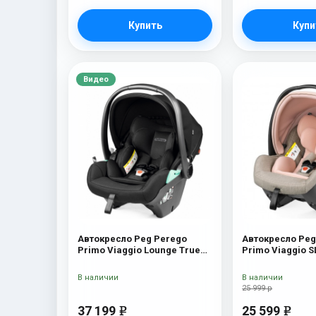
Купить
Купи
Видео
Автокресло Peg Perego
Автокресло Peg
Primo Viaggio Lounge True
Primo Viaggio 
Black
Amour
В наличии
В наличии
25 999 р
37 199
25 599
e
e