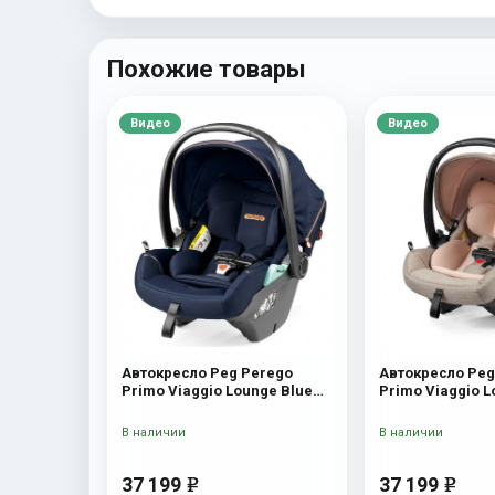
Похожие товары
Видео
Видео
Автокресло Peg Perego
Автокресло Peg
Primo Viaggio Lounge Blue
Primo Viaggio 
Shine
Amour
В наличии
В наличии
37 199
37 199
e
e