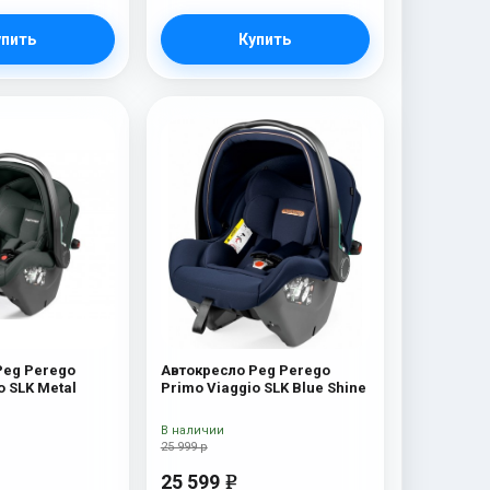
упить
Купить
Peg Perego
Автокресло Peg Perego
o SLK Metal
Primo Viaggio SLK Blue Shine
В наличии
25 999 р
25 599
e