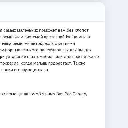
я самых маленьких поможет вам без хлопот
ремнями и системой креплений IsoFix, или на
малыша ремнями автокресла с мягкими
 комфорт маленького пассажира так важны для
ри установке в автомобиле или для переноски её
токресла, когда малыш подрастает. Также
овании его функционала.
 при помощи автомобильных баз Peg Perego;