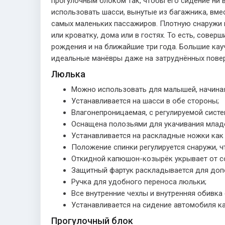
прогулочным блоком так, чтобы его сидение ни 
использовать шасси, вынутые из багажника, вме
самых маленьких пассажиров. Плотную снаружи и
или кроватку, дома или в гостях. То есть, сове
рождения и на ближайшие три года. Большие ка
идеальные манёвры даже на затруднённых поверх
Люлька
Можно использовать для малышей, начиная 
Устанавливается на шасси в обе стороны;
Влагонепроницаемая, с регулируемой систе
Оснащена полозьями для укачивания млад
Устанавливается на раскладные ножки как 
Положение спинки регулируется снаружи, 
Откидной капюшон-козырёк укрывает от со
Защитный фартук раскладывается для допо
Ручка для удобного переноса люльки;
Все внутренние чехлы и внутренняя обивка 
Устанавливается на сидение автомобиля к
Прогулочный блок