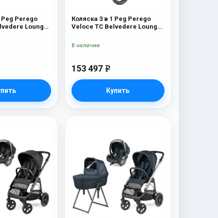
1 Peg Perego
Коляска 3 в 1 Peg Perego
lvedere Lounge
Veloce TC Belvedere Lounge
Mercury
В наличии
153 497
e
упить
Купить