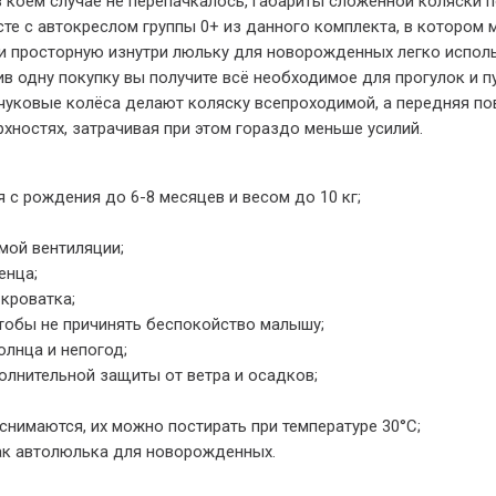
в коем случае не перепачкалось, габариты сложенной коляски п
сте с автокреслом группы 0+ из данного комплекта, в котором
 просторную изнутри люльку для новорожденных легко использ
ршив одну покупку вы получите всё необходимое для прогулок и
учуковые колёса делают коляску всепроходимой, а передняя п
ностях, затрачивая при этом гораздо меньше усилий.
с рождения до 6-8 месяцев и весом до 10 кг;
мой вентиляции;
енца;
кроватка;
чтобы не причинять беспокойство малышу;
лнца и непогод;
лнительной защиты от ветра и осадков;
снимаются, их можно постирать при температуре 30°С;
ак автолюлька для новорожденных.