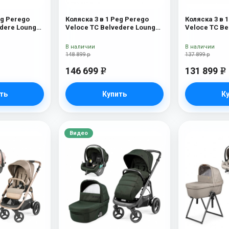
eg Perego
Коляска 3 в 1 Peg Perego
Коляска 3 в 
edere Lounge
Veloce TC Belvedere Lounge
Veloce TC Be
Mon Amour New
Blue Shine
В наличии
В наличии
148 899 р
137 899 р
146 699
131 899
e
e
ть
Купить
К
Видео