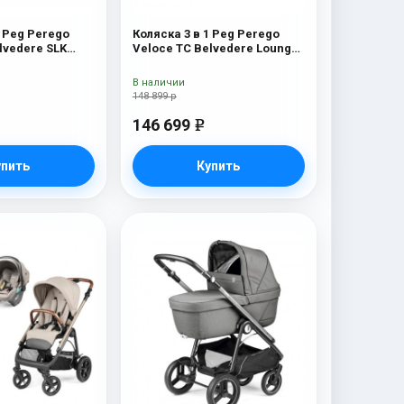
1 Peg Perego
Коляска 3 в 1 Peg Perego
lvedere SLK
Veloce TC Belvedere Lounge
Pine Bark New
В наличии
148 899 р
146 699
e
упить
Купить