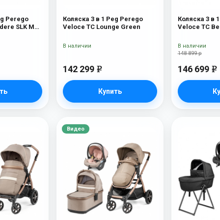
eg Perego
Коляска 3 в 1 Peg Perego
Коляска 3 в 
edere SLK Mon
Veloce TC Lounge Green
Veloce TC Be
Astral New
В наличии
В наличии
148 899 р
142 299
146 699
e
e
ть
Купить
К
Видео