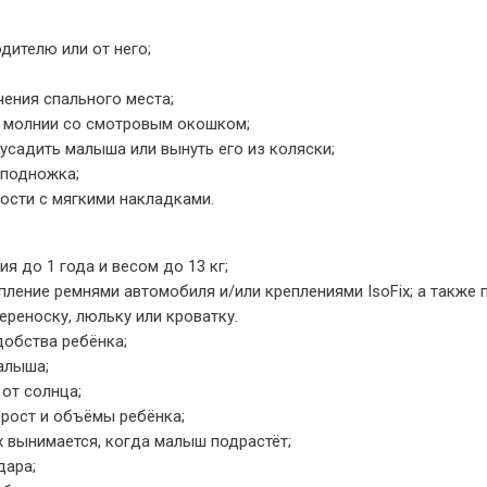
дителю или от него;
ения спального места;
 молнии со смотровым окошком;
усадить малыша или вынуть его из коляски;
 подножка;
ости с мягкими накладками.
я до 1 года и весом до 13 кг;
ление ремнями автомобиля и/или креплениями IsoFix; а также
реноску, люльку или кроватку.
добства ребёнка;
алыша;
от солнца;
 рост и объёмы ребёнка;
вынимается, когда малыш подрастёт;
дара;