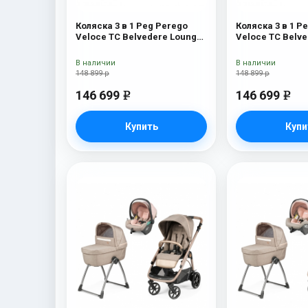
Коляска 3 в 1 Peg Perego
Коляска 3 в 1 P
Veloce TC Belvedere Lounge
Veloce TC Belv
Blue Shine New
Metal New
В наличии
В наличии
148 899 р
148 899 р
146 699
146 699
e
e
Купить
Купи