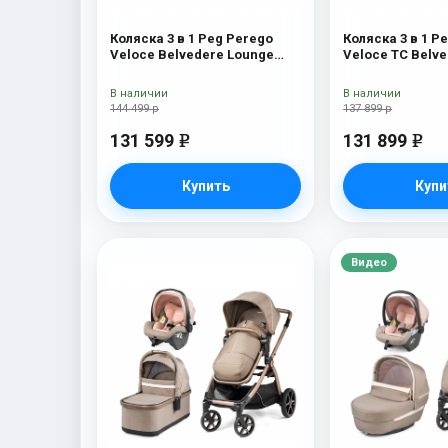
Коляска 3 в 1 Peg Perego
Коляска 3 в 1 P
Veloce Belvedere Lounge
Veloce TC Belv
Mon Amour
Amour
В наличии
В наличии
144 499 р
137 899 р
131 599
131 899
e
e
Купить
Купи
Видео