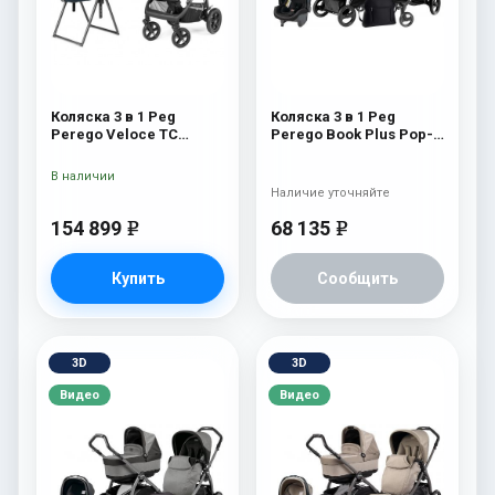
Коляска 3 в 1 Peg
Коляска 3 в 1 Peg
Perego Veloce TC
Perego Book Plus Pop-
Belvedere Lounge 500
Up Modular System
New
(прогулочный блок
В наличии
Pop-Up Completo) Onyx
Наличие уточняйте
154 899
68 135
e
e
Купить
Сообщить
3D
3D
Видео
Видео