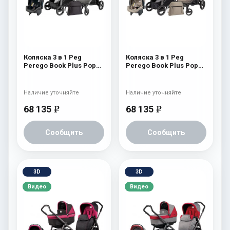
Коляска 3 в 1 Peg
Коляска 3 в 1 Peg
Perego Book Plus Pop
Perego Book Plus Pop
Up Set Modular
Up Set Modular
(прогулочный блок
(прогулочный блок
Pop-Up Completo)
Pop-Up Completo)
Наличие уточняйте
Наличие уточняйте
Atmosphere
Cream
68 135
68 135
e
e
Сообщить
Сообщить
3D
3D
Видео
Видео