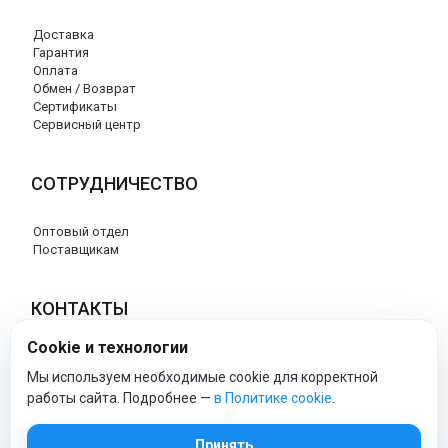
Доставка
Гарантия
Оплата
Обмен / Возврат
Сертификаты
Сервисный центр
СОТРУДНИЧЕСТВО
Оптовый отдел
Поставщикам
КОНТАКТЫ
Cookie и технологии
8 (800) 707-17-56
info@peg-perego-market.ru
Мы используем необходимые cookie для корректной
работы сайта. Подробнее —
в Политике cookie
.
peg-perego-market - Официальный сайт
Принять