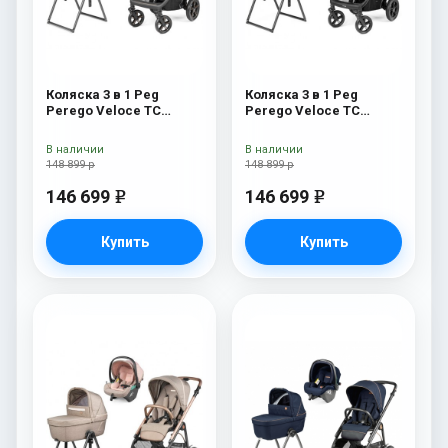
Коляска 3 в 1 Peg
Коляска 3 в 1 Peg
Perego Veloce TC
Perego Veloce TC
Belvedere Lounge Blue
Belvedere Lounge Metal
Shine New
New
В наличии
В наличии
148 899 р
148 899 р
146 699
146 699
e
e
Купить
Купить