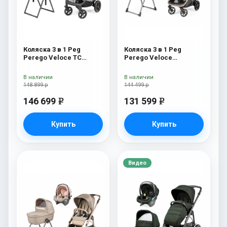
Коляска 3 в 1 Peg
Коляска 3 в 1 Peg
Perego Veloce TC
Perego Veloce
Belvedere Lounge Pine
Belvedere Lounge Mon
Bark New
Amour
В наличии
В наличии
148 899 р
144 499 р
146 699
131 599
e
e
Купить
Купить
Видео