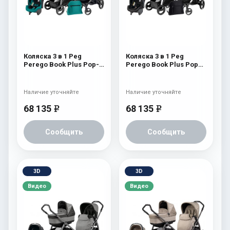
Коляска 3 в 1 Peg
Коляска 3 в 1 Peg
Perego Book Plus Pop-
Perego Book Plus Pop
Up Modular System
Up Set Modular
(прогулочный блок
(прогулочный блок
Pop-Up Completo)
Pop-Up Completo) Onyx
Наличие уточняйте
Наличие уточняйте
Aquamarine
68 135
68 135
e
e
Сообщить
Сообщить
3D
3D
Видео
Видео