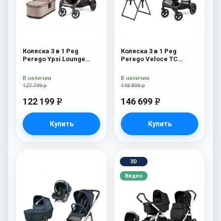
Коляска 3 в 1 Peg
Коляска 3 в 1 Peg
Perego Ypsi Lounge
Perego Veloce TC
Modular Mon Amour
Belvedere Lounge True
Black New
В наличии
В наличии
127 799 р
148 899 р
122 199
146 699
e
e
Купить
Купить
3D
Видео