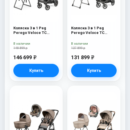
Коляска 3 в 1 Peg
Коляска 3 в 1 Peg
Perego Veloce TC
Perego Veloce TC
Belvedere Lounge Mon
Belvedere SLK Blue
Amour New
Shine
В наличии
В наличии
148 899 р
137 899 р
146 699
131 899
e
e
Купить
Купить