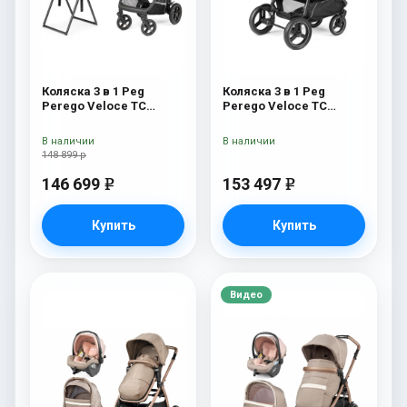
Коляска 3 в 1 Peg
Коляска 3 в 1 Peg
Perego Veloce TC
Perego Veloce TC
Belvedere Lounge Astral
Belvedere Lounge
New
Mercury
В наличии
В наличии
148 899 р
146 699
153 497
e
e
Купить
Купить
Видео