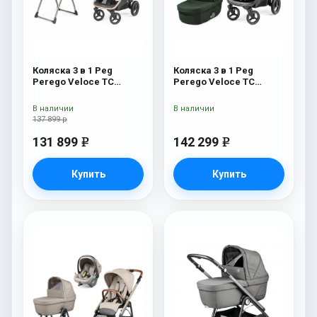
Коляска 3 в 1 Peg
Коляска 3 в 1 Peg
Perego Veloce TC
Perego Veloce TC
Belvedere SLK Mon
Lounge Green
Amour
В наличии
В наличии
137 899 р
131 899
142 299
e
e
Купить
Купить