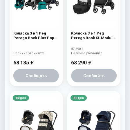
Коляска 3 в 1 Peg
Коляска 3 в 1 Peg
Perego Book Plus Pop
Perego Book SL Modular
Up Set Modular
Black Shine
(прогулочный блок
87 590 р
Pop-Up Completo)
Наличие уточняйте
Наличие уточняйте
Aquamarine
68 135
68 290
e
e
Сообщить
Сообщить
Видео
Видео