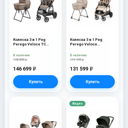
Коляска 3 в 1 Peg
Коляска 3 в 1 Peg
Perego Veloce TC
Perego Veloce
Belvedere Lounge Pine
Belvedere Lounge Mon
Bark New
Amour
В наличии
В наличии
148 899 р
144 499 р
146 699
131 599
e
e
Купить
Купить
Видео