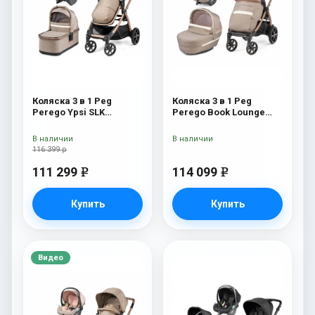
Коляска 3 в 1 Peg
Коляска 3 в 1 Peg
Perego Ypsi SLK
Perego Book Lounge
Modular Mon Amour
Modular Mon Amour
В наличии
В наличии
116 399 р
111 299
114 099
e
e
Купить
Купить
Видео