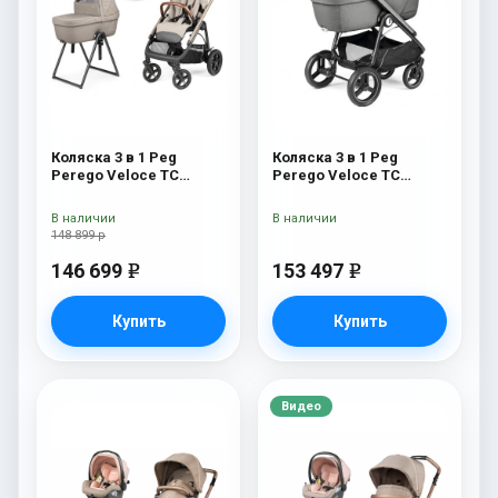
Коляска 3 в 1 Peg
Коляска 3 в 1 Peg
Perego Veloce TC
Perego Veloce TC
Belvedere Lounge Astral
Belvedere Lounge
New
Mercury
В наличии
В наличии
148 899 р
146 699
153 497
e
e
Купить
Купить
Видео