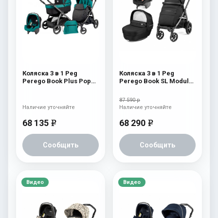
Коляска 3 в 1 Peg
Коляска 3 в 1 Peg
Perego Book Plus Pop
Perego Book SL Modular
Up Set Modular
Black Shine
(прогулочный блок
87 590 р
Pop-Up Completo)
Наличие уточняйте
Наличие уточняйте
Aquamarine
68 135
68 290
e
e
Сообщить
Сообщить
Видео
Видео