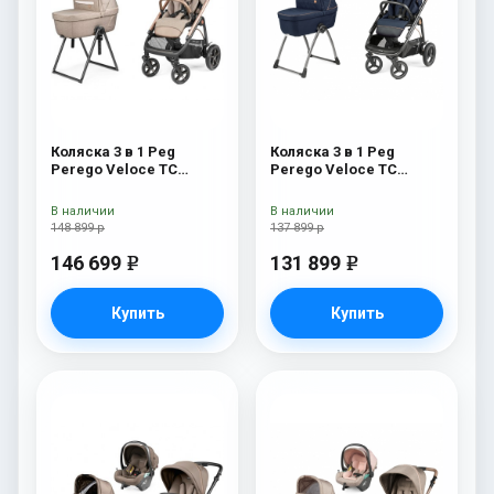
Коляска 3 в 1 Peg
Коляска 3 в 1 Peg
Perego Veloce TC
Perego Veloce TC
Belvedere Lounge Mon
Belvedere SLK Blue
Amour New
Shine
В наличии
В наличии
148 899 р
137 899 р
146 699
131 899
e
e
Купить
Купить