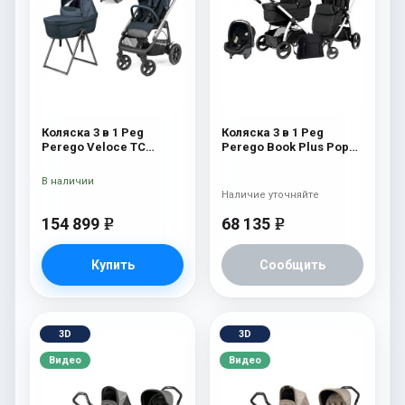
Коляска 3 в 1 Peg
Коляска 3 в 1 Peg
Perego Veloce TC
Perego Book Plus Pop
Belvedere Lounge 500
Up Set Modular
New
(прогулочный блок
В наличии
Pop-Up Completo) Onyx
Наличие уточняйте
154 899
68 135
e
e
Купить
Сообщить
3D
3D
Видео
Видео