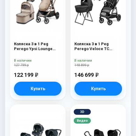
Коляска 3 в 1 Peg
Коляска 3 в 1 Peg
Perego Ypsi Lounge
Perego Veloce TC
Modular Mon Amour
Belvedere Lounge True
Black New
В наличии
В наличии
127 799 р
148 899 р
122 199
146 699
e
e
Купить
Купить
3D
Видео