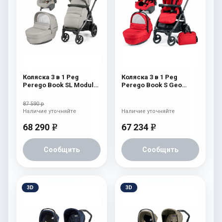
Коляска 3 в 1 Peg
Коляска 3 в 1 Peg
Perego Book SL Modular
Perego Book S Geo
Moonstone
Modular (шасси
White/Black) Geo Red
87 590 р
Наличие уточняйте
Наличие уточняйте
68 290
67 234
e
e
Сообщить
Сообщить
3D
3D