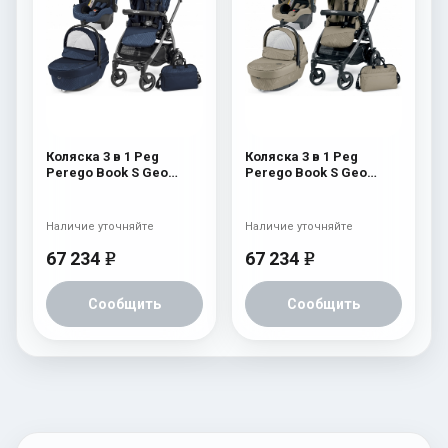
Коляска 3 в 1 Peg
Коляска 3 в 1 Peg
Perego Book S Geo
Perego Book S Geo
Modular (шасси
Modular (шасси
White/Black) Geo Navy
White/Black) Geo Beige
Наличие уточняйте
Наличие уточняйте
67 234
67 234
e
e
Сообщить
Сообщить