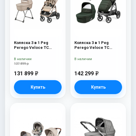
Коляска 3 в 1 Peg
Коляска 3 в 1 Peg
Perego Veloce TC
Perego Veloce TC
Belvedere SLK Mon
Lounge Green
Amour
В наличии
В наличии
137 899 р
131 899
142 299
e
e
Купить
Купить