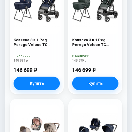
Коляска 3 в 1 Peg
Коляска 3 в 1 Peg
Perego Veloce TC
Perego Veloce TC
Belvedere Lounge Blue
Belvedere Lounge Metal
Shine New
New
В наличии
В наличии
148 899 р
148 899 р
146 699
146 699
e
e
Купить
Купить