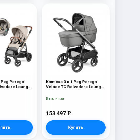
1 Peg Perego
Коляска 3 в 1 Peg Perego
lvedere Lounge
Veloce TC Belvedere Lounge
Mercury
В наличии
153 497
e
упить
Купить