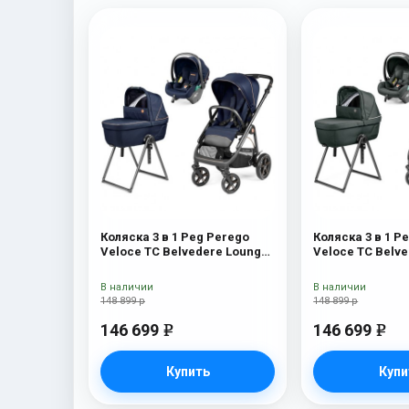
Коляска 3 в 1 Peg Perego
Коляска 3 в 1 P
Veloce TC Belvedere Lounge
Veloce TC Belv
Blue Shine New
Metal New
В наличии
В наличии
148 899 р
148 899 р
146 699
146 699
e
e
Купить
Купи