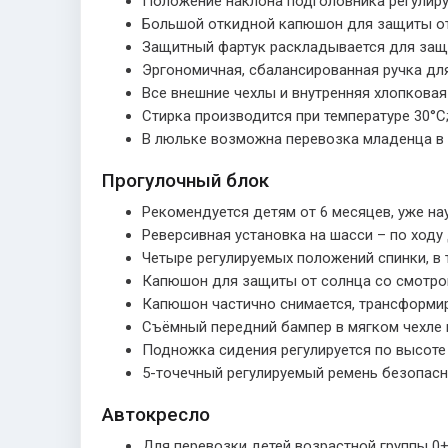
Положение наклона подголовника регулиру
Большой откидной капюшон для защиты от 
Защитный фартук раскладывается для защи
Эргономичная, сбалансированная ручка дл
Все внешние чехлы и внутренняя хлопкова
Стирка производится при температуре 30°С
В люльке возможна перевозка младенца в а
Прогулочный блок
Рекомендуется детям от 6 месяцев, уже на
Реверсивная установка на шасси – по ходу 
Четыре регулируемых положений спинки, в 
Капюшон для защиты от солнца со смотро
Капюшон частично снимается, трансформир
Съёмный передний бампер в мягком чехле 
Подножка сидения регулируется по высоте 
5-точечный регулируемый ремень безопасн
Автокресло
Для перевозки детей возрастной группы 0+ 