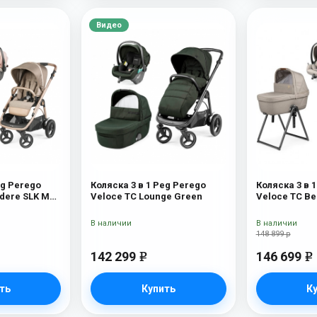
Видео
eg Perego
Коляска 3 в 1 Peg Perego
Коляска 3 в 
edere SLK Mon
Veloce TC Lounge Green
Veloce TC Be
Astral New
В наличии
В наличии
148 899 р
142 299
146 699
e
e
ть
Купить
К