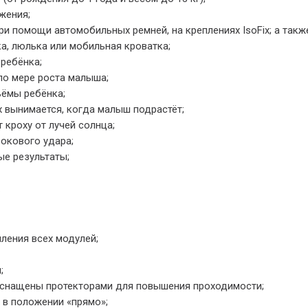
жения;
ри помощи автомобильных ремней, на креплениях IsoFix; а так
а, люлька или мобильная кроватка;
ребёнка;
по мере роста малыша;
ъёмы ребёнка;
вынимается, когда малыш подрастёт;
кроху от лучей солнца;
окового удара;
ые результаты;
.
ления всех модулей;
;
снащены протекторами для повышения проходимости;
 в положении «прямо»;