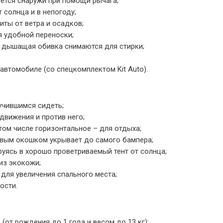
ется снаружи при помощи рычага;
солнца и в непогоду;
ты от ветра и осадков;
я удобной переноски;
я дышащая обивка снимаются для стирки;
;
втомобиле (со спецкомплектом Kit Auto).
учившимся сидеть;
движения и против него;
том числе горизонтальное – для отдыха;
вым окошком укрывает до самого бампера;
уясь в хорошо проветриваемый тент от солнца;
из экокожи;
для увеличения спального места;
ости.
(от рождения до 1 года и весом до 13 кг);