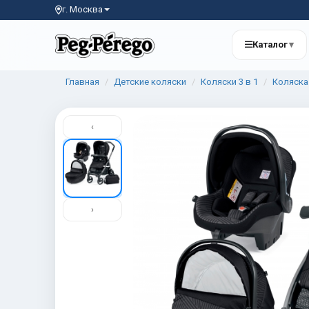
г. Москва
Каталог
▾
Главная
Детские коляски
Коляски 3 в 1
Коляска 
‹
›