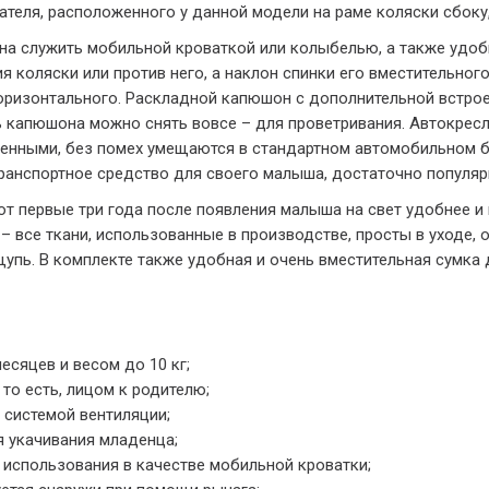
еля, расположенного у данной модели на раме коляски сбоку, ч
бна служить мобильной кроваткой или колыбелью, а также удо
я коляски или против него, а наклон спинки его вместительног
оризонтального. Раскладной капюшон с дополнительной встрое
ть капюшона можно снять вовсе – для проветривания. Автокресл
женными, без помех умещаются в стандартном автомобильном ба
ранспортное средство для своего малыша, достаточно популяр
 первые три года после появления малыша на свет удобнее и 
на – все ткани, использованные в производстве, просты в уход
 ощупь. В комплекте также удобная и очень вместительная сумк
есяцев и весом до 10 кг;
то есть, лицом к родителю;
 системой вентиляции;
 укачивания младенца;
 использования в качестве мобильной кроватки;