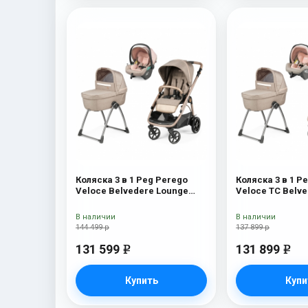
Коляска 3 в 1 Peg Perego
Коляска 3 в 1 P
Veloce Belvedere Lounge
Veloce TC Belv
Mon Amour
Amour
В наличии
В наличии
144 499 р
137 899 р
131 599
131 899
e
e
Купить
Купи