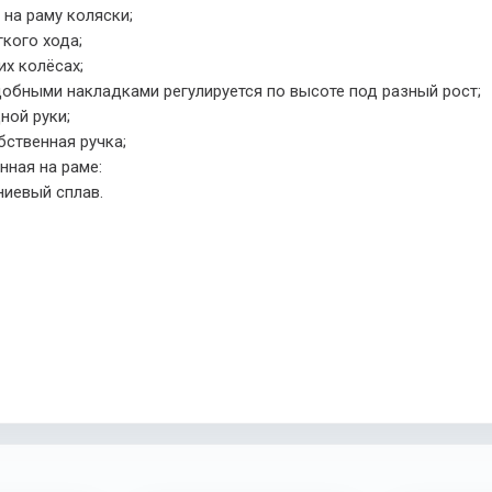
на раму коляски;
кого хода;
х колёсах;
добными накладками регулируется по высоте под разный рост;
ной руки;
бственная ручка;
нная на раме:
ниевый сплав.