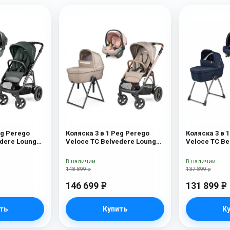
eg Perego
Коляска 3 в 1 Peg Perego
Коляска 3 в 
edere Lounge
Veloce TC Belvedere Lounge
Veloce TC Be
Mon Amour New
Blue Shine
В наличии
В наличии
148 899 р
137 899 р
146 699
131 899
e
e
ть
Купить
К