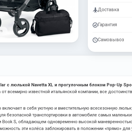
Доставка
Гарантия
/ 1
Самовывоз
lar с люлькой Navetta XL и прогулочным блоком Pop-Up Spor
а от всемирно известной итальянской компании, все достоинст
 включает в себя уютную и вместительную всесезонную люльку
для безопасной транспортировки в автомобиле самых маленьки
и Book S, обладающем одновременно высокой маневренностью
зможность эти колёса заблокировать в положении «прямо» для