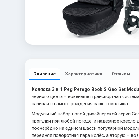
1 
Описание
Характеристики
Отзывы
Коляска 3 в 1 Peg Perego Book S Geo Set Modu
чёрного цвета – новенькая транспортная систем
начиная с самого рождения вашего малыша.
Модульный набор новой дизайнерской серии Geo
прогулки при любой погоде, и надёжное кресло 
поочерёдно на едином шасси популярной модел
передняя поворотная пара колёс, а вторую – во