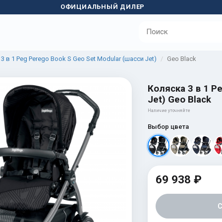
ОФИЦИАЛЬНЫЙ ДИЛЕР
3 в 1 Peg Perego Book S Geo Set Modular (шасси Jet)
Geo Black
Коляска 3 в 1 P
Jet) Geo Black
Наличие уточняйте
Выбор цвета
69 938 ₽