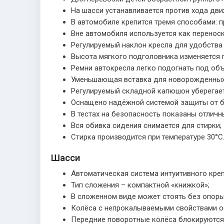
На шасси устанавливается против хода дви
В автомобиле крепится тремя способами: п
Вне автомобиля используется как переноск
Регулируемый наклон кресла для удобства 
Высота мягкого подголовника изменяется 
Ремни автокресла легко подогнать под об
Уменьшающая вставка для новорожденных 
Регулируемый складной капюшон уберегает 
Оснащено надёжной системой защиты от б
В тестах на безопасность показаны отличн
Вся обивка сидения снимается для стирки;
Стирка производится при температуре 30°С
Шасси
Автоматическая система интуитивного креп
Тип сложения – компактной «книжкой»;
В сложенном виде может стоять без опоры
Колёса с непрокалываемыми свойствами о
Передние поворотные колёса блокируются