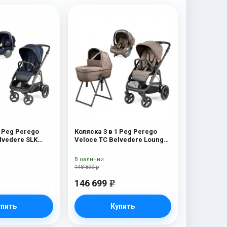
1 Peg Perego
Коляска 3 в 1 Peg Perego
lvedere SLK
Veloce TC Belvedere Lounge
Pine Bark New
В наличии
148 899 р
146 699
e
упить
Купить