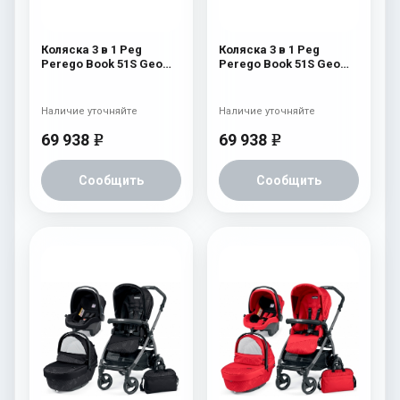
Коляска 3 в 1 Peg
Коляска 3 в 1 Peg
Perego Book 51S Geo
Perego Book 51S Geo
Set Modular (шасси
Set Modular (шасси
White/Black) Geo Navy
White/Black) Geo Beige
Наличие уточняйте
Наличие уточняйте
69 938
69 938
e
e
Сообщить
Сообщить