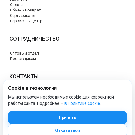
Оплата
Обмен / Возврат
Сертификаты
Сервисный центр
СОТРУДНИЧЕСТВО
Оптовый отдел
Поставщикам
КОНТАКТЫ
Cookie и технологии
8 (800) 707-17-56
info@peg-perego-market.ru
Мы используем необходимые cookie для корректной
работы сайта. Подробнее —
в Политике cookie
.
peg-perego-market - Официальный сайт
Принять
Отказаться
© 2026 Официальный сайт Peg Perego