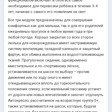
функционалом включает в себя всё самое
необходимое для перевозки ребёнка в течение 3-4
лет, начиная с самого его появления на свет.
Все три модуля предназначены для совершения
комфортных как для малыша, так и для его родителей
ежедневных прогулок в любое время года и при
любой погоде. Хорошо закрытая со всех сторон
люлька для новорожденных имеет настраиваемую
систему вентиляции, складной капюшон и защитный
фартук, вся обивка выполнена из водоотталкивающих
тканей. Прогулочное сидение, одновременно
вместительное и по-спортивному лёгкое,
устанавливается на шасси по выбору – против
движения или по ходу оного и имеет
откидывающуюся вплоть до горизонтального
положения спинку, если маленький пассажир устанет
от дороги или новых впечатлений и захочет отдохнуть.
Автокресло, рассчитанное на возрастную группу 0+,
также устанавливается на шасси, которые, будучи
сложенными, без помех умещаются в стандартном