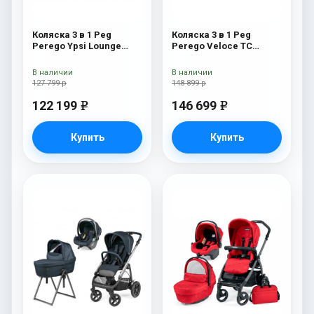
Коляска 3 в 1 Peg
Коляска 3 в 1 Peg
Perego Ypsi Lounge
Perego Veloce TC
Modular Mon Amour
Belvedere Lounge True
Black New
В наличии
В наличии
127 799 р
148 899 р
122 199
146 699
e
e
Купить
Купить