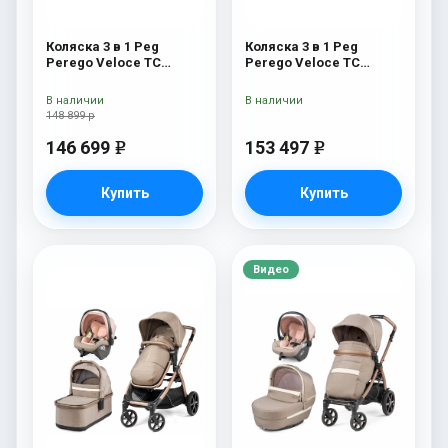
Коляска 3 в 1 Peg
Коляска 3 в 1 Peg
Perego Veloce TC
Perego Veloce TC
Belvedere Lounge Astral
Belvedere Lounge
New
Mercury
В наличии
В наличии
148 899 р
146 699
153 497
e
e
Купить
Купить
Видео