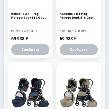
Коляска 3 в 1 Peg
Коляска 3 в 1 Peg
Perego Book 51S Geo
Perego Book 51S Geo
Set Modular (шасси
Set Modular (шасси Jet)
White/Black) Geo Black
Geo Red
Наличие уточняйте
Наличие уточняйте
69 938
69 938
e
e
Сообщить
Сообщить