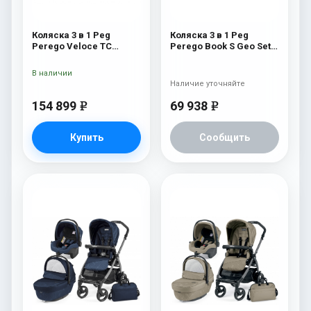
Коляска 3 в 1 Peg
Коляска 3 в 1 Peg
Perego Veloce TC
Perego Book S Geo Set
Belvedere Lounge 500
Modular (шасси Jet)
New
Geo Red
В наличии
Наличие уточняйте
154 899
69 938
e
e
Купить
Сообщить