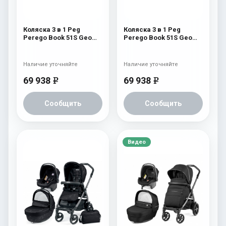
Коляска 3 в 1 Peg
Коляска 3 в 1 Peg
Perego Book 51S Geo
Perego Book 51S Geo
Set Modular (шасси Jet)
Set Modular (шасси Jet)
Geo Navy
Geo Beige
Наличие уточняйте
Наличие уточняйте
69 938
69 938
e
e
Сообщить
Сообщить
Видео