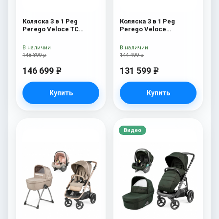
Коляска 3 в 1 Peg
Коляска 3 в 1 Peg
Perego Veloce TC
Perego Veloce
Belvedere Lounge Pine
Belvedere Lounge Mon
Bark New
Amour
В наличии
В наличии
148 899 р
144 499 р
146 699
131 599
e
e
Купить
Купить
Видео