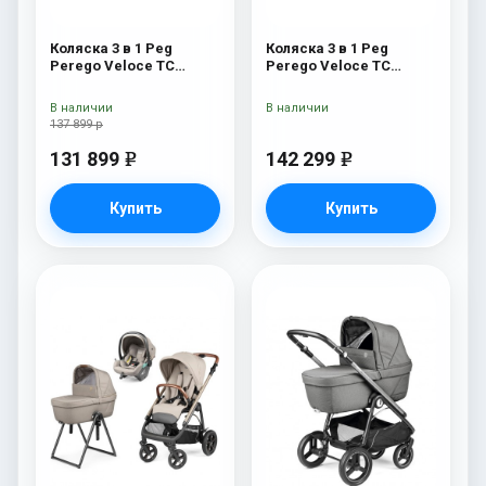
Коляска 3 в 1 Peg
Коляска 3 в 1 Peg
Perego Veloce TC
Perego Veloce TC
Belvedere SLK Mon
Lounge Green
Amour
В наличии
В наличии
137 899 р
131 899
142 299
e
e
Купить
Купить