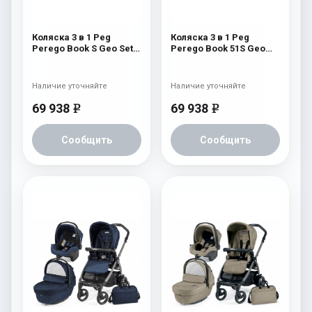
Коляска 3 в 1 Peg
Коляска 3 в 1 Peg
Perego Book S Geo Set
Perego Book 51S Geo
Modular (шасси Jet)
Set Modular (шасси
Geo Black
White/Black) Geo Red
Наличие уточняйте
Наличие уточняйте
69 938
69 938
e
e
Сообщить
Сообщить