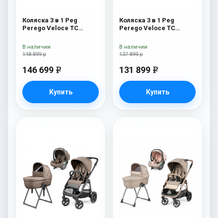
Коляска 3 в 1 Peg
Коляска 3 в 1 Peg
Perego Veloce TC
Perego Veloce TC
Belvedere Lounge Mon
Belvedere SLK Blue
Amour New
Shine
В наличии
В наличии
148 899 р
137 899 р
146 699
131 899
e
e
Купить
Купить