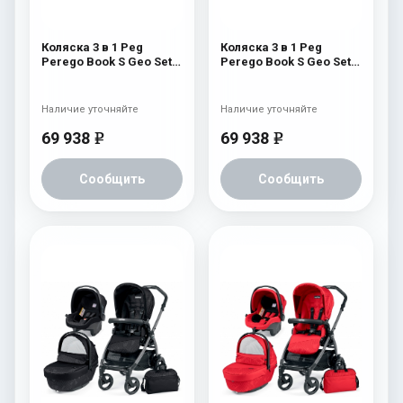
Коляска 3 в 1 Peg
Коляска 3 в 1 Peg
Perego Book S Geo Set
Perego Book S Geo Set
Modular (шасси Jet)
Modular (шасси Jet)
Geo Navy
Geo Beige
Наличие уточняйте
Наличие уточняйте
69 938
69 938
e
e
Сообщить
Сообщить