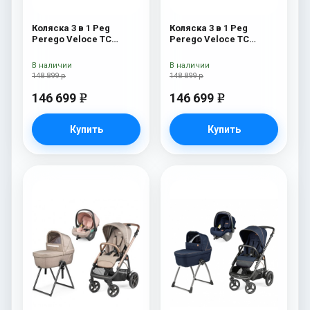
Коляска 3 в 1 Peg
Коляска 3 в 1 Peg
Perego Veloce TC
Perego Veloce TC
Belvedere Lounge Blue
Belvedere Lounge Metal
Shine New
New
В наличии
В наличии
148 899 р
148 899 р
146 699
146 699
e
e
Купить
Купить