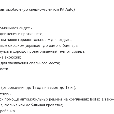
;
втомобиле (со спецкомплектом Kit Auto).
учившимся сидеть;
движения и против него;
том числе горизонтальное – для отдыха;
вым окошком укрывает до самого бампера;
уясь в хорошо проветриваемый тент от солнца;
из экокожи;
для увеличения спального места;
ости.
(от рождения до 1 года и весом до 13 кг);
жения;
ри помощи автомобильных ремней, на креплениях IsoFix; а так
а, люлька или мобильная кроватка;
ребёнка;