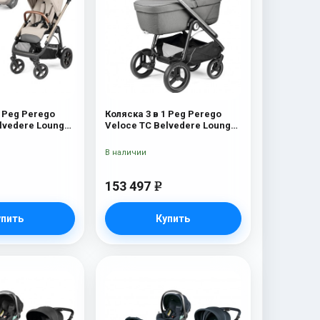
1 Peg Perego
Коляска 3 в 1 Peg Perego
lvedere Lounge
Veloce TC Belvedere Lounge
Mercury
В наличии
153 497
e
упить
Купить