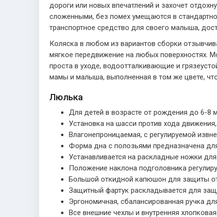
дороги или новых впечатлений и захочет отдохну
сложенными, без помех умещаются в стандартно
транспортное средство для своего малыша, дос
Коляска в любом из вариантов сборки отзывчива
мягкое передвижение на любых поверхностях. М
проста в уходе, водоотталкивающие и грязеустой
мамы и малыша, выполненная в том же цвете, что
Люлька
Для детей в возрасте от рождения до 6-8 м
Установка на шасси против хода движения, 
Влагонепроницаемая, с регулируемой извне
Форма дна с полозьями предназначена для
Устанавливается на раскладные ножки для
Положение наклона подголовника регулиру
Большой откидной капюшон для защиты от 
Защитный фартук раскладывается для защи
Эргономичная, сбалансированная ручка дл
Все внешние чехлы и внутренняя хлопкова