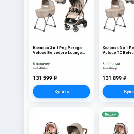
Коляска 3 в 1 Peg Perego
Коляска 3 в 1 P
Veloce Belvedere Lounge
Veloce TC Belv
Mon Amour
Amour
В наличии
В наличии
144 499 р
137 899 р
131 599
131 899
e
e
Купить
Купи
Видео