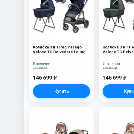
Коляска 3 в 1 Peg Perego
Коляска 3 в 1 P
Veloce TC Belvedere Lounge
Veloce TC Belv
Blue Shine New
Metal New
В наличии
В наличии
148 899 р
148 899 р
146 699
146 699
e
e
Купить
Купи