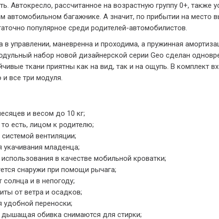
ть. Автокресло, рассчитанное на возрастную группу 0+, также у
м автомобильном багажнике. А значит, по прибытии на место 
таточно популярное среди родителей-автомобилистов.
 в управлении, маневренна и проходима, а пружинная амортиза
одульный набор новой дизайнерской серии Geo сделан одновр
чивые ткани приятны как на вид, так и на ощупь. В комплект 
 и все три модуля.
есяцев и весом до 10 кг;
то есть, лицом к родителю;
 системой вентиляции;
 укачивания младенца;
 использования в качестве мобильной кроватки;
ется снаружи при помощи рычага;
солнца и в непогоду;
ты от ветра и осадков;
я удобной переноски;
я дышащая обивка снимаются для стирки;