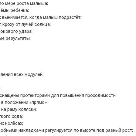
по мере роста малыша;
ъёмы ребёнка;
вынимается, когда малыш подрастёт;
кроху от лучей солнца;
окового удара;
ые результаты;
.
ления всех модулей;
;
снащены протекторами для повышения проходимости;
 в положении «прямо»;
на раму коляски;
кого хода;
х колёсах;
добными накладками регулируется по высоте под разный рост;