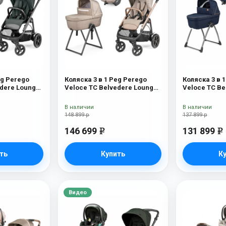
eg Perego
Коляска 3 в 1 Peg Perego
Коляска 3 в 
edere Lounge
Veloce TC Belvedere Lounge
Veloce TC Be
Mon Amour New
Blue Shine
В наличии
В наличии
148 899 р
137 899 р
146 699
131 899
e
e
ть
Купить
К
Видео