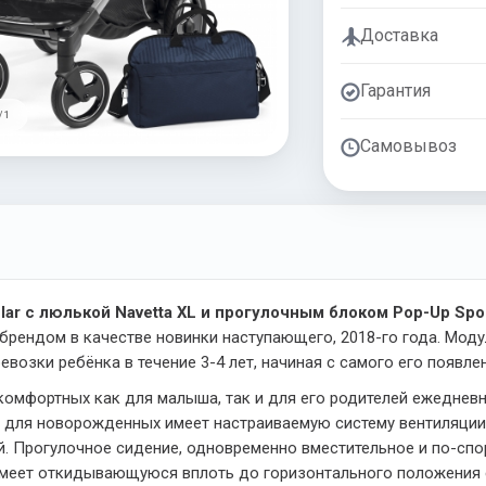
Доставка
Гарантия
/ 1
Самовывоз
lar с люлькой Navetta XL и прогулочным блоком Pop-Up Spor
брендом в качестве новинки наступающего, 2018-го года. Мо
возки ребёнка в течение 3-4 лет, начиная с самого его появлен
омфортных как для малыша, так и для его родителей ежедневн
а для новорожденных имеет настраиваемую систему вентиляции
 Прогулочное сидение, одновременно вместительное и по-спор
имеет откидывающуюся вплоть до горизонтального положения с