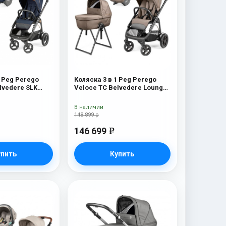
1 Peg Perego
Коляска 3 в 1 Peg Perego
lvedere SLK
Veloce TC Belvedere Lounge
Pine Bark New
В наличии
148 899 р
146 699
e
упить
Купить