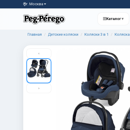
г. Москва
Каталог
▾
Главная
Детские коляски
Коляски 3 в 1
Коляска 
‹
›