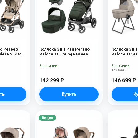
eg Perego
Коляска 3 в 1 Peg Perego
Коляска 3 в 
edere SLK Mon
Veloce TC Lounge Green
Veloce TC Be
Astral New
В наличии
В наличии
148 899 р
142 299
146 699
e
e
ть
Купить
К
Видео