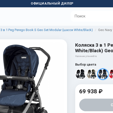
ОФИЦИАЛЬНЫЙ ДИЛЕР
3 в 1 Peg Perego Book S Geo Set Modular (шасси White/Black)
Geo Navy
Коляска 3 в 1 P
White/Black) Geo
Наличие уточняйте
Выбор цвета
69 938 ₽