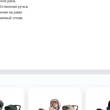
ной руки;
бственная ручка;
нная на раме:
ниевый сплав.