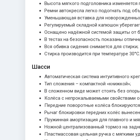
Высота мягкого подголовника изменяется 
Ремни автокресла легко подогнать под об
Уменьшающая вставка для новорожденных 
Регулируемый складной капюшон уберегает 
Оснащено надёжной системой защиты от б
В тестах на безопасность показаны отличн
Вся обивка сидения снимается для стирки;
Стирка производится при температуре 30°С
Шасси
Автоматическая система интуитивного креп
Тип сложения – компактной «книжкой»;
В сложенном виде может стоять без опоры
Колёса с непрокалываемыми свойствами о
Передние поворотные колёса блокируются
Рычаг блокировки передних колёс вынесен 
Пружинная амортизация для плавного и мяг
Ножной централизованный тормоз на задни
Пластмассовая цельная ручка с мягкими у