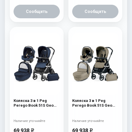
Сообщить
Сообщить
Коляска 3 в 1 Peg
Коляска 3 в 1 Peg
Perego Book 51S Geo
Perego Book 51S Geo
Set Modular (шасси
Set Modular (шасси
White/Black) Geo Navy
White/Black) Geo Beige
Наличие уточняйте
Наличие уточняйте
69 938
69 938
e
e