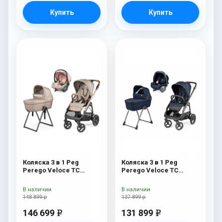
Купить
Купить
Коляска 3 в 1 Peg
Коляска 3 в 1 Peg
Perego Veloce TC
Perego Veloce TC
Belvedere Lounge Mon
Belvedere SLK Blue
Amour New
Shine
В наличии
В наличии
148 899 р
137 899 р
146 699
131 899
e
e