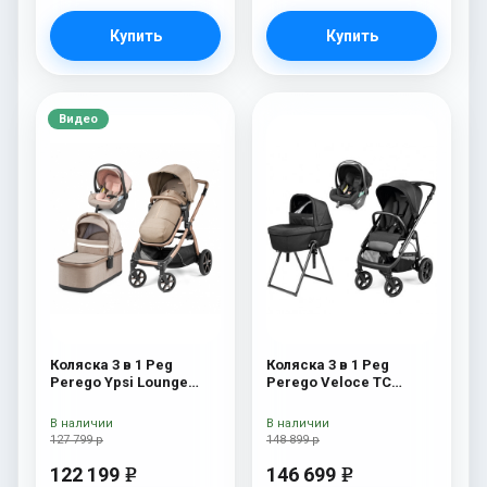
Купить
Купить
Видео
Коляска 3 в 1 Peg
Коляска 3 в 1 Peg
Perego Ypsi Lounge
Perego Veloce TC
Modular Mon Amour
Belvedere Lounge True
Black New
В наличии
В наличии
127 799 р
148 899 р
122 199
146 699
e
e