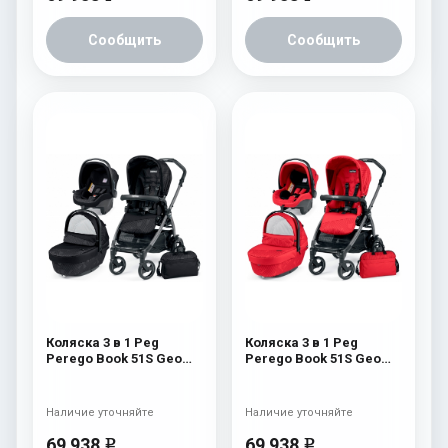
Сообщить
Сообщить
Коляска 3 в 1 Peg
Коляска 3 в 1 Peg
Perego Book 51S Geo
Perego Book 51S Geo
Set Modular (шасси
Set Modular (шасси Jet)
White/Black) Geo Black
Geo Red
Наличие уточняйте
Наличие уточняйте
69 938
69 938
e
e