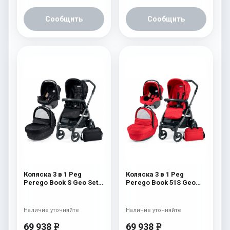
Сообщить
Сообщить
Коляска 3 в 1 Peg
Коляска 3 в 1 Peg
Perego Book S Geo Set
Perego Book 51S Geo
Modular (шасси
Set Modular (шасси
White/Black) Geo Black
White/Black) Geo Red
Наличие уточняйте
Наличие уточняйте
69 938
69 938
e
e