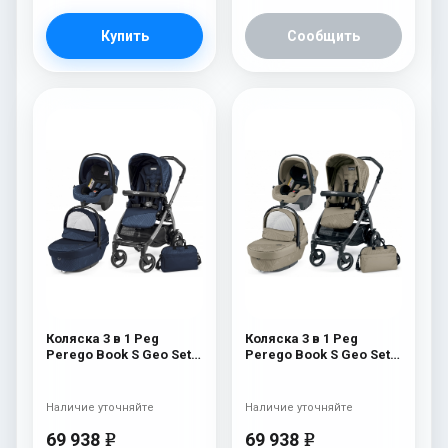
Купить
Сообщить
Коляска 3 в 1 Peg
Коляска 3 в 1 Peg
Perego Book S Geo Set
Perego Book S Geo Set
Modular (шасси
Modular (шасси
White/Black) Geo Navy
White/Black) Geo Beige
Наличие уточняйте
Наличие уточняйте
69 938
69 938
e
e