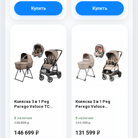
Купить
Купить
Коляска 3 в 1 Peg
Коляска 3 в 1 Peg
Perego Veloce TC
Perego Veloce
Belvedere Lounge Pine
Belvedere Lounge Mon
Bark New
Amour
В наличии
В наличии
148 899 р
144 499 р
146 699
131 599
e
e