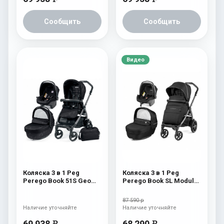
Сообщить
Сообщить
Видео
Коляска 3 в 1 Peg
Коляска 3 в 1 Peg
Perego Book 51S Geo
Perego Book SL Modular
Set Modular (шасси Jet)
Black Shine
Geo Black
87 590 р
Наличие уточняйте
Наличие уточняйте
69 938
68 290
e
e