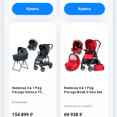
Купить
Купить
Коляска 3 в 1 Peg
Коляска 3 в 1 Peg
Perego Veloce TC
Perego Book S Geo Set
Belvedere Lounge 500
Modular (шасси
New
White/Black) Geo Red
В наличии
Наличие уточняйте
154 899
69 938
e
e