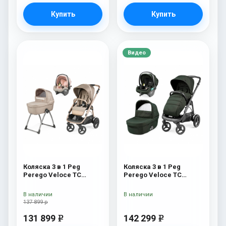
Купить
Купить
Видео
Коляска 3 в 1 Peg
Коляска 3 в 1 Peg
Perego Veloce TC
Perego Veloce TC
Belvedere SLK Mon
Lounge Green
Amour
В наличии
В наличии
137 899 р
131 899
142 299
e
e