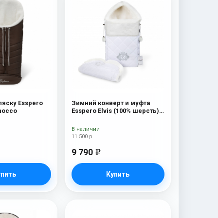
ляску Esspero
Зимний конверт и муфта
hocco
Esspero Elvis (100% шерсть)
Snow Like
В наличии
11 500 р
9 790
e
упить
Купить