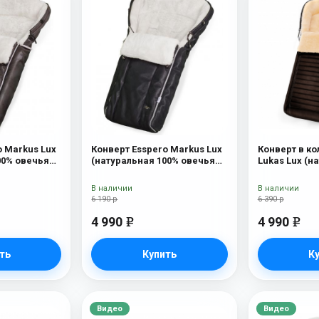
o Markus Lux
Конверт Esspero Markus Lux
Конверт в ко
00% овечья
(натуральная 100% овечья
Lukas Lux (н
шерсть) Black
шерсть) Bro
В наличии
В наличии
6 190 р
6 390 р
4 990
4 990
e
e
ть
Купить
К
Видео
Видео