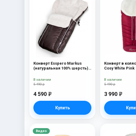
Конверт Esspero Markus
Конверт в коляс
(натуральная 100% шерсть)
Cosy White Pink
Chocolat
В наличии
В наличии
5 490 р
5 490 р
4 590
3 990
e
e
Купить
Купи
Видео