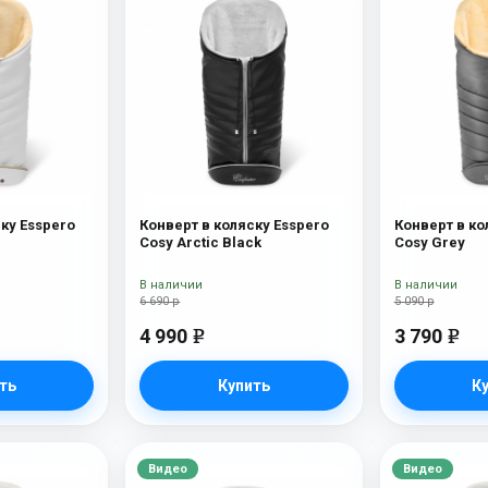
ку Esspero
Конверт в коляску Esspero
Конверт в ко
Cosy Arctic Black
Cosy Grey
В наличии
В наличии
6 690 р
5 090 р
4 990
3 790
e
e
ть
Купить
К
Видео
Видео