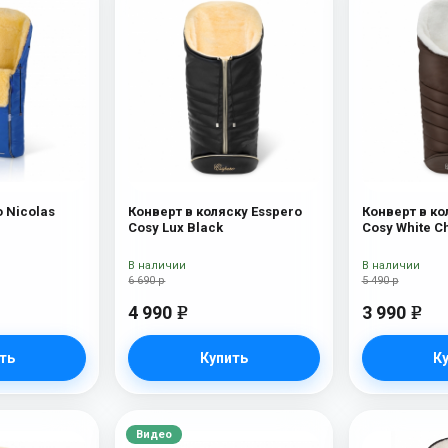
 Nicolas
Конверт в коляску Esspero
Конверт в ко
Cosy Lux Black
Cosy White C
В наличии
В наличии
6 690 р
5 490 р
4 990
3 990
e
e
ть
Купить
К
Видео