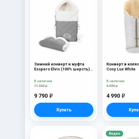
Зимний конверт и муфта
Конверт в коляс
Esspero Elvis (100% шерсть)
Cosy Lux White
L-Grey
В наличии
В наличии
11 500 р
6 690 р
9 790
4 990
e
e
Купить
Купи
Видео