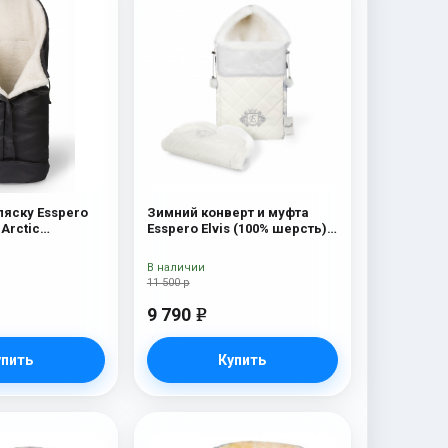
ляску Esspero
Зимний конверт и муфта
Arctic
Esspero Elvis (100% шерсть)
я 100% шерсть)
Milky
В наличии
11 500 р
9 790
e
упить
Купить