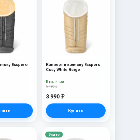
ляску Esspero
Конверт в коляску Esspero
Cosy White Beige
В наличии
5 490 р
3 990
e
упить
Купить
Видео