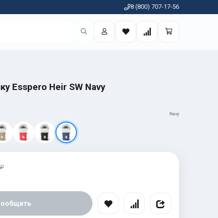
8 (800) 707-17-56
ку Esspero Heir SW Navy
Navy
 ₽
Сообщить