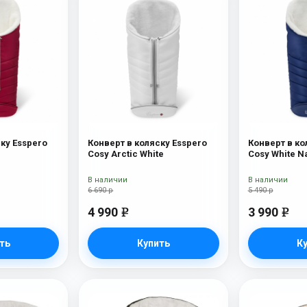
ку Esspero
Конверт в коляску Esspero
Конверт в ко
Cosy Arctic White
Cosy White N
В наличии
В наличии
6 690 р
5 490 р
4 990
3 990
e
e
ть
Купить
К