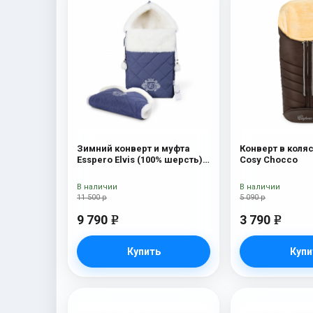
Зимний конверт и муфта
Конверт в коляс
Esspero Elvis (100% шерсть)
Cosy Chocco
Sky
В наличии
В наличии
11 500 р
5 090 р
9 790
3 790
e
e
Купить
Купи