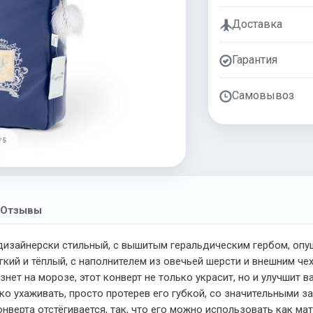
Доставка
Гарантия
Самовывоз
/ 5
Отзывы
дизайнерски стильный, с вышитым геральдическим гербом, опу
ягкий и тёплый, с наполнителем из овечьей шерсти и внешним ч
нет на морозе, этот конверт не только украсит, но и улучшит в
ко ухаживать, просто протерев его губкой, со значительными 
нверта отстёгивается, так, что его можно использовать как ма