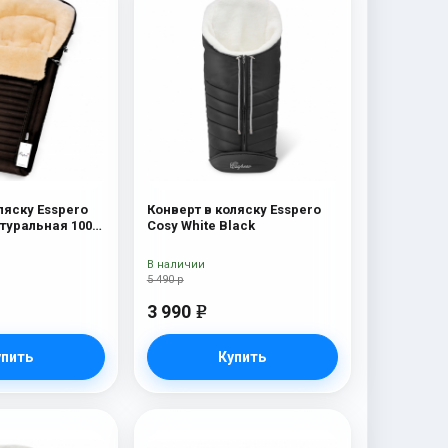
ляску Esspero
Конверт в коляску Esspero
атуральная 100%
Cosy White Black
wn
В наличии
5 490 р
3 990
e
упить
Купить