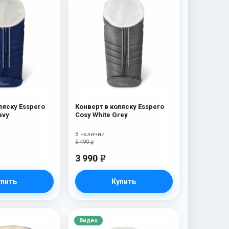
ляску Esspero
Конверт в коляску Esspero
avy
Cosy White Grey
В наличии
5 490 р
3 990
e
упить
Купить
Видео