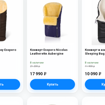
ку Esspero
Конверт Esspero Nicolas
Конверт в ко
Leatherette Aubergine
Sleeping Bag 
(натуральна
Black
В наличии
В наличии
21 200 р
11 900 р
17 990
10 090
e
e
ть
Купить
К