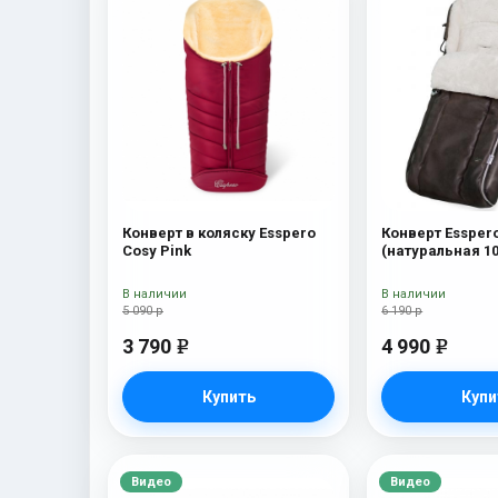
Конверт в коляску Esspero
Конверт Essper
Cosy Pink
(натуральная 1
шерсть) Brown
В наличии
В наличии
5 090 р
6 190 р
3 790
4 990
e
e
Купить
Купи
Видео
Видео