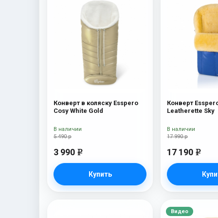
Конверт в коляску Esspero
Конверт Esspero
Cosy White Gold
Leatherette Sky
В наличии
В наличии
5 490 р
17 990 р
3 990
17 190
e
e
Купить
Купи
Видео