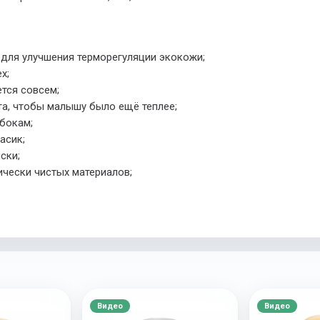
 для улучшения терморегуляции экокожи;
х;
ется совсем;
та, чтобы малышу было ещё теплее;
бокам;
асик;
ски;
ически чистых материалов;
Видео
Видео