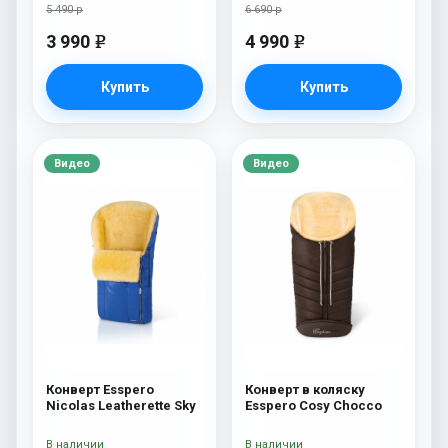
5 490 р
6 690 р
3 990
4 990
e
e
Купить
Купить
Видео
Видео
Конверт Esspero
Конверт в коляску
Nicolas Leatherette Sky
Esspero Cosy Chocco
В наличии
В наличии