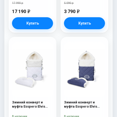
17 990 р
5 090 р
17 190
3 790
e
e
Купить
Купить
Зимний конверт и
Зимний конверт и
муфта Esspero Elvis
муфта Esspero Elvis
(100% шерсть) Snow
(100% шерсть) Sky
Like
В наличии
В наличии