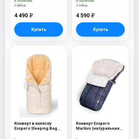
В наличии
В наличии
7 890 р
7 190 р
4 490
4 590
e
e
Купить
Купить
Конверт в коляску
Конверт Esspero
Esspero Sleeping Bag
Markus (натуральная
Lux (натуральная 100%
100% шерсть) Navy
шерсть) Beige