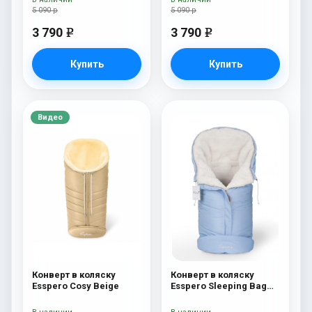
5 090 р
5 090 р
3 790
3 790
e
e
Купить
Купить
Видео
Конверт в коляску
Конверт в коляску
Esspero Cosy Beige
Esspero Sleeping Bag
White (натуральная
100% шерсть) Blue