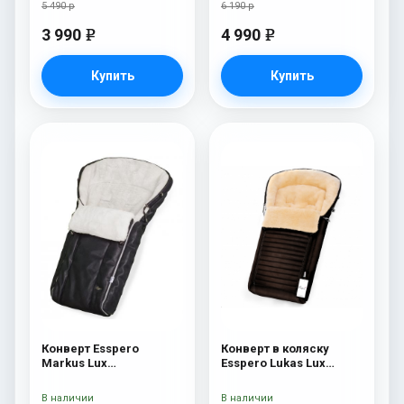
5 490 р
6 190 р
3 990
4 990
e
e
Купить
Купить
Конверт Esspero
Конверт в коляску
Markus Lux
Esspero Lukas Lux
(натуральная 100%
(натуральная 100%
овечья шерсть) Black
шерсть) Brown
В наличии
В наличии