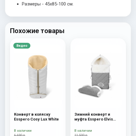
Размеры - 45х85-100 см.
Похожие товары
Видео
Конверт в коляску
Зимний конверт и
Esspero Cosy Lux White
муфта Esspero Elvis
(100% шерсть) L-Grey
В наличии
В наличии
6 690 р
11 500 р