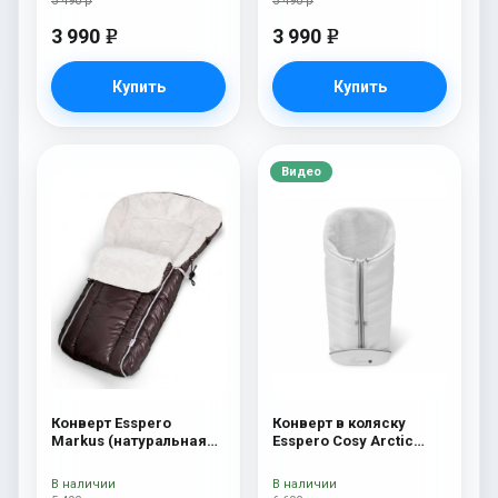
5 490 р
5 490 р
3 990
3 990
e
e
Купить
Купить
Видео
Конверт Esspero
Конверт в коляску
Markus (натуральная
Esspero Cosy Arctic
100% шерсть) Chocolat
White
В наличии
В наличии