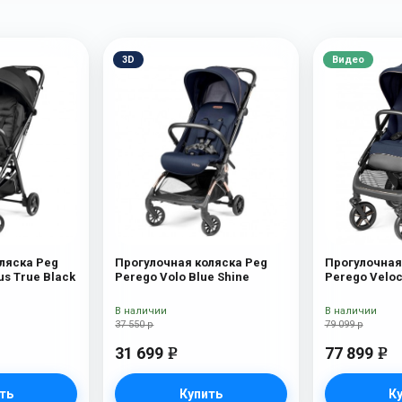
3D
Видео
ляска Peg
Прогулочная коляска Peg
Прогулочная
us True Black
Perego Volo Blue Shine
Perego Veloc
New)
В наличии
В наличии
37 550 р
79 099 р
31 699
77 899
e
e
ть
Купить
К