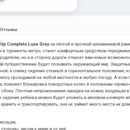
/ 9
Отзывы
-Up Completo Luxe Grey
на лёгкой и прочной алюминиевой раме
 и в турникеты метро, станет комфортным средством передвиж
 родителю, но и в сторону дороги откроет вам новые возможно
кий путешественник будет познавать окружающий мир. Защитн
ной, а спинку сидения откиньте в горизонтальное положение, к
ляску проходимой на любой местности в любую погоду. А если
а, поможет блокировка поворотных колёс в положении «прямо»,
сбоку. Плотная непромокаемая накидка на ножки, входящая в 
е сидение ребёнка можно будет уложить в меховом конверте и
ранить и транспортировать, она не займёт много места ни дом
месяцев;
стороны, лицом к маме и от неё;