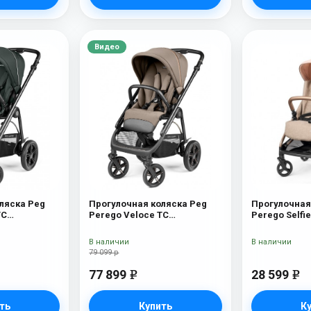
Видео
ляска Peg
Прогулочная коляска Peg
Прогулочная
TC
Perego Veloce TC
Perego Selfi
ляска Peg
Прогулочная коляска Peg
Amour
C (Metal
Perego Veloce TC (Pine Bark)
В наличии
В наличии
79 099 р
77 899
28 599
e
e
ть
Купить
К