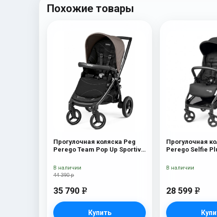
Похожие товары
Прогулочная коляска Peg
Прогулочная ко
Perego Team Pop Up Sportivo
Perego Selfie Pl
Bloom Beige
В наличии
В наличии
44 390 р
35 790
28 599
e
e
Купить
Купи