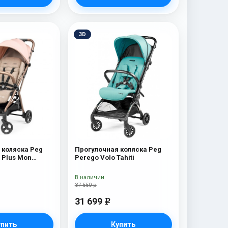
3D
 коляска Peg
Прогулочная коляска Peg
e Plus Mon
Perego Volo Tahiti
В наличии
37 550 р
31 699
e
упить
Купить