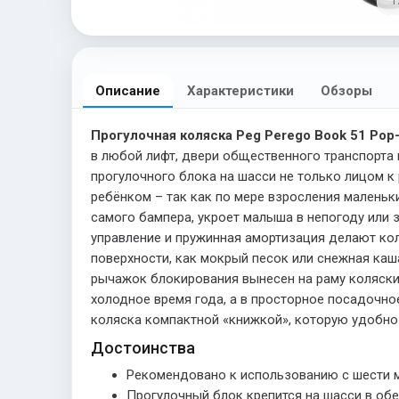
1 
Описание
Характеристики
Обзоры
Прогулочная коляска Peg Perego Book 51 Pop
в любой лифт, двери общественного транспорта
прогулочного блока на шасси не только лицом к
ребёнком – так как по мере взросления малень
самого бампера, укроет малыша в непогоду или з
управление и пружинная амортизация делают ко
поверхности, как мокрый песок или снежная каш
рычажок блокирования вынесен на раму коляски 
холодное время года, а в просторное посадочно
коляска компактной «книжкой», которую удобно х
Достоинства
Рекомендовано к использованию с шести 
Прогулочный блок крепится на шасси в обе 