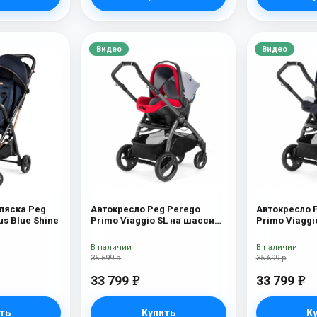
Видео
Видео
ляска Peg
Автокресло Peg Perego
Автокресло 
us Blue Shine
Primo Viaggio SL на шасси
Primo Viaggi
Book 51S (шасси
Book 51S (ш
White/Black) Tulip
White/Black) 
В наличии
В наличии
35 699 р
35 699 р
33 799
33 799
e
e
ть
Купить
К