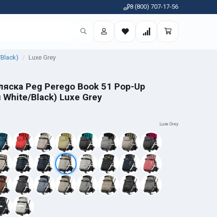
8 (800) 707-17-56
Black)
Luxe Grey
яска Peg Perego Book 51 Pop-Up
 White/Black) Luxe Grey
Luxe Grey