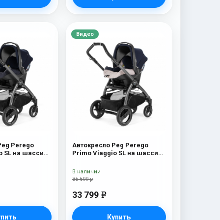
Видео
Peg Perego
Автокресло Peg Perego
o SL на шасси
Primo Viaggio SL на шасси
асси
Book 51S (шасси
Riviera
White/Black) Luxe Beige
В наличии
35 699 р
33 799
e
упить
Купить