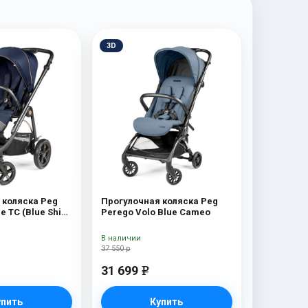
3D
 коляска Peg
Прогулочная коляска Peg
e TC (Blue Shine
Perego Volo Blue Cameo
В наличии
37 550 р
31 699
e
упить
Купить