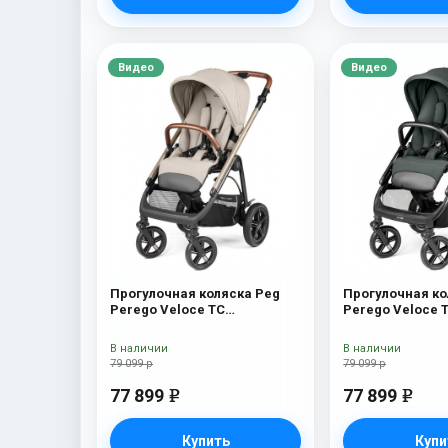
Видео
Видео
Прогулочная коляска Peg
Прогулочная ко
Perego Veloce TC
Perego Veloce 
Прогулочная коляска Peg
Прогулочная ко
Perego Veloce TC (Astral
Perego Veloce T
В наличии
В наличии
New)
New)
79 099 р
79 099 р
77 899
77 899
e
e
Купить
Купи