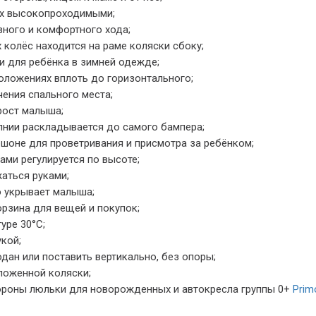
их высокопроходимыми;
вного и комфортного хода;
колёс находится на раме коляски сбоку;
и для ребёнка в зимней одежде;
оложениях вплоть до горизонтального;
ения спального места;
рост малыша;
нии раскладывается до самого бампера;
шоне для проветривания и присмотра за ребёнком;
ми регулируется по высоте;
аться руками;
 укрывает малыша;
рзина для вещей и покупок;
уре 30°С;
кой;
ан или поставить вертикально, без опоры;
ложенной коляски;
ороны люльки для новорожденных и автокресла группы 0+
Primo