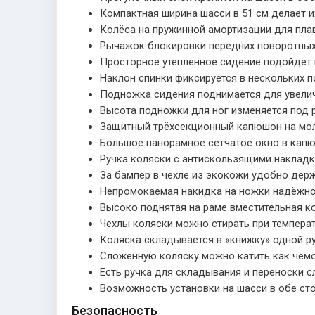
Компактная ширина шасси в 51 см делает 
Колёса на пружинной амортизации для пла
Рычажок блокировки передних поворотных 
Просторное утеплённое сидение подойдёт 
Наклон спинки фиксируется в нескольких п
Подножка сидения поднимается для увелич
Высота подножки для ног изменяется под 
Защитный трёхсекционный капюшон на мол
Большое панорамное сетчатое окно в капю
Ручка коляски с антискользящими накладка
За бампер в чехле из экокожи удобно держ
Непромокаемая накидка на ножки надёжно
Высоко поднятая на раме вместительная ко
Чехлы коляски можно стирать при температ
Коляска складывается в «книжку» одной ру
Сложенную коляску можно катить как чемод
Есть ручка для складывания и переноски с
Возможность установки на шасси в обе ст
Безопасность