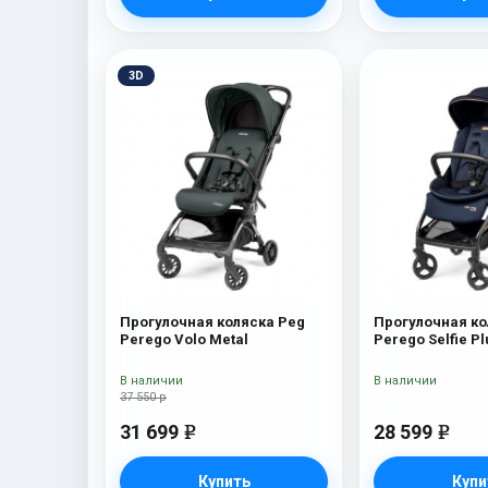
3D
Прогулочная коляска Peg
Прогулочная ко
Perego Volo Metal
Perego Selfie Pl
В наличии
В наличии
37 550 р
31 699
28 599
e
e
Купить
Купи