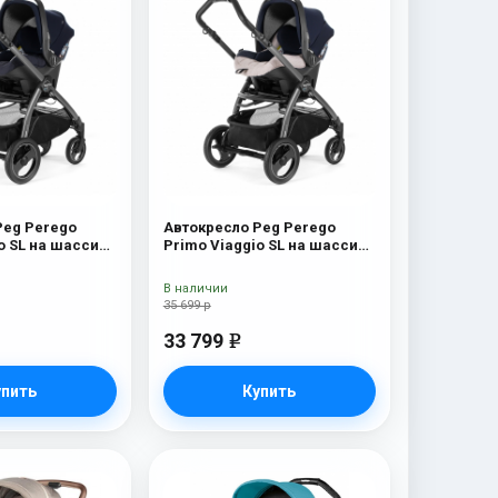
Peg Perego
Автокресло Peg Perego
o SL на шасси
Primo Viaggio SL на шасси
асси
Book 51S (шасси
Riviera
White/Black) Luxe Beige
В наличии
35 699 р
33 799
e
упить
Купить