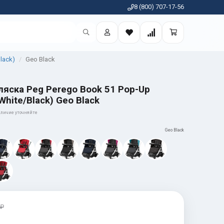
8 (800) 707-17-56
lack)
Geo Black
яска Peg Perego Book 51 Pop-Up
White/Black) Geo Black
личие уточняйте
Geo Black
 ₽