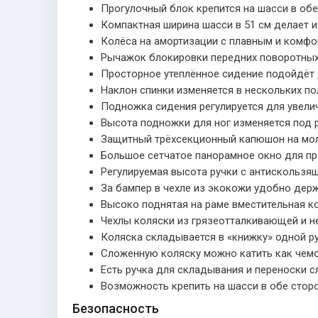
Прогулочный блок крепится на шасси в обе
Компактная ширина шасси в 51 см делает 
Колёса на амортизации с плавным и комфо
Рычажок блокировки передних поворотных 
Просторное утеплённое сидение подойдёт
Наклон спинки изменяется в нескольких по
Подножка сидения регулируется для увелич
Высота подножки для ног изменяется под 
Защитный трёхсекционный капюшон на мол
Большое сетчатое панорамное окно для пр
Регулируемая высота ручки с антискользя
За бампер в чехле из экокожи удобно держ
Высоко поднятая на раме вместительная ко
Чехлы коляски из грязеотталкивающей и н
Коляска складывается в «книжку» одной ру
Сложенную коляску можно катить как чемод
Есть ручка для складывания и переноски с
Возможность крепить на шасси в обе сто
Безопасность