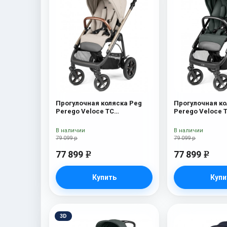
Прогулочная коляска Peg
Прогулочная ко
Perego Veloce TC
Perego Veloce 
Прогулочная коляска Peg
Прогулочная ко
Perego Veloce TC (Astral
Perego Veloce T
В наличии
В наличии
New)
New)
79 099 р
79 099 р
77 899
77 899
e
e
Купить
Купи
3D