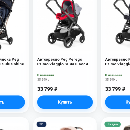
ляска Peg
Автокресло Peg Perego
Автокресло 
us Blue Shine
Primo Viaggio SL на шасси
Primo Viaggi
Book 51S (шасси
Book 51S (ш
White/Black) Tulip
White/Black) 
В наличии
В наличии
35 699 р
35 699 р
33 799
33 799
e
e
ть
Купить
К
3D
Видео