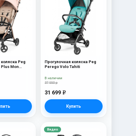
 коляска Peg
Прогулочная коляска Peg
e Plus Mon
Perego Volo Tahiti
В наличии
37 550 р
31 699
e
упить
Купить
Видео