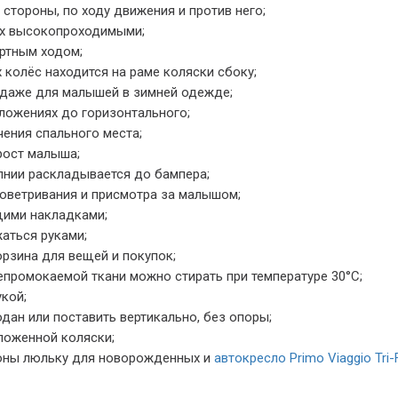
 стороны, по ходу движения и против него;
их высокопроходимыми;
ртным ходом;
колёс находится на раме коляски сбоку;
 даже для малышей в зимней одежде;
ложениях до горизонтального;
ения спального места;
рост малыша;
нии раскладывается до бампера;
оветривания и присмотра за малышом;
щими накладками;
аться руками;
рзина для вещей и покупок;
епромокаемой ткани можно стирать при температуре 30°С;
кой;
ан или поставить вертикально, без опоры;
ложенной коляски;
роны люльку для новорожденных и
автокресло Primo Viaggio Tri-F