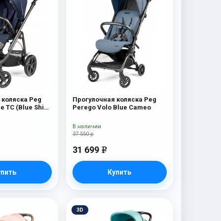
 коляска Peg
Прогулочная коляска Peg
e TC (Blue Shine
Perego Volo Blue Cameo
В наличии
37 550 р
31 699
e
упить
Купить
3D