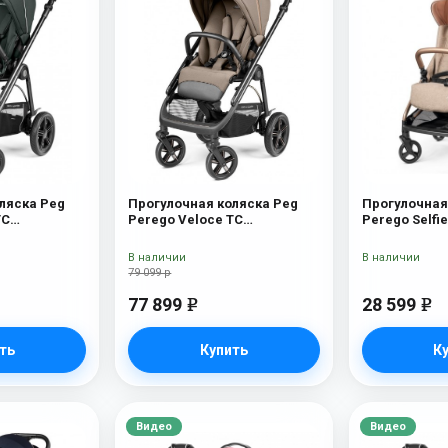
ляска Peg
Прогулочная коляска Peg
Прогулочная
TC
Perego Veloce TC
Perego Selfi
ляска Peg
Прогулочная коляска Peg
Amour
C (Metal
Perego Veloce TC (Pine Bark)
В наличии
В наличии
79 099 р
77 899
28 599
e
e
ть
Купить
К
Видео
Видео