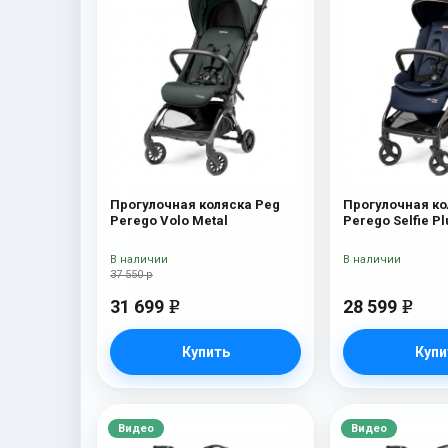
Прогулочная коляска Peg
Прогулочная ко
Perego Volo Metal
Perego Selfie Pl
В наличии
В наличии
37 550 р
31 699
28 599
e
e
Купить
Купи
Видео
Видео