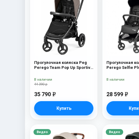
Прогулочная коляска Peg
Прогулочная ко
Perego Team Pop Up Sportivo
Perego Selfie Pl
Bloom Beige
В наличии
В наличии
44 390 р
35 790
28 599
e
e
Купить
Купи
Видео
Видео