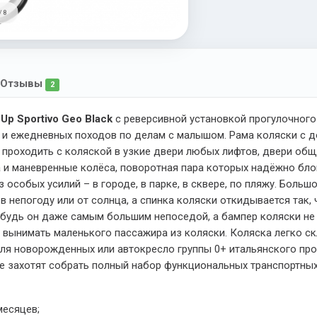
/ 8
Отзывы
2
Up Sportivo Geo Black
с реверсивной установкой прогулочного 
к и ежедневных походов по делам с малышом. Рама коляски с 
 проходить с коляской в узкие двери любых лифтов, двери общ
 и маневренные колёса, поворотная пара которых надёжно бло
ез особых усилий – в городе, в парке, в сквере, по пляжу. Бол
 непогоду или от солнца, а спинка коляски откидывается так, 
будь он даже самым большим непоседой, а бампер коляски не 
 вынимать маленького пассажира из коляски. Коляска легко с
ля новорожденных или автокресло группы 0+ итальянского про
ые захотят собрать полный набор функциональных транспортны
месяцев;