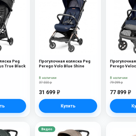
ляска Peg
Прогулочная коляска Peg
Прогулочная
us True Black
Perego Volo Blue Shine
Perego Veloc
New)
В наличии
В наличии
37 550 р
79 099 р
31 699
77 899
e
e
ть
Купить
К
Видео