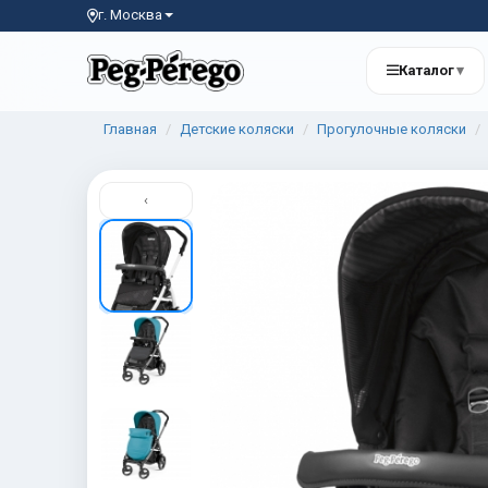
г. Москва
Каталог
▾
Главная
Детские коляски
Прогулочные коляски
‹