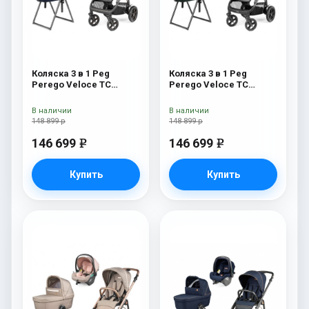
Коляска 3 в 1 Peg
Коляска 3 в 1 Peg
Perego Veloce TC
Perego Veloce TC
Belvedere Lounge Blue
Belvedere Lounge Metal
Shine New
New
В наличии
В наличии
148 899 р
148 899 р
146 699
146 699
e
e
Купить
Купить