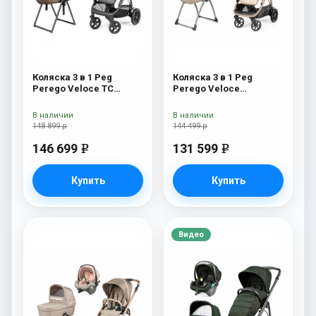
Коляска 3 в 1 Peg
Коляска 3 в 1 Peg
Perego Veloce TC
Perego Veloce
Belvedere Lounge Pine
Belvedere Lounge Mon
Bark New
Amour
В наличии
В наличии
148 899 р
144 499 р
146 699
131 599
e
e
Купить
Купить
Видео