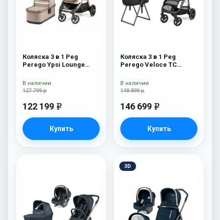
Коляска 3 в 1 Peg
Коляска 3 в 1 Peg
Perego Ypsi Lounge
Perego Veloce TC
Modular Mon Amour
Belvedere Lounge True
Black New
В наличии
В наличии
127 799 р
148 899 р
122 199
146 699
e
e
Купить
Купить
3D