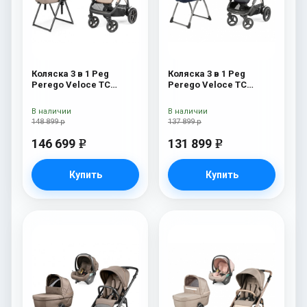
Коляска 3 в 1 Peg
Коляска 3 в 1 Peg
Perego Veloce TC
Perego Veloce TC
Belvedere Lounge Mon
Belvedere SLK Blue
Amour New
Shine
В наличии
В наличии
148 899 р
137 899 р
146 699
131 899
e
e
Купить
Купить