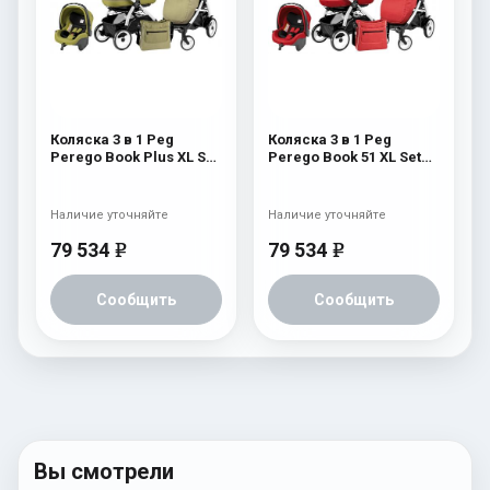
Коляска 3 в 1 Peg
Коляска 3 в 1 Peg
Perego Book Plus XL Set
Perego Book 51 XL Set
Modular (прогулочный
Modular (прогулочный
блок Pop-Up Completo)
блок Pop-Up Completo,
Green Tea
шасси White/Black)
Наличие уточняйте
Наличие уточняйте
Sunset
79 534
79 534
e
e
Сообщить
Сообщить
Вы смотрели