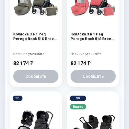
Коляска 3 в 1 Peg
Коляска 3 в 1 Peg
Perego Book 51S Breeze
Perego Book 51S Breeze
Modular (шасси Jet)
Modular (шасси Jet)
Breeze Kaki
Breeze Coral
Наличие уточняйте
Наличие уточняйте
82 174
82 174
e
e
Сообщить
Сообщить
3D
3D
Видео