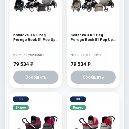
Коляска 3 в 1 Peg
Коляска 3 в 1 Peg
Perego Book 51 Pop Up
Perego Book 51 Pop Up
Set Modular (шасси
Set Modular (шасси
White/Black)
White/Black) Cream
Atmosphere
Наличие уточняйте
Наличие уточняйте
79 534
79 534
e
e
Сообщить
Сообщить
3D
3D
Видео
Видео