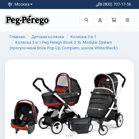
г. Москва
8 (800) 707-17-56
Главная
Детские коляски
Коляски 3 в 1
Коляска 3 в 1 Peg Perego Book S XL Modular System
(прогулочный блок Pop-Up Completo, шасси White/Black)
1 / 11