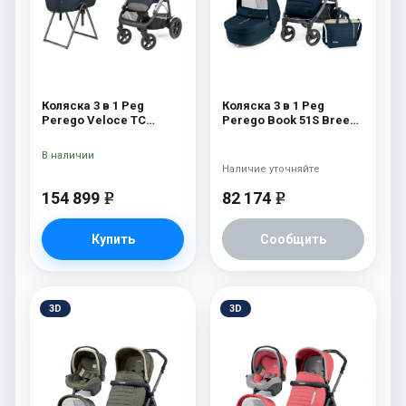
Коляска 3 в 1 Peg
Коляска 3 в 1 Peg
Perego Veloce TC
Perego Book 51S Breeze
Belvedere Lounge 500
Modular (шасси Jet)
New
Breeze Blue
В наличии
Наличие уточняйте
154 899
82 174
e
e
Купить
Сообщить
3D
3D