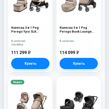
Коляска 3 в 1 Peg
Коляска 3 в 1 Peg
Perego Ypsi SLK
Perego Book Lounge
Modular Mon Amour
Modular Mon Amour
В наличии
В наличии
116 399 р
111 299
114 099
e
e
Купить
Купить
Видео