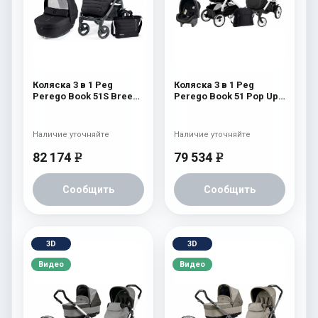
Коляска 3 в 1 Peg
Коляска 3 в 1 Peg
Perego Book 51S Breeze
Perego Book 51 Pop Up
Modular (шасси Jet)
Set Modular (шасси
Breeze Noir
White/Black) Onyx
Наличие уточняйте
Наличие уточняйте
82 174
79 534
e
e
Сообщить
Сообщить
3D
3D
Видео
Видео