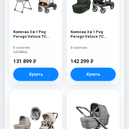
Коляска 3 в 1 Peg
Коляска 3 в 1 Peg
Perego Veloce TC
Perego Veloce TC
Belvedere SLK Mon
Lounge Green
Amour
В наличии
В наличии
137 899 р
131 899
142 299
e
e
Купить
Купить