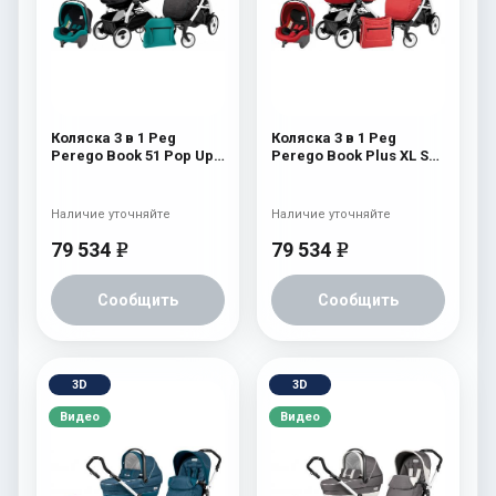
Коляска 3 в 1 Peg
Коляска 3 в 1 Peg
Perego Book 51 Pop Up
Perego Book Plus XL Set
Set Modular (шасси
Modular (прогулочный
White/Black)
блок Pop-Up Completo)
Aquamarine
Sunset
Наличие уточняйте
Наличие уточняйте
79 534
79 534
e
e
Сообщить
Сообщить
3D
3D
Видео
Видео