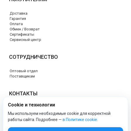
Доставка
Гарантия
Оплата
Обмен / Возврат
Сертификаты
Сервисный центр
СОТРУДНИЧЕСТВО
Оптовый отдел
Поставщикам
КОНТАКТЫ
Cookie и технологии
8 (800) 707-17-56
info@peg-perego-market.ru
Мы используем необходимые cookie для корректной
работы сайта. Подробнее —
в Политике cookie
.
peg-perego-market - Официальный сайт