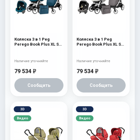
Коляска 3 в 1 Peg
Коляска 3 в 1 Peg
Perego Book Plus XL Set
Perego Book Plus XL Set
Modular (прогулочный
Modular (прогулочный
блок Pop-Up Completo)
блок Pop-Up Completo)
Saxony Blue
Piccadilly
Наличие уточняйте
Наличие уточняйте
79 534
79 534
e
e
Сообщить
Сообщить
3D
3D
Видео
Видео