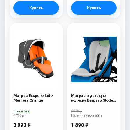
Купить
Купить
Матрас Esspero Soft-
Матрас в детскую
Memory Orange
коляску Esspero Stotte
White-Green
В наличии
2 300 р
4 700 р
Наличие уточняйте
3 990
1 890
e
e