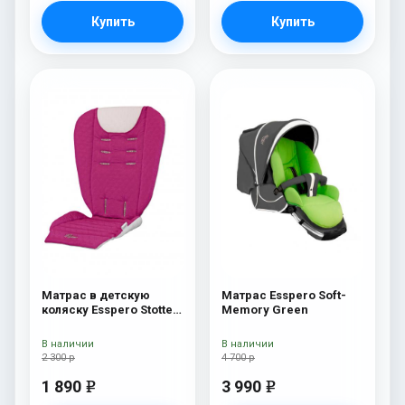
Купить
Купить
Матрас в детскую
Матрас Esspero Soft-
коляску Esspero Stotte
Memory Green
Pink- White
В наличии
В наличии
2 300 р
4 700 р
1 890
3 990
e
e