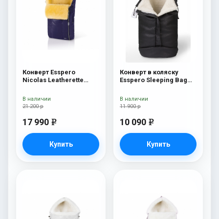
Конверт Esspero
Конверт в коляску
Nicolas Leatherette
Esspero Sleeping Bag
Aubergine
Arctic (натуральная
100% шерсть) Black
В наличии
В наличии
21 200 р
11 900 р
17 990
10 090
e
e
Купить
Купить