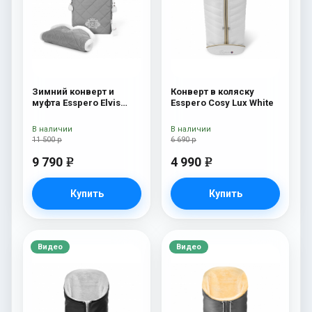
Зимний конверт и
Конверт в коляску
муфта Esspero Elvis
Esspero Cosy Lux White
(100% шерсть) L-Grey
В наличии
В наличии
11 500 р
6 690 р
9 790
4 990
e
e
Купить
Купить
Видео
Видео