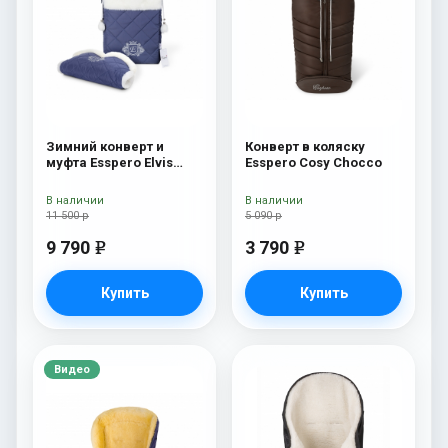
Зимний конверт и
Конверт в коляску
муфта Esspero Elvis
Esspero Cosy Chocco
(100% шерсть) Sky
В наличии
В наличии
11 500 р
5 090 р
9 790
3 790
e
e
Купить
Купить
Видео