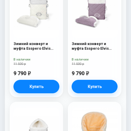
Зимний конверт и
Зимний конверт и
муфта Esspero Elvis
муфта Esspero Elvis
(100% шерсть) Milky
(100% шерсть) L-Lilac
В наличии
В наличии
11 500 р
11 500 р
9 790
9 790
e
e
Купить
Купить