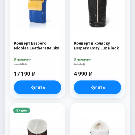
Конверт Esspero
Конверт в коляску
Nicolas Leatherette Sky
Esspero Cosy Lux Black
В наличии
В наличии
17 990 р
6 690 р
17 190
4 990
e
e
Купить
Купить
Видео