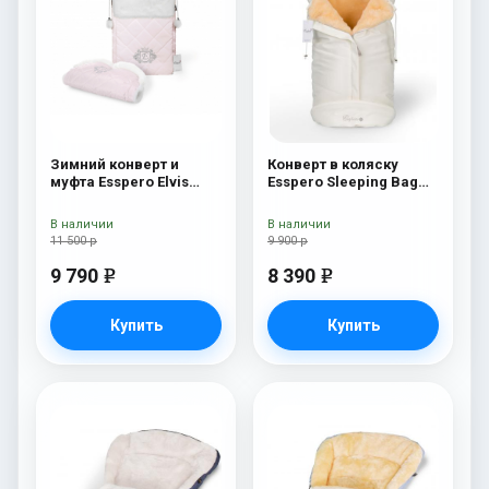
Зимний конверт и
Конверт в коляску
муфта Esspero Elvis
Esspero Sleeping Bag
(100% шерсть) Hushed
(натуральная 100%
Violet
шерсть) Beige
В наличии
В наличии
11 500 р
9 900 р
9 790
8 390
e
e
Купить
Купить