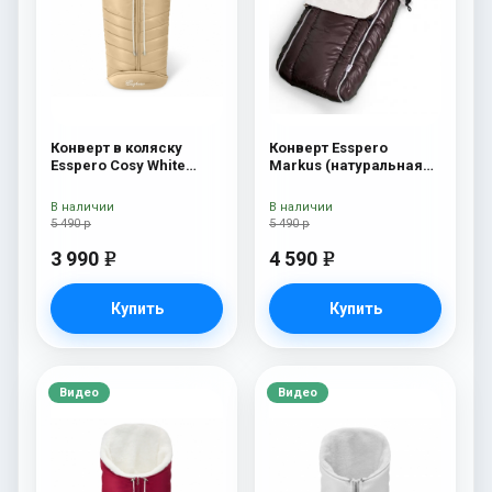
Конверт в коляску
Конверт Esspero
Esspero Cosy White
Markus (натуральная
Beige
100% шерсть) Chocolat
В наличии
В наличии
5 490 р
5 490 р
3 990
4 590
e
e
Купить
Купить
Видео
Видео