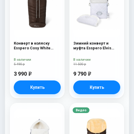
Конверт в коляску
Зимний конверт и
Esspero Cosy White
муфта Esspero Elvis
Chocco
(100% шерсть) Snow
Like
В наличии
В наличии
5 490 р
11 500 р
3 990
9 790
e
e
Купить
Купить
Видео