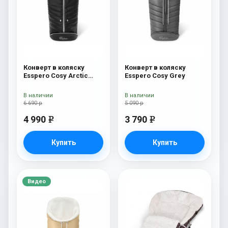
Конверт в коляску
Конверт в коляску
Esspero Cosy Arctic
Esspero Cosy Grey
Black
В наличии
В наличии
6 690 р
5 090 р
4 990
3 790
e
e
Купить
Купить
Видео