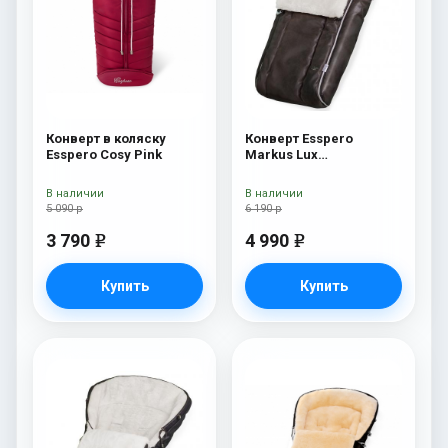
Конверт в коляску
Конверт Esspero
Esspero Cosy Pink
Markus Lux
(натуральная 100%
овечья шерсть) Brown
В наличии
В наличии
5 090 р
6 190 р
3 790
4 990
e
e
Купить
Купить