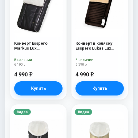
Конверт Esspero
Конверт в коляску
Markus Lux
Esspero Lukas Lux
(натуральная 100%
(натуральная 100%
овечья шерсть) Black
шерсть) Brown
В наличии
В наличии
6 190 р
6 390 р
4 990
4 990
e
e
Купить
Купить
Видео
Видео