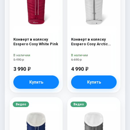
Конверт в коляску
Конверт в коляску
Esspero Cosy White Pink
Esspero Cosy Arctic
White
В наличии
В наличии
5 490 р
6 690 р
3 990
4 990
e
e
Купить
Купить
Видео
Видео