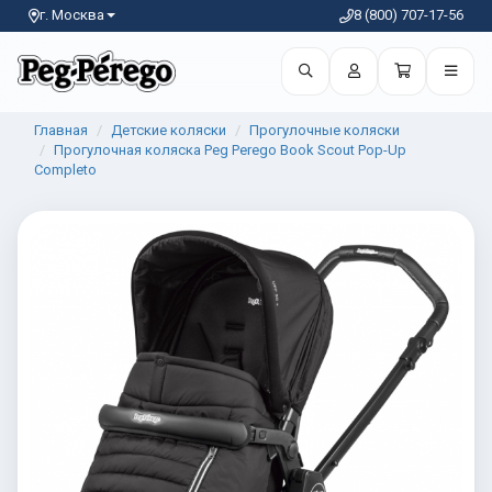
г. Москва
8 (800) 707-17-56
Главная
Детские коляски
Прогулочные коляски
Прогулочная коляска Peg Perego Book Scout Pop-Up
Completo