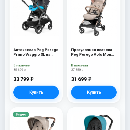
Автокресло Peg Perego
Прогулочная коляска
Primo Viaggio SL на
Peg Perego Volo Mon
шасси Book 51S (шасси
Amour
White/Black) Bloom
В наличии
В наличии
Scuba
35 699 р
37 550 р
33 799
31 699
e
e
Купить
Купить
Видео