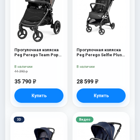
Прогулочная коляска
Прогулочная коляска
Peg Perego Team Pop
Peg Perego Selfie Plus
Up Sportivo Bloom Beige
True Black
В наличии
В наличии
44 390 р
35 790
28 599
e
e
Купить
Купить
3D
Видео