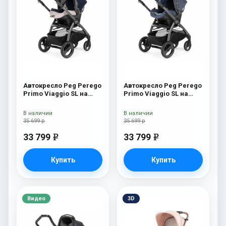
Автокресло Peg Perego
Автокресло Peg Perego
Primo Viaggio SL на
Primo Viaggio SL на
шасси Book 51S (шасси
шасси Book 51S (шасси
White/Black) Luxe Beige
White/Black) Blue Denim
В наличии
В наличии
35 699 р
35 699 р
33 799
33 799
e
e
Купить
Купить
Видео
3D