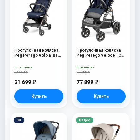
Прогулочная коляска
Прогулочная коляска
Peg Perego Volo Blue
Peg Perego Veloce TC
Shine
(Blue Shine New)
В наличии
В наличии
37 550 р
79 099 р
31 699
77 899
e
e
Купить
Купить
3D
Видео