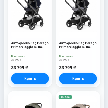
Автокресло Peg Perego
Автокресло Peg Perego
Primo Viaggio SL на
Primo Viaggio SL на
шасси Book 51S (шасси
шасси Book 51S (шасси
White/Black) Luna
White/Black) Ascot
В наличии
В наличии
35 699 р
35 699 р
33 799
33 799
e
e
Купить
Купить
Видео