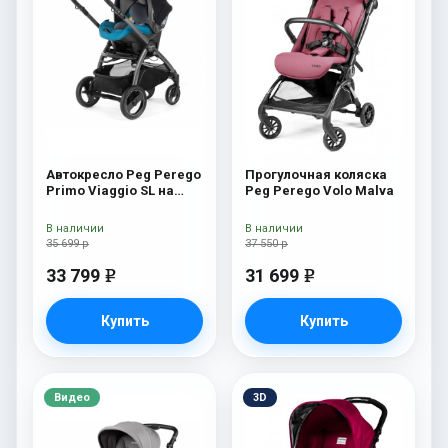
Автокресло Peg Perego
Прогулочная коляска
Primo Viaggio SL на
Peg Perego Volo Malva
шасси Book 51S (шасси
White/Black) Oceano
В наличии
В наличии
35 699 р
37 550 р
33 799
31 699
e
e
Купить
Купить
Видео
3D