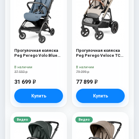
Прогулочная коляска
Прогулочная коляска
Peg Perego Volo Blue
Peg Perego Veloce TC
Cameo
Прогулочная коляска
Peg Perego Veloce TC
В наличии
В наличии
(Astral New)
37 550 р
79 099 р
31 699
77 899
e
e
Купить
Купить
Видео
Видео