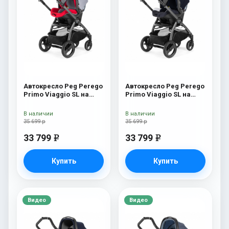
Автокресло Peg Perego
Автокресло Peg Perego
Primo Viaggio SL на
Primo Viaggio SL на
шасси Book 51S (шасси
шасси Book 51S (шасси
White/Black) Tulip
White/Black) Riviera
В наличии
В наличии
35 699 р
35 699 р
33 799
33 799
e
e
Купить
Купить
Видео
Видео