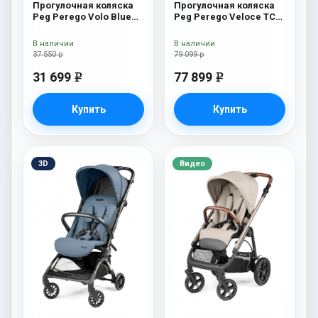
Прогулочная коляска
Прогулочная коляска
Peg Perego Volo Blue
Peg Perego Veloce TC
Shine
(Blue Shine New)
В наличии
В наличии
37 550 р
79 099 р
31 699
77 899
e
e
Купить
Купить
3D
Видео