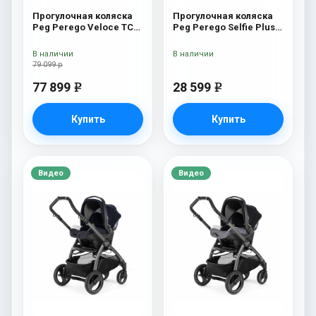
Прогулочная коляска
Прогулочная коляска
Peg Perego Veloce TC
Peg Perego Selfie Plus
Прогулочная коляска
Metal
Peg Perego Veloce TC
В наличии
В наличии
(Mercury New)
79 099 р
77 899
28 599
e
e
Купить
Купить
Видео
Видео