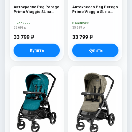
Автокресло Peg Perego
Автокресло Peg Perego
Primo Viaggio SL на
Primo Viaggio SL на
шасси Book 51S (шасси
шасси Book 51S (шасси
White/Black) Luna
White/Black) Ascot
В наличии
В наличии
35 699 р
35 699 р
33 799
33 799
e
e
Купить
Купить