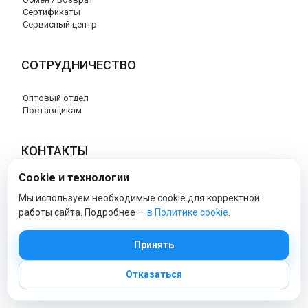
Сертификаты
Сервисный центр
СОТРУДНИЧЕСТВО
Оптовый отдел
Поставщикам
КОНТАКТЫ
Cookie и технологии
8 (800) 707-17-56
info@peg-perego-market.ru
Мы используем необходимые cookie для корректной
работы сайта. Подробнее —
в Политике cookie
.
peg-perego-market - Официальный сайт
Принять
Отказаться
© 2026 Официальный сайт Peg Perego
Политика обработки персональных данных
|
Политика cookie