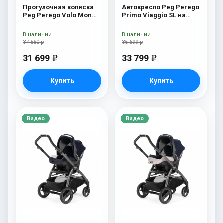
Прогулочная коляска
Автокресло Peg Perego
Peg Perego Volo Mon
Primo Viaggio SL на
Amour
шасси Book 51S (шасси
White/Black) Tulip
В наличии
В наличии
37 550 р
35 699 р
31 699
33 799
e
e
Купить
Купить
Видео
Видео