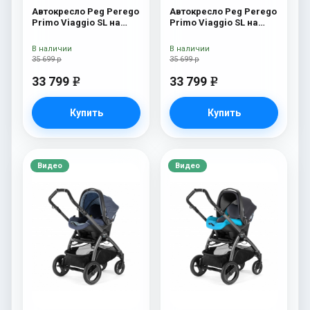
Автокресло Peg Perego
Автокресло Peg Perego
Primo Viaggio SL на
Primo Viaggio SL на
шасси Book 51S (шасси
шасси Book 51S (шасси
White/Black) Riviera
White/Black) Luxe Beige
В наличии
В наличии
35 699 р
35 699 р
33 799
33 799
e
e
Купить
Купить
Видео
Видео