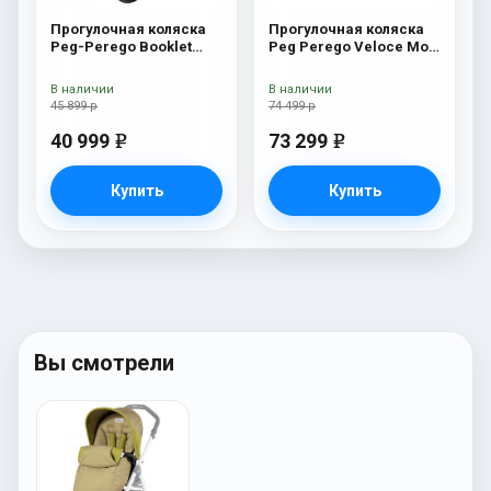
Прогулочная коляска
Прогулочная коляска
Peg-Perego Booklet
Peg Perego Veloce Mon
Fleur
Amour
В наличии
В наличии
45 899 р
74 499 р
40 999
73 299
e
e
Купить
Купить
Вы смотрели