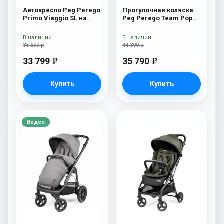
Автокресло Peg Perego
Прогулочная коляска
Primo Viaggio SL на
Peg Perego Team Pop
шасси Book 51S (шасси
Up Sportivo Bloom
White/Black) Oceano
Scuba
В наличии
В наличии
35 699 р
44 390 р
33 799
35 790
e
e
Купить
Купить
Видео