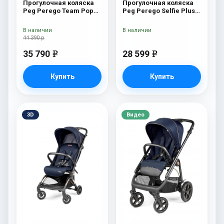
Прогулочная коляска
Прогулочная коляска
Peg Perego Team Pop
Peg Perego Selfie Plus
Up Sportivo Bloom Beige
True Black
В наличии
В наличии
44 390 р
35 790
28 599
e
e
Купить
Купить
3D
Видео