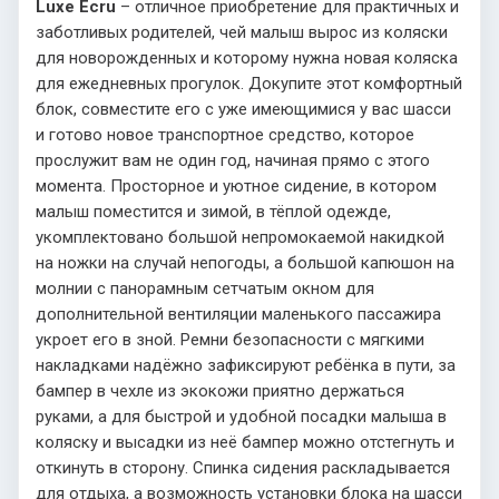
Luxe Ecru
– отличное приобретение для практичных и
заботливых родителей, чей малыш вырос из коляски
для новорожденных и которому нужна новая коляска
для ежедневных прогулок. Докупите этот комфортный
блок, совместите его с уже имеющимися у вас шасси
и готово новое транспортное средство, которое
прослужит вам не один год, начиная прямо с этого
момента. Просторное и уютное сидение, в котором
малыш поместится и зимой, в тёплой одежде,
укомплектовано большой непромокаемой накидкой
на ножки на случай непогоды, а большой капюшон на
молнии с панорамным сетчатым окном для
дополнительной вентиляции маленького пассажира
укроет его в зной. Ремни безопасности с мягкими
накладками надёжно зафиксируют ребёнка в пути, за
бампер в чехле из экокожи приятно держаться
руками, а для быстрой и удобной посадки малыша в
коляску и высадки из неё бампер можно отстегнуть и
откинуть в сторону. Спинка сидения раскладывается
для отдыха, а возможность установки блока на шасси