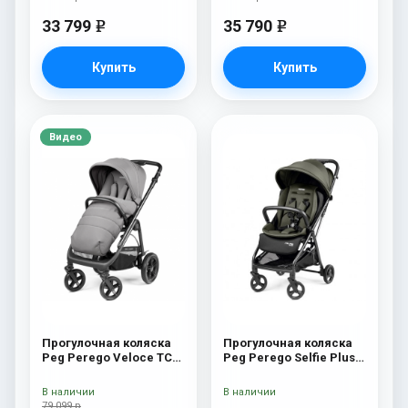
33 799
35 790
e
e
Купить
Купить
Видео
Прогулочная коляска
Прогулочная коляска
Peg Perego Veloce TC
Peg Perego Selfie Plus
Прогулочная коляска
Metal
Peg Perego Veloce TC
В наличии
В наличии
(Mercury New)
79 099 р