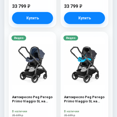
33 799
33 799
e
e
Купить
Купить
Видео
Видео
Автокресло Peg Perego
Автокресло Peg Perego
Primo Viaggio SL на
Primo Viaggio SL на
шасси Book 51S (шасси
шасси Book 51S (шасси
White/Black) Blue Denim
White/Black) Bloom
В наличии
В наличии
Scuba
35 699 р
35 699 р