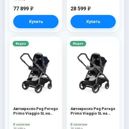
77 899
28 599
e
e
Купить
Купить
Видео
Видео
Автокресло Peg Perego
Автокресло Peg Perego
Primo Viaggio SL на
Primo Viaggio SL на
шасси Book 51S (шасси
шасси Book 51S (шасси
White/Black) Luna
White/Black) Ascot
В наличии
В наличии
35 699 р
35 699 р