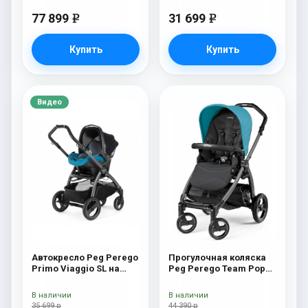
77 899
31 699
e
e
Купить
Купить
Видео
Автокресло Peg Perego
Прогулочная коляска
Primo Viaggio SL на
Peg Perego Team Pop
шасси Book 51S (шасси
Up Sportivo Bloom
White/Black) Oceano
Scuba
В наличии
В наличии
35 699 р
44 390 р