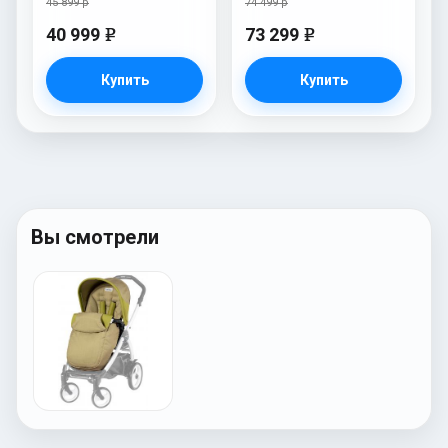
45 899 р
74 499 р
40 999
73 299
e
e
Купить
Купить
Вы смотрели