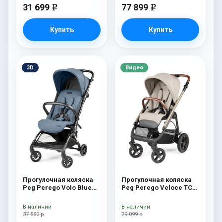
31 699
77 899
e
e
Купить
Купить
3D
Видео
Прогулочная коляска
Прогулочная коляска
Peg Perego Volo Blue
Peg Perego Veloce TC
Cameo
Прогулочная коляска
Peg Perego Veloce TC
В наличии
В наличии
(Astral New)
37 550 р
79 099 р