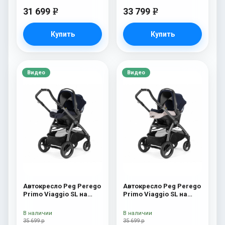
31 699
33 799
e
e
Купить
Купить
Видео
Видео
Автокресло Peg Perego
Автокресло Peg Perego
Primo Viaggio SL на
Primo Viaggio SL на
шасси Book 51S (шасси
шасси Book 51S (шасси
White/Black) Riviera
White/Black) Luxe Beige
В наличии
В наличии
35 699 р
35 699 р