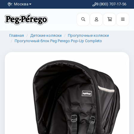
г. Москва
8 (800) 707-17-56
Главная
Детские коляски
Прогулочные коляски
Прогулочный блок Peg Perego Pop-Up Completo