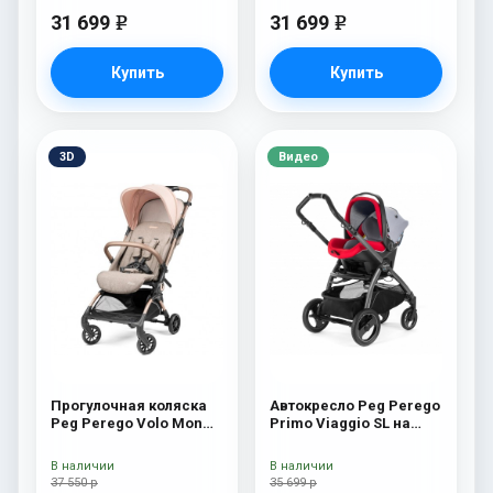
31 699
31 699
e
e
Купить
Купить
3D
Видео
Прогулочная коляска
Автокресло Peg Perego
Peg Perego Volo Mon
Primo Viaggio SL на
Amour
шасси Book 51S (шасси
White/Black) Tulip
В наличии
В наличии
37 550 р
35 699 р