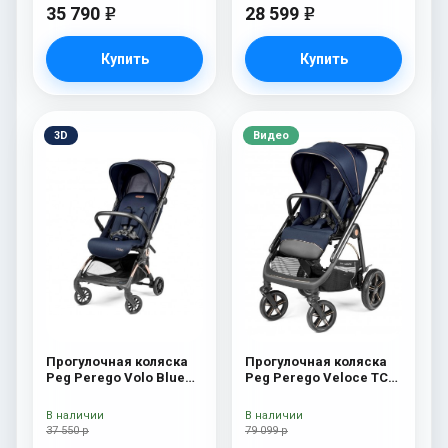
35 790
28 599
e
e
Купить
Купить
3D
Видео
Прогулочная коляска
Прогулочная коляска
Peg Perego Volo Blue
Peg Perego Veloce TC
Shine
(Blue Shine New)
В наличии
В наличии
37 550 р
79 099 р