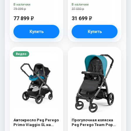
Peg Perego Veloce TC
В наличии
В наличии
(Mon Amour New)
79 099 р
37 550 р
77 899
31 699
e
e
Купить
Купить
Видео
Автокресло Peg Perego
Прогулочная коляска
Primo Viaggio SL на
Peg Perego Team Pop
шасси Book 51S (шасси
Up Sportivo Bloom