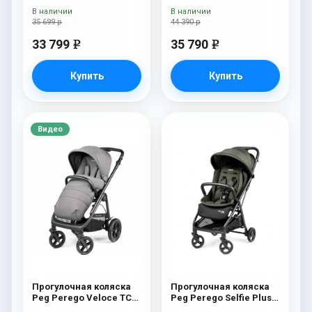
White/Black) Oceano
Scuba
В наличии
В наличии
35 699 р
44 390 р
33 799
35 790
e
e
Купить
Купить
Видео
Прогулочная коляска
Прогулочная коляска
Peg Perego Veloce TC
Peg Perego Selfie Plus
Прогулочная коляска
Metal