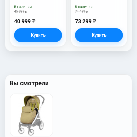
Fleur
Amour
В наличии
В наличии
45 899 р
74 499 р
40 999
73 299
e
e
Купить
Купить
Вы смотрели