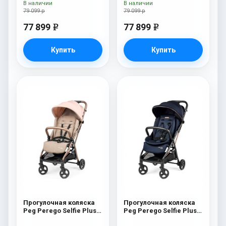
В наличии
В наличии
(Metal New)
(Pine Bark)
79 099 р
79 099 р
77 899
77 899
e
e
Купить
Купить
Прогулочная коляска
Прогулочная коляска
Peg Perego Selfie Plus
Peg Perego Selfie Plus
Mon Amour
Blue Shine