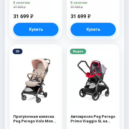
В наличии
В наличии
37 550 р
37 550 р
31 699
31 699
e
e
Купить
Купить
3D
Видео
Прогулочная коляска
Автокресло Peg Perego
Peg Perego Volo Mon
Primo Viaggio SL на
Amour
шасси Book 51S (шасси