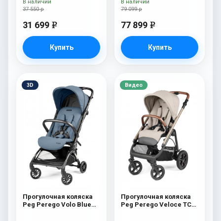
В наличии
В наличии
37 550 р
79 099 р
31 699
77 899
e
e
Купить
Купить
3D
Видео
Прогулочная коляска
Прогулочная коляска
Peg Perego Volo Blue
Peg Perego Veloce TC
Cameo
Прогулочная коляска
Peg Perego Veloce TC