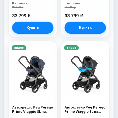
White/Black) Riviera
White/Black) Luxe Beige
В наличии
В наличии
35 699 р
35 699 р
33 799
33 799
e
e
Купить
Купить
Видео
Видео
Автокресло Peg Perego
Автокресло Peg Perego
Primo Viaggio SL на
Primo Viaggio SL на
шасси Book 51S (шасси
шасси Book 51S (шасси