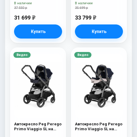
White/Black) Tulip
В наличии
В наличии
37 550 р
35 699 р
31 699
33 799
e
e
Купить
Купить
Видео
Видео
Автокресло Peg Perego
Автокресло Peg Perego
Primo Viaggio SL на
Primo Viaggio SL на
шасси Book 51S (шасси
шасси Book 51S (шасси