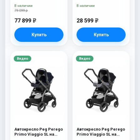
Peg Perego Veloce TC
В наличии
В наличии
(Mercury New)
79 099 р
77 899
28 599
e
e
Купить
Купить
Видео
Видео
Автокресло Peg Perego
Автокресло Peg Perego
Primo Viaggio SL на
Primo Viaggio SL на
шасси Book 51S (шасси
шасси Book 51S (шасси