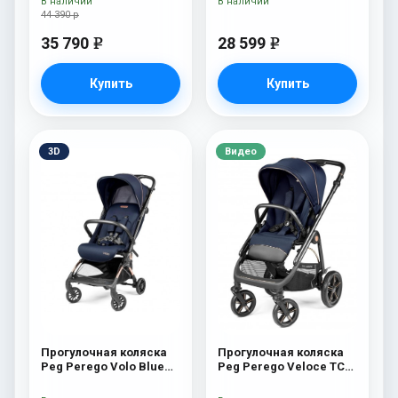
В наличии
В наличии
44 390 р
35 790
28 599
e
e
Купить
Купить
3D
Видео
Прогулочная коляска
Прогулочная коляска
Peg Perego Volo Blue
Peg Perego Veloce TC
Shine
(Blue Shine New)