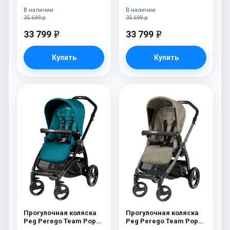
White/Black) Luna
White/Black) Ascot
В наличии
В наличии
35 699 р
35 699 р
33 799
33 799
e
e
Купить
Купить
Прогулочная коляска
Прогулочная коляска
Peg Perego Team Pop
Peg Perego Team Pop
Up Sportivo Oceano
Up Sportivo Geo Beige