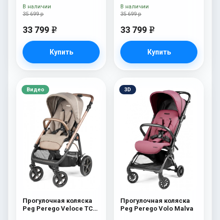
White/Black) Blue Denim
White/Black) Bloom
В наличии
В наличии
Scuba
35 699 р
35 699 р
33 799
33 799
e
e
Купить
Купить
Видео
3D
Прогулочная коляска
Прогулочная коляска
Peg Perego Veloce TC
Peg Perego Volo Malva
Прогулочная коляска