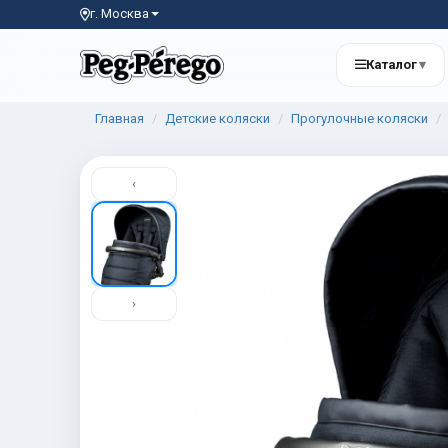
г. Москва
Каталог
▾
Главная
Детские коляски
Прогулочные коляски
‹
›