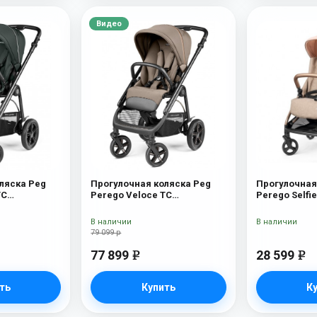
Видео
ляска Peg
Прогулочная коляска Peg
Прогулочная
TC
Perego Veloce TC
Perego Selfi
ляска Peg
Прогулочная коляска Peg
Amour
C (Metal
Perego Veloce TC (Pine Bark)
В наличии
В наличии
79 099 р
77 899
28 599
e
e
ть
Купить
К