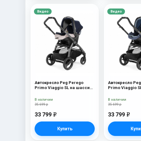
Видео
Видео
Автокресло Peg Perego
Автокресло Peg
Primo Viaggio SL на шасси
Primo Viaggio 
Book 51S (шасси
Book 51S (шасс
White/Black) Luxe Beige
White/Black) Bl
В наличии
В наличии
35 699 р
35 699 р
33 799
33 799
e
e
Купить
Купи