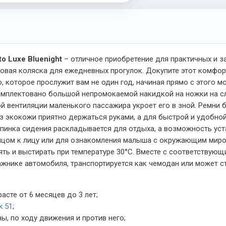
o Luxe Bluenight
– отличное приобретение для практичных и з
овая коляска для ежедневных прогулок. Докупите этот комфор
, которое прослужит вам не один год, начиная прямо с этого м
комплектовано большой непромокаемой накидкой на ножки на с
 вентиляции маленького пассажира укроет его в зной. Ремни 
 из экокожи приятно держаться руками, а для быстрой и удобно
 Спинка сидения раскладывается для отдыха, а возможность ус
ицом к лицу или для ознакомления малыша с окружающим миро
нять и выстирать при температуре 30°С. Вместе с соответству
ажнике автомобиля, транспортируется как чемодан или может ст
сте от 6 месяцев до 3 лет;
k 51
;
ы, по ходу движения и против него;