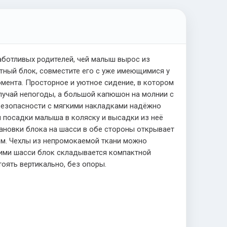
аботливых родителей, чей малыш вырос из
тный блок, совместите его с уже имеющимися у
омента. Просторное и уютное сидение, в котором
лучай непогоды, а большой капюшон на молнии с
безопасности с мягкими накладками надёжно
й посадки малыша в коляску и высадки из неё
тановки блока на шасси в обе стороны открывает
м. Чехлы из непромокаемой ткани можно
ющими шасси блок складывается компактной
оять вертикально, без опоры.