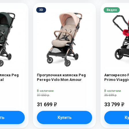
3D
Видео
ляска Peg
Прогулочная коляска Peg
Автокресло 
al
Perego Volo Mon Amour
Primo Viaggi
Book 51S (ш
White/Black) 
В наличии
В наличии
37 550 р
35 699 р
31 699
33 799
e
e
ть
Купить
К