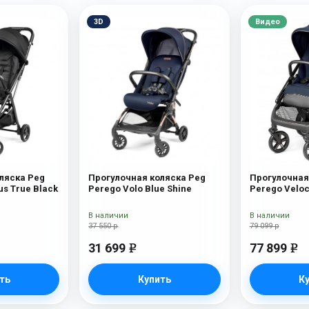
3D
Видео
ляска Peg
Прогулочная коляска Peg
Прогулочная
us True Black
Perego Volo Blue Shine
Perego Veloc
New)
В наличии
В наличии
37 550 р
79 099 р
31 699
77 899
e
e
ть
Купить
К