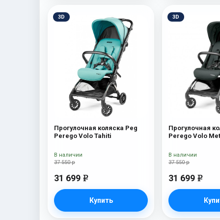
3D
3D
Прогулочная коляска Peg
Прогулочная ко
Perego Volo Tahiti
Perego Volo Met
В наличии
В наличии
37 550 р
37 550 р
31 699
31 699
e
e
Купить
Купи