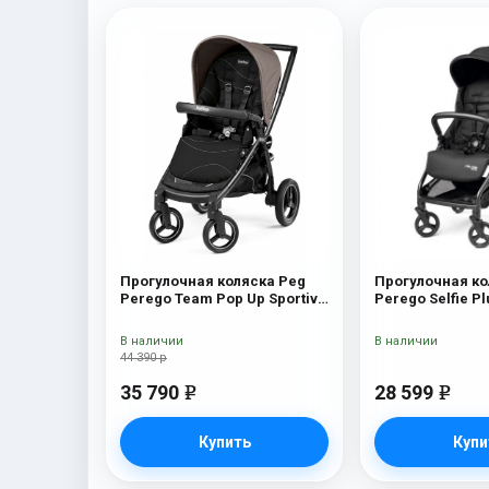
Прогулочная коляска Peg
Прогулочная ко
Perego Team Pop Up Sportivo
Perego Selfie Pl
Bloom Beige
В наличии
В наличии
44 390 р
35 790
28 599
e
e
Купить
Купи