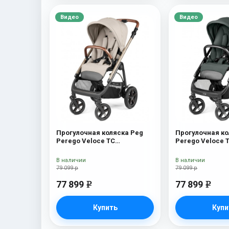
Видео
Видео
Прогулочная коляска Peg
Прогулочная ко
Perego Veloce TC
Perego Veloce 
Прогулочная коляска Peg
Прогулочная ко
Perego Veloce TC (Astral
Perego Veloce T
В наличии
В наличии
New)
New)
79 099 р
79 099 р
77 899
77 899
e
e
Купить
Купи