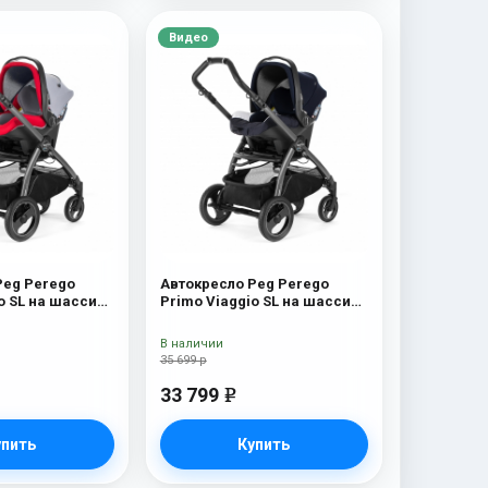
Видео
Peg Perego
Автокресло Peg Perego
o SL на шасси
Primo Viaggio SL на шасси
асси
Book 51S (шасси
Tulip
White/Black) Riviera
В наличии
35 699 р
33 799
e
упить
Купить