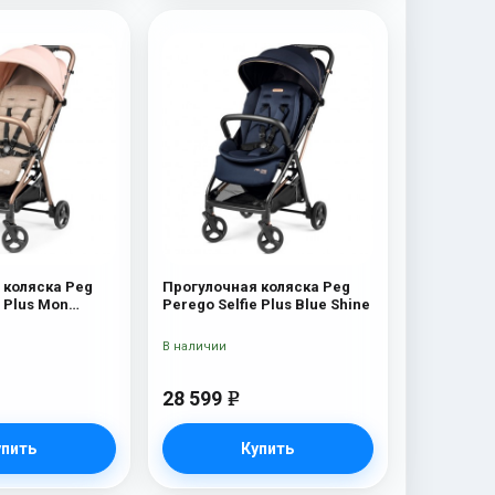
 коляска Peg
Прогулочная коляска Peg
e Plus Mon
Perego Selfie Plus Blue Shine
В наличии
28 599
e
упить
Купить