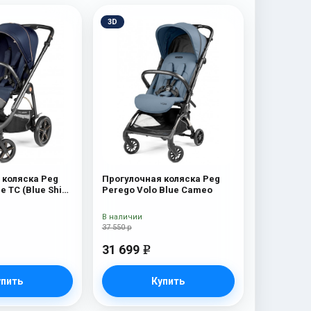
3D
 коляска Peg
Прогулочная коляска Peg
e TC (Blue Shine
Perego Volo Blue Cameo
В наличии
37 550 р
31 699
e
упить
Купить