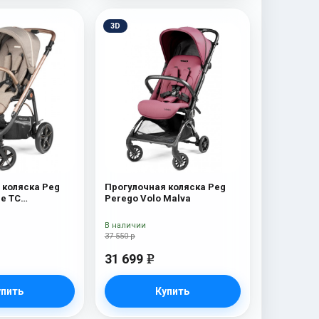
3D
 коляска Peg
Прогулочная коляска Peg
e TC
Perego Volo Malva
 коляска Peg
e TC (Mon
В наличии
37 550 р
31 699
e
упить
Купить