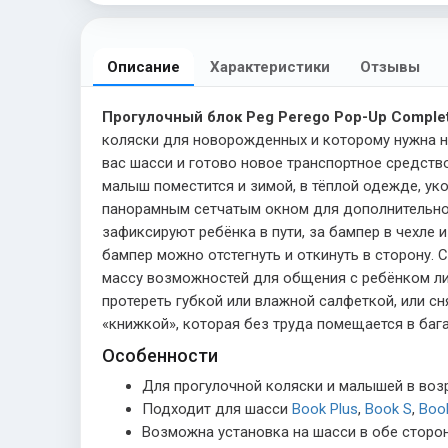
Описание
Характеристики
Отзывы
Прогулочный блок Peg Perego Pop-Up Complet
коляски для новорожденных и которому нужна н
вас шасси и готово новое транспортное средство
малыш поместится и зимой, в тёплой одежде, у
панорамным сетчатым окном для дополнительной
зафиксируют ребёнка в пути, за бампер в чехле
бампер можно отстегнуть и откинуть в сторону.
массу возможностей для общения с ребёнком л
протереть губкой или влажной салфеткой, или с
«книжкой», которая без труда помещается в баг
Особенности
Для прогулочной коляски и малышей в возра
Подходит для шасси
Book Plus
,
Book S
,
Boo
Возможна установка на шасси в обе сторон